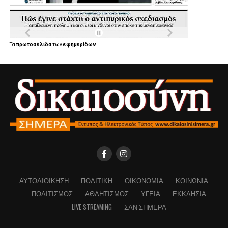
Τα
πρωτοσέλιδα
των
εφημερίδων
ΑΥΤΟΔΙΟΊΚΗΣΗ
ΠΟΛΙΤΙΚΉ
ΟΙΚΟΝΟΜΊΑ
ΚΟΙΝΩΝΊΑ
ΠΟΛΙΤΙΣΜΌΣ
ΑΘΛΗΤΙΣΜΌΣ
ΥΓΕΊΑ
ΕΚΚΛΗΣΊΑ
LIVE STREAMING
ΣΑΝ ΣΉΜΕΡΑ