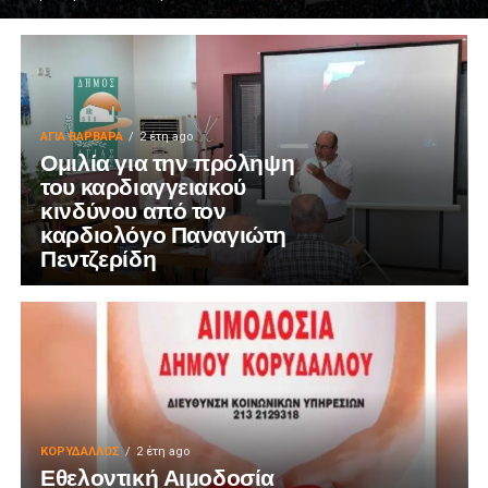
ΑΓΙΑ ΒΑΡΒΑΡΑ
2 έτη ago
Ομιλία για την πρόληψη
του καρδιαγγειακού
κινδύνου από τον
καρδιολόγο Παναγιώτη
Πεντζερίδη
ΚΟΡΥΔΑΛΛΟΣ
2 έτη ago
Εθελοντική Αιμοδοσία