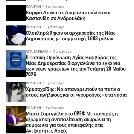
ΠΟΛΙΤΙΚΉ
3 μήνες ago
Καρφιά Δούκα σε Διαμαντοπούλου και
Καστανίδη σε Ανδρουλάκη
ΠΟΛΙΤΙΚΉ
3 μήνες ago
Ολοκληρώθηκαν οι αρχαιρεσίες της Νέας
Δημοκρατίας με συμμετοχή 1.683 μελών
ΑΓΙΑ ΒΑΡΒΑΡΑ
3 μήνες ago
H Τοπική Οργάνωση Αγίας Βαρβάρας της
Νέας Δημοκρατίας διοργανώνει τα εγκαίνια
των νέων γραφείων της την Τετάρτη 20 Μαΐου
2026
ΠΟΛΙΤΙΚΉ
3 μήνες ago
Χρυσοχοΐδης: Να απαγορευτούν τα πατίνια
στους ανήλικους και οι «γουρούνες» στα νησιά
ΠΟΛΙΤΙΚΉ
3 μήνες ago
Μαρία Συρεγγέλα στο OPEN: Με πονηριές η
αξιωματική αντιπολίτευση ακυρώνει τη
συμφωνία για τους επικεφαλής στις
Ανεξάρτητες Αρχές