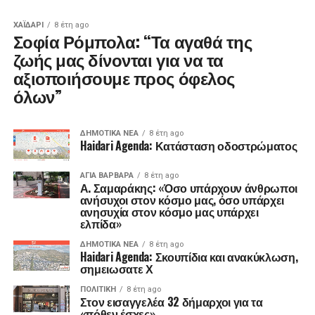
ΧΑΪΔΑΡΙ
8 έτη ago
Σοφία Ρόμπολα: “Τα αγαθά της
ζωής μας δίνονται για να τα
αξιοποιήσουμε προς όφελος
όλων”
ΔΗΜΟΤΙΚΆ ΝΈΑ
8 έτη ago
Haidari Agenda: Κατάσταση οδοστρώματος
ΑΓΙΑ ΒΑΡΒΑΡΑ
8 έτη ago
Α. Σαμαράκης: «Όσο υπάρχουν άνθρωποι
ανήσυχοι στον κόσμο μας, όσο υπάρχει
ανησυχία στον κόσμο μας υπάρχει
ελπίδα»
ΔΗΜΟΤΙΚΆ ΝΈΑ
8 έτη ago
Haidari Agenda: Σκουπίδια και ανακύκλωση,
σημειωσατε Χ
ΠΟΛΙΤΙΚΉ
8 έτη ago
Στον εισαγγελέα 32 δήμαρχοι για τα
«πόθεν έσχες»