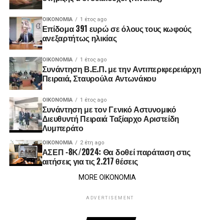
ΟΙΚΟΝΟΜΊΑ
1 έτος ago
Επίδομα 391 ευρώ σε όλους τους κωφούς
ανεξαρτήτως ηλικίας
ΟΙΚΟΝΟΜΊΑ
1 έτος ago
Συνάντηση Β.Ε.Π. με την Αντιπεριφερειάρχη
Πειραιά, Σταυρούλα Αντωνάκου
ΟΙΚΟΝΟΜΊΑ
1 έτος ago
Συνάντηση με τον Γενικό Αστυνομικό
Διευθυντή Πειραιά Ταξίαρχο Αριστείδη
Λυμπεράτο
ΟΙΚΟΝΟΜΊΑ
2 έτη ago
ΑΣΕΠ -8Κ/2024: Θα δοθεί παράταση στις
αιτήσεις για τις 2.217 θέσεις
MORE ΟΙΚΟΝΟΜΙΑ
ADVERTISEMENT