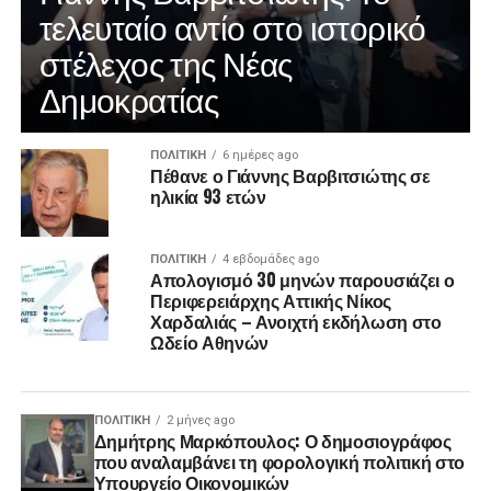
τελευταίο αντίο στο ιστορικό
στέλεχος της Νέας
Δημοκρατίας
ΠΟΛΙΤΙΚΉ
6 ημέρες ago
Πέθανε ο Γιάννης Βαρβιτσιώτης σε
ηλικία 93 ετών
ΠΟΛΙΤΙΚΉ
4 εβδομάδες ago
Απολογισμό 30 μηνών παρουσιάζει ο
Περιφερειάρχης Αττικής Νίκος
Χαρδαλιάς – Ανοιχτή εκδήλωση στο
Ωδείο Αθηνών
ΠΟΛΙΤΙΚΉ
2 μήνες ago
Δημήτρης Μαρκόπουλος: Ο δημοσιογράφος
που αναλαμβάνει τη φορολογική πολιτική στο
Υπουργείο Οικονομικών