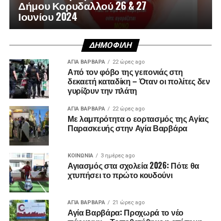
Δήμου Κορυδαλλού 26 & 27
Ιουνίου 2024
ΔΗΜΟΦΙΛΉ
ΑΓΙΑ ΒΑΡΒΑΡΑ
22 ώρες ago
Από τον φόβο της γειτονιάς στη
δεκαετή καταδίκη – Όταν οι πολίτες δεν
γυρίζουν την πλάτη
ΑΓΙΑ ΒΑΡΒΑΡΑ
22 ώρες ago
Με λαμπρότητα ο εορτασμός της Αγίας
Παρασκευής στην Αγία Βαρβάρα
ΚΟΙΝΩΝΊΑ
3 ημέρες ago
Αγιασμός στα σχολεία 2026: Πότε θα
χτυπήσει το πρώτο κουδούνι
ΑΓΙΑ ΒΑΡΒΑΡΑ
21 ώρες ago
Αγία Βαρβάρα: Προχωρά το νέο