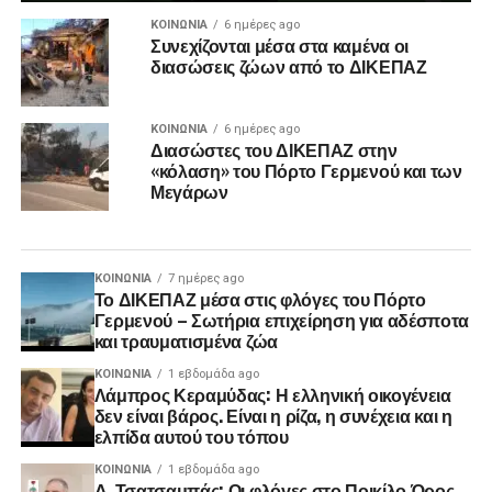
ΚΟΙΝΩΝΊΑ
6 ημέρες ago
Συνεχίζονται μέσα στα καμένα οι
διασώσεις ζώων από το ΔΙΚΕΠΑΖ
ΚΟΙΝΩΝΊΑ
6 ημέρες ago
Διασώστες του ΔΙΚΕΠΑΖ στην
«κόλαση» του Πόρτο Γερμενού και των
Μεγάρων
ΚΟΙΝΩΝΊΑ
7 ημέρες ago
Το ΔΙΚΕΠΑΖ μέσα στις φλόγες του Πόρτο
Γερμενού – Σωτήρια επιχείρηση για αδέσποτα
και τραυματισμένα ζώα
ΚΟΙΝΩΝΊΑ
1 εβδομάδα ago
Λάμπρος Κεραμύδας: Η ελληνική οικογένεια
δεν είναι βάρος. Είναι η ρίζα, η συνέχεια και η
ελπίδα αυτού του τόπου
ΚΟΙΝΩΝΊΑ
1 εβδομάδα ago
Δ. Τσατσαμπάς: Οι φλόγες στο Ποικίλο Όρος