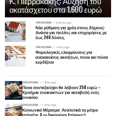
Κ. Πιερρακάκης: Αύξηση του
ακατάσχετου στα 1.600 ευρώ
ΟΙΚΟΝΟΜΊΑ
3 μήνες ago
Νέα ρύθμιση για χρέη στους δήμους:
Ανάσα για πολίτες και επιχειρήσεις με
έως 240 δόσεις
ΟΙΚΟΝΟΜΊΑ
1 έτος ago
Φορολογικές ελαφρύνσεις για
ανακαινίσεις ακινήτων, ποιοι και πόσα
κερδίζουν
ΟΙΚΟΝΟΜΊΑ
1 έτος ago
Ποιοι συνταξιούχοι θα λάβουν 250 ευρώ –
Κριτήρια ενοικιαστών για καταβολή ενός
ενοικίου
ΟΙΚΟΝΟΜΊΑ
1 έτος ago
Κοινωνικό Μέρισμα: Αναλυτικά τα μέτρα
στήριξης & οι δικαιούχοι (πίνακες)