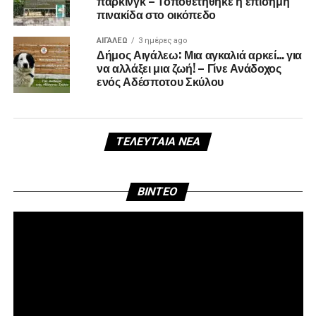
πάρκινγκ – Τοποθετήθηκε η επίσημη
πινακίδα στο οικόπεδο
ΑΙΓΑΛΕΩ
3 ημέρες ago
Δήμος Αιγάλεω: Μια αγκαλιά αρκεί… για
να αλλάξει μια ζωή! – Γίνε Ανάδοχος
ενός Αδέσποτου Σκύλου
ΤΕΛΕΥΤΑΊΑ ΝΈΑ
Πρ
BINTEO
Αν
Βί