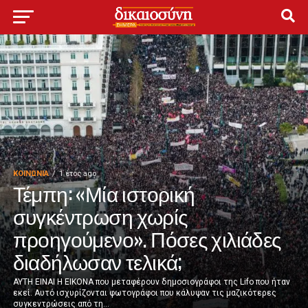
ΚΟΙΝΩΝΊΑ
1 έτος ago
Τέμπη: «Μία ιστορική
συγκέντρωση χωρίς
προηγούμενο». Πόσες χιλιάδες
διαδήλωσαν τελικά;
ΑΥΤΗ ΕΙΝΑΙ Η ΕΙΚΟΝΑ που μεταφέρουν δημοσιογράφοι της Lifo που ήταν
εκεί. Αυτό ισχυρίζονται φωτογράφοι που κάλυψαν τις μαζικότερες
συγκεντρώσεις από τη...