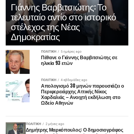
Γιάννης Βαρβιτσιώτης: Το
τελευταίο αντίο στο ιστορικό
στέλεχος της Νέας
Δημοκρατίας
ΠΟΛΙΤΙΚΉ
5 ημέρες ago
Πέθανε ο Γιάννης Βαρβιτσιώτης σε
ηλικία 93 ετών
ΠΟΛΙΤΙΚΉ
4 εβδομάδες ago
Απολογισμό 30 μηνών παρουσιάζει ο
Περιφερειάρχης Αττικής Νίκος
Χαρδαλιάς – Ανοιχτή εκδήλωση στο
Ωδείο Αθηνών
ΠΟΛΙΤΙΚΉ
2 μήνες ago
Δημήτρης Μαρκόπουλος: Ο δημοσιογράφος