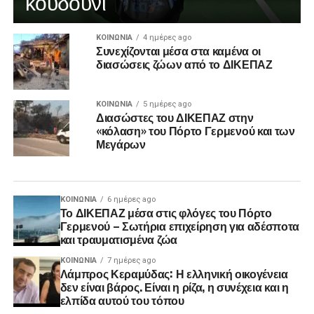
κουδούνι
ΚΟΙΝΩΝΊΑ
4 ημέρες ago
Συνεχίζονται μέσα στα καμένα οι
διασώσεις ζώων από το ΔΙΚΕΠΑΖ
ΚΟΙΝΩΝΊΑ
5 ημέρες ago
Διασώστες του ΔΙΚΕΠΑΖ στην
«κόλαση» του Πόρτο Γερμενού και των
Μεγάρων
ΚΟΙΝΩΝΊΑ
6 ημέρες ago
Το ΔΙΚΕΠΑΖ μέσα στις φλόγες του Πόρτο
Γερμενού – Σωτήρια επιχείρηση για αδέσποτα
και τραυματισμένα ζώα
ΚΟΙΝΩΝΊΑ
7 ημέρες ago
Λάμπρος Κεραμύδας: Η ελληνική οικογένεια
δεν είναι βάρος. Είναι η ρίζα, η συνέχεια και η
ελπίδα αυτού του τόπου