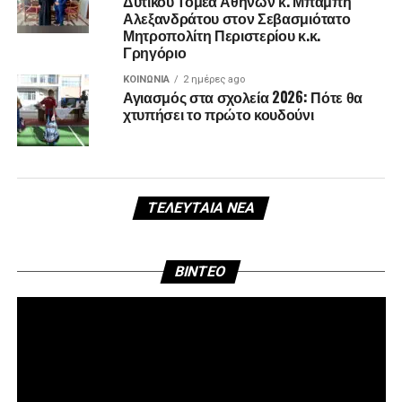
Δυτικού Τομέα Αθηνών κ. Μπάμπη
Αλεξανδράτου στον Σεβασμιότατο
Μητροπολίτη Περιστερίου κ.κ.
Γρηγόριο
ΚΟΙΝΩΝΊΑ
2 ημέρες ago
Αγιασμός στα σχολεία 2026: Πότε θα
χτυπήσει το πρώτο κουδούνι
ΤΕΛΕΥΤΑΊΑ ΝΈΑ
Πρ
BINTEO
Αν
Βί