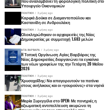
που αναλαμβάνει τη φορολογική πολιτική στο
Υπουργείο Οικονομικών
ΠΟΛΙΤΙΚΉ
3 μήνες ago
Καρφιά Δούκα σε Διαμαντοπούλου και
Καστανίδη σε Ανδρουλάκη
ΠΟΛΙΤΙΚΉ
3 μήνες ago
Ολοκληρώθηκαν οι αρχαιρεσίες της Νέας
Δημοκρατίας με συμμετοχή 1.683 μελών
ΑΓΙΑ ΒΑΡΒΑΡΑ
3 μήνες ago
H Τοπική Οργάνωση Αγίας Βαρβάρας της
Νέας Δημοκρατίας διοργανώνει τα εγκαίνια
των νέων γραφείων της την Τετάρτη 20 Μαΐου
2026
ΠΟΛΙΤΙΚΉ
3 μήνες ago
Χρυσοχοΐδης: Να απαγορευτούν τα πατίνια
στους ανήλικους και οι «γουρούνες» στα νησιά
ΠΟΛΙΤΙΚΉ
3 μήνες ago
Μαρία Συρεγγέλα στο OPEN: Με πονηριές η
αξιωματική αντιπολίτευση ακυρώνει τη
συμφωνία για τους επικεφαλής στις