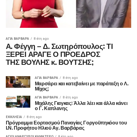
ΑΓΙΑ ΒΑΡΒΑΡΑ
8 έτη ago
Α. Φέγγη – Δ. Σωτηρόπουλος: ΤΙ
ΞΕΡΕΙ ΑΡΑΓΕ Ο ΠΡΟΕΔΡΟΣ
ΤΗΣ ΒΟΥΛΗΣ κ. ΒΟΥΤΣΗΣ;
ΑΓΙΑ ΒΑΡΒΑΡΑ
8 έτη ago
Μαρσάρει και κατεβαίνει με παράταξη ο Λ.
Μίχος;
ΑΓΙΑ ΒΑΡΒΑΡΑ
8 έτη ago
Μιχάλης Γιαγκας: Άλλα λέει και άλλα κάνει
ο Γ. Καπλανης
ΕΚΚΛΗΣΊΑ
8 έτη ago
Πρόγραμμα Εορτασμού Παναγίας Γοργοϋπηκόου του
Ι.Ν. Προφήτου Ηλιού Αγ. Βαρβάρας
ΑΓΙΟΙ ΑΝΑΡΓΥΡΟΙ ΚΑΜΑΤΕΡΟ
8 έτη ago