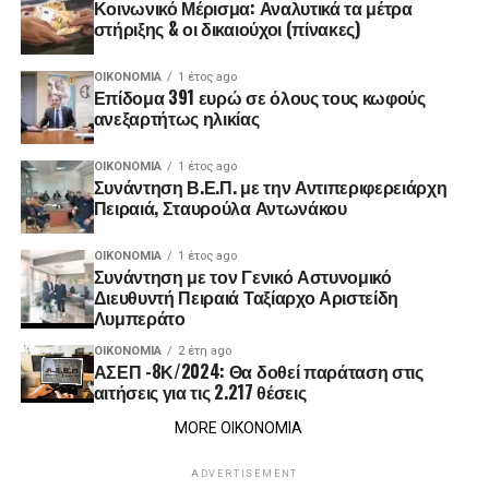
Κοινωνικό Μέρισμα: Αναλυτικά τα μέτρα
στήριξης & οι δικαιούχοι (πίνακες)
ΟΙΚΟΝΟΜΊΑ
1 έτος ago
Επίδομα 391 ευρώ σε όλους τους κωφούς
ανεξαρτήτως ηλικίας
ΟΙΚΟΝΟΜΊΑ
1 έτος ago
Συνάντηση Β.Ε.Π. με την Αντιπεριφερειάρχη
Πειραιά, Σταυρούλα Αντωνάκου
ΟΙΚΟΝΟΜΊΑ
1 έτος ago
Συνάντηση με τον Γενικό Αστυνομικό
Διευθυντή Πειραιά Ταξίαρχο Αριστείδη
Λυμπεράτο
ΟΙΚΟΝΟΜΊΑ
2 έτη ago
ΑΣΕΠ -8Κ/2024: Θα δοθεί παράταση στις
αιτήσεις για τις 2.217 θέσεις
MORE ΟΙΚΟΝΟΜΙΑ
ADVERTISEMENT