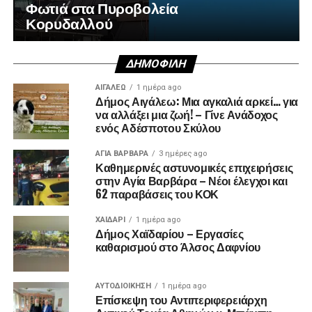
Φωτιά στα Πυροβολεία
Κορυδαλλού
ΔΗΜΟΦΙΛΉ
ΑΙΓΑΛΕΩ
1 ημέρα ago
Δήμος Αιγάλεω: Μια αγκαλιά αρκεί… για
να αλλάξει μια ζωή! – Γίνε Ανάδοχος
ενός Αδέσποτου Σκύλου
ΑΓΙΑ ΒΑΡΒΑΡΑ
3 ημέρες ago
Καθημερινές αστυνομικές επιχειρήσεις
στην Αγία Βαρβάρα – Νέοι έλεγχοι και
62 παραβάσεις του ΚΟΚ
ΧΑΪΔΑΡΙ
1 ημέρα ago
Δήμος Χαϊδαρίου – Εργασίες
καθαρισμού στο Άλσος Δαφνίου
ΑΥΤΟΔΙΟΊΚΗΣΗ
1 ημέρα ago
Επίσκεψη του Αντιπεριφερειάρχη