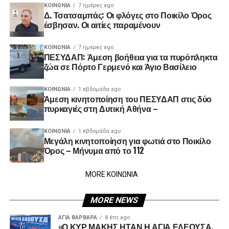
ΚΟΙΝΩΝΊΑ
7 ημέρες ago
Δ. Τσατσαμπάς: Οι φλόγες στο Ποικίλο Όρος
έσβησαν. Οι αιτίες παραμένουν
ΚΟΙΝΩΝΊΑ
7 ημέρες ago
ΠΕΣΥΔΑΠ: Άμεση βοήθεια για τα πυρόπληκτα
ζώα σε Πόρτο Γερμενό και Άγιο Βασίλειο
ΚΟΙΝΩΝΊΑ
1 εβδομάδα ago
Άμεση κινητοποίηση του ΠΕΣΥΔΑΠ στις δύο
πυρκαγιές στη Δυτική Αθήνα –
ΚΟΙΝΩΝΊΑ
1 εβδομάδα ago
Μεγάλη κινητοποίηση για φωτιά στο Ποικίλο
Όρος – Μήνυμα από το 112
MORE ΚΟΙΝΩΝΙΑ
MORE NEWS
ΑΓΙΑ ΒΑΡΒΑΡΑ
8 έτη ago
«Ο ΚΥΡ ΜΑΚΗΣ ΗΤΑΝ Η ΑΓΙΑ ΕΛΕΟΥΣΑ,