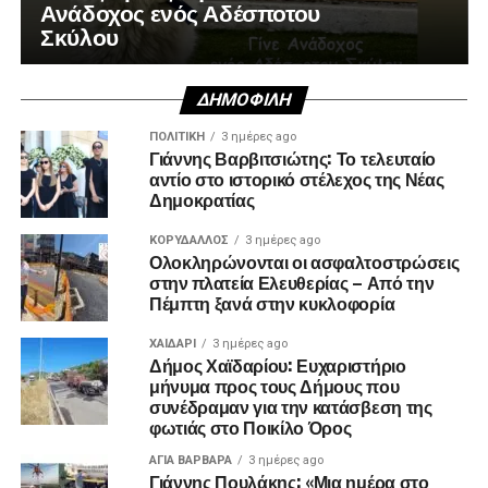
Ανάδοχος ενός Αδέσποτου
Σκύλου
ΔΗΜΟΦΙΛΉ
ΠΟΛΙΤΙΚΉ
3 ημέρες ago
Γιάννης Βαρβιτσιώτης: Το τελευταίο
αντίο στο ιστορικό στέλεχος της Νέας
Δημοκρατίας
ΚΟΡΥΔΑΛΛΟΣ
3 ημέρες ago
Ολοκληρώνονται οι ασφαλτοστρώσεις
στην πλατεία Ελευθερίας – Από την
Πέμπτη ξανά στην κυκλοφορία
ΧΑΪΔΑΡΙ
3 ημέρες ago
Δήμος Χαϊδαρίου: Ευχαριστήριο
μήνυμα προς τους Δήμους που
συνέδραμαν για την κατάσβεση της
φωτιάς στο Ποικίλο Όρος
ΑΓΙΑ ΒΑΡΒΑΡΑ
3 ημέρες ago
Γιάννης Πουλάκης: «Μια ημέρα στο