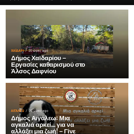
ΧΑΪΔΑΡΙ
20 ώρες ago
Δήμος Χαϊδαρίου –
Εργασίες καθαρισμού στο
Άλσος Δαφνίου
ΑΙΓΑΛΕΩ
20 ώρες ago
Δήμος Αιγάλεω: Μια
αγκαλιά αρκεί… για να
αλλάξει μια ζωή! – Γίνε