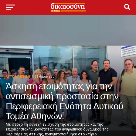
ΑΥΤΟΔΙΟΊΚΗΣΗ
19 ώρες ago
Άσκηση ετοιμότητας για την
αντισεισμική προστασία στην
Περιφερειακή Ενότητα Δυτικού
Τομέα Αθηνών!
Με στόχο τη συνεχή ενίσχυση της ετοιμότητας και της
επιχειρησιακής ικανότητας του ανθρώπινου δυναμικού της
Περιφέρειας Αττικής, πραγματοποιήθηκε στο κτίριο...