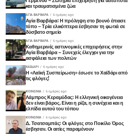
και τραυματισμένα ζώα
ΑΓΙΑ ΒΑΡΒΑΡΑ
6 ημέρες ago
Αγία Βαρβάρα: Η πρόληψη στο βουνό έπιασε
τόπο – Τρία ελικόπτερα έσβησαν τη φωτιά σε
δύσβατο σημείο
ΑΓΙΑ ΒΑΡΒΑΡΑ
6 ημέρες ago
Καθημερινές αστυνομικές επιχειρήσεις στην
Αγία Βαρβάρα – Συνεχείς έλεγχοι για την
ασφάλεια των πολιτών
ΧΑΪΔΑΡΙ
6 ημέρες ago
Η «Λαϊκή Συσπείρωση» έσωσε το Χαϊδάρι από
τις φλόγες!
ΚΟΙΝΩΝΊΑ
6 ημέρες ago
Λάμπρος Κεραμύδας: Η ελληνική οικογένεια
δεν είναι βάρος. Είναι η ρίζα, η συνέχεια και η
ελπίδα αυτού του τόπου
ΚΟΙΝΩΝΊΑ
6 ημέρες ago
Δ. Τσατσαμπάς: Οι φλόγες στο Ποικίλο Όρος
έσβησαν. Οι αιτίες παραμένουν