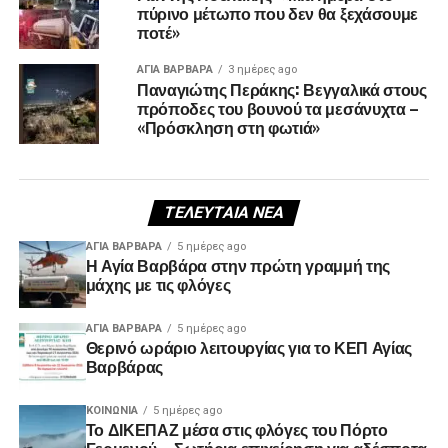
πύρινο μέτωπο που δεν θα ξεχάσουμε
ποτέ»
ΑΓΙΑ ΒΑΡΒΑΡΑ
3 ημέρες ago
Παναγιώτης Περάκης: Βεγγαλικά στους
πρόποδες του βουνού τα μεσάνυχτα –
«Πρόσκληση στη φωτιά»
ΤΕΛΕΥΤΑΊΑ ΝΈΑ
ΑΓΙΑ ΒΑΡΒΑΡΑ
5 ημέρες ago
Η Αγία Βαρβάρα στην πρώτη γραμμή της
μάχης με τις φλόγες
ΑΓΙΑ ΒΑΡΒΑΡΑ
5 ημέρες ago
Θερινό ωράριο λειτουργίας για το ΚΕΠ Αγίας
Βαρβάρας
ΚΟΙΝΩΝΊΑ
5 ημέρες ago
Το ΔΙΚΕΠΑΖ μέσα στις φλόγες του Πόρτο
Γερμενού – Σωτήρια επιχείρηση για αδέσποτα