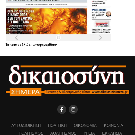
Τα
πρωτοσέλιδα
των
εφημερίδων
ΑΥΤΟΔΙΟΊΚΗΣΗ
ΠΟΛΙΤΙΚΉ
ΟΙΚΟΝΟΜΊΑ
ΚΟΙΝΩΝΊΑ
ΠΟΛΙΤΙΣΜΌΣ
ΑΘΛΗΤΙΣΜΌΣ
ΥΓΕΊΑ
ΕΚΚΛΗΣΊΑ