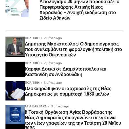
Απολογισμό 30 μηνών παρουσιάζει ο
Περιφερειάρχης Αττικής Νίκος
Χαρδαλιάς – Ανοιχτή εκδήλωση στο
Ωδείο Αθηνών
ΠΟΛΙΤΙΚΉ
2 μήνες ago
Δημήτρης Μαρκόπουλος: Ο δημοσιογράφος
που αναλαμβάνει τη φορολογική πολιτική στο
Υπουργείο Οικονομικών
ΠΟΛΙΤΙΚΉ
2 μήνες ago
Καρφιά Δούκα σε Διαμαντοπούλου και
Καστανίδη σε Ανδρουλάκη
ΠΟΛΙΤΙΚΉ
3 μήνες ago
Ολοκληρώθηκαν οι αρχαιρεσίες της Νέας
Δημοκρατίας με συμμετοχή 1.683 μελών
ΑΓΙΑ ΒΑΡΒΑΡΑ
3 μήνες ago
H Τοπική Οργάνωση Αγίας Βαρβάρας της
Νέας Δημοκρατίας διοργανώνει τα εγκαίνια
των νέων γραφείων της την Τετάρτη 20 Μαΐου
2026