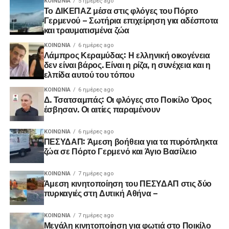
ΚΟΙΝΩΝΊΑ
5 ημέρες ago
Το ΔΙΚΕΠΑΖ μέσα στις φλόγες του Πόρτο
Γερμενού – Σωτήρια επιχείρηση για αδέσποτα
και τραυματισμένα ζώα
ΚΟΙΝΩΝΊΑ
6 ημέρες ago
Λάμπρος Κεραμύδας: Η ελληνική οικογένεια
δεν είναι βάρος. Είναι η ρίζα, η συνέχεια και η
ελπίδα αυτού του τόπου
ΚΟΙΝΩΝΊΑ
6 ημέρες ago
Δ. Τσατσαμπάς: Οι φλόγες στο Ποικίλο Όρος
έσβησαν. Οι αιτίες παραμένουν
ΚΟΙΝΩΝΊΑ
6 ημέρες ago
ΠΕΣΥΔΑΠ: Άμεση βοήθεια για τα πυρόπληκτα
ζώα σε Πόρτο Γερμενό και Άγιο Βασίλειο
ΚΟΙΝΩΝΊΑ
7 ημέρες ago
Άμεση κινητοποίηση του ΠΕΣΥΔΑΠ στις δύο
πυρκαγιές στη Δυτική Αθήνα –
ΚΟΙΝΩΝΊΑ
7 ημέρες ago
Μεγάλη κινητοποίηση για φωτιά στο Ποικίλο