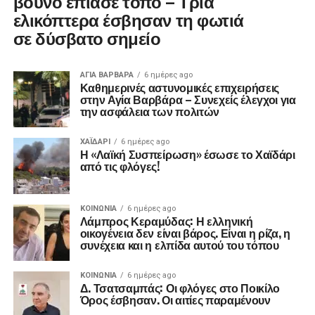
βουνό έπιασε τόπο – Τρία
ελικόπτερα έσβησαν τη φωτιά
σε δύσβατο σημείο
ΑΓΙΑ ΒΑΡΒΑΡΑ
6 ημέρες ago
Καθημερινές αστυνομικές επιχειρήσεις
στην Αγία Βαρβάρα – Συνεχείς έλεγχοι για
την ασφάλεια των πολιτών
ΧΑΪΔΑΡΙ
6 ημέρες ago
Η «Λαϊκή Συσπείρωση» έσωσε το Χαϊδάρι
από τις φλόγες!
ΚΟΙΝΩΝΊΑ
6 ημέρες ago
Λάμπρος Κεραμύδας: Η ελληνική
οικογένεια δεν είναι βάρος. Είναι η ρίζα, η
συνέχεια και η ελπίδα αυτού του τόπου
ΚΟΙΝΩΝΊΑ
6 ημέρες ago
Δ. Τσατσαμπάς: Οι φλόγες στο Ποικίλο
Όρος έσβησαν. Οι αιτίες παραμένουν