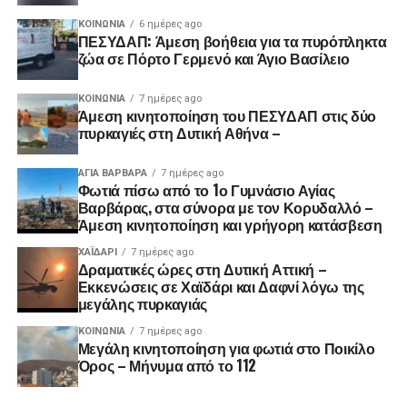
ΚΟΙΝΩΝΊΑ
6 ημέρες ago
ΠΕΣΥΔΑΠ: Άμεση βοήθεια για τα πυρόπληκτα
ζώα σε Πόρτο Γερμενό και Άγιο Βασίλειο
ΚΟΙΝΩΝΊΑ
7 ημέρες ago
Άμεση κινητοποίηση του ΠΕΣΥΔΑΠ στις δύο
πυρκαγιές στη Δυτική Αθήνα –
ΑΓΙΑ ΒΑΡΒΑΡΑ
7 ημέρες ago
Φωτιά πίσω από το 1ο Γυμνάσιο Αγίας
Βαρβάρας, στα σύνορα με τον Κορυδαλλό –
Άμεση κινητοποίηση και γρήγορη κατάσβεση
ΧΑΪΔΑΡΙ
7 ημέρες ago
Δραματικές ώρες στη Δυτική Αττική –
Εκκενώσεις σε Χαϊδάρι και Δαφνί λόγω της
μεγάλης πυρκαγιάς
ΚΟΙΝΩΝΊΑ
7 ημέρες ago
Μεγάλη κινητοποίηση για φωτιά στο Ποικίλο
Όρος – Μήνυμα από το 112