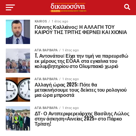
KAIROS
1 έτος ago
Γιάννης Καλλιάνος: Η ΑΛΛΑΓΗ ΤΟΥ
ΚΑΙΡΟΥ ΤΗΣ ΤΡΙΤΗΣ ΦΕΡΝΕΙ ΚΑΙ ΧΙΟΝΙΑ
ΑΓΙΑ ΒΑΡΒΑΡΑ
1 έτος ago
T. Αντονάτου: Είχα την τιμή να παρευρεθώ
εκ μέρους της ΕΟΑΑ στα εγκαίνια του
κολυμβητηρίου στο Ολυμπιακό χωριό
ΑΓΙΑ ΒΑΡΒΑΡΑ
1 έτος ago
Αλλαγή ώρας 2025: Πότε θα
μετακινήσουμε τους δείκτες του ρολογιού
μια ώρα μπροστά
ΑΓΙΑ ΒΑΡΒΑΡΑ
1 έτος ago
ΔΤ- Ο Αντιπεριφερειάρχης Βασίλης Λώλος
στην άσκηση«Αινείας 2025» στο Πάρκο
Τρίτση!