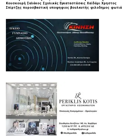
Κουσκουρή
Σελέκος
Σχολικές Εγκαταστάσεις
Χαϊδάρι
Χρηστος
Σπίρτζης
πυροσβεστική
υποψηφιος βουλευτής
φιλοδημος
φωτιά