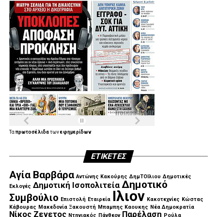
Τα
πρωτοσέλιδα
των
εφημερίδων
ΕΤΙΚΈΤΕΣ
Αγία Βαρβάρα
Αντώνης Κακούρης
ΔημΤΟΙλιου
Δημοτικές
Δημοτικό
Δημοτική Ισοπολιτεία
Εκλογές
Ιλιον
Συμβούλιο
Επιστολή
Εταιρεία
Κακοτεχνίες
Κώστας
Κάβουρας
Μακεδονία Ξακουστή
Μπαμπης Καουκης
Νέα Δημοκρατία
Νίκος Ζενετος
Παρέλαση
Ντηνιακός
Πάνθεον
Ρούλα