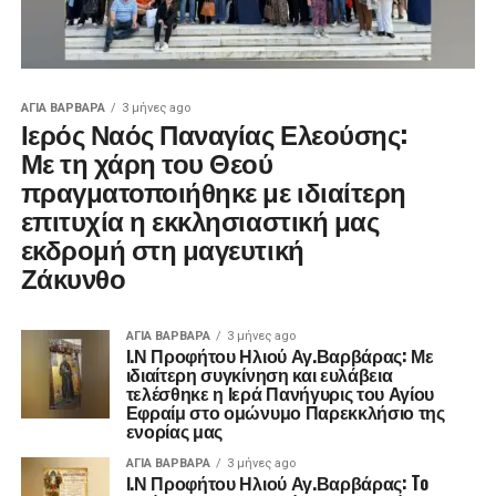
ΑΓΙΑ ΒΑΡΒΑΡΑ
3 μήνες ago
Ιερός Ναός Παναγίας Ελεούσης:
Με τη χάρη του Θεού
πραγματοποιήθηκε με ιδιαίτερη
επιτυχία η εκκλησιαστική μας
εκδρομή στη μαγευτική
Ζάκυνθο
ΑΓΙΑ ΒΑΡΒΑΡΑ
3 μήνες ago
Ι.Ν Προφήτου Ηλιού Αγ.Βαρβάρας: Με
ιδιαίτερη συγκίνηση και ευλάβεια
τελέσθηκε η Ιερά Πανήγυρις του Αγίου
Εφραίμ στο ομώνυμο Παρεκκλήσιο της
ενορίας μας
ΑΓΙΑ ΒΑΡΒΑΡΑ
3 μήνες ago
Ι.Ν Προφήτου Ηλιού Αγ.Βαρβάρας: To