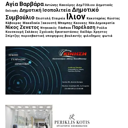
Αγία Βαρβάρα
Αντώνης Κακούρης
ΔημΤΟΙλιου
Δημοτικές
Δημοτικό
Δημοτική Ισοπολιτεία
Εκλογές
Ιλιον
Συμβούλιο
Επιστολή
Εταιρεία
Κακοτεχνίες
Κώστας
Κάβουρας
Μακεδονία Ξακουστή
Μπαμπης Καουκης
Νέα Δημοκρατία
Νίκος Ζενετος
Παρέλαση
Ντηνιακός
Πάνθεον
Ρούλα
Κουσκουρή
Σελέκος
Σχολικές Εγκαταστάσεις
Χαϊδάρι
Χρηστος
Σπίρτζης
πυροσβεστική
υποψηφιος βουλευτής
φιλοδημος
φωτιά