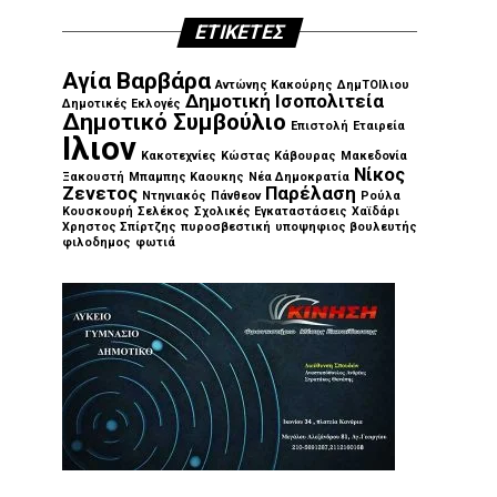
ΕΤΙΚΈΤΕΣ
Αγία Βαρβάρα
Αντώνης Κακούρης
ΔημΤΟΙλιου
Δημοτική Ισοπολιτεία
Δημοτικές Εκλογές
Δημοτικό Συμβούλιο
Επιστολή
Εταιρεία
Ιλιον
Κακοτεχνίες
Κώστας Κάβουρας
Μακεδονία
Νίκος
Ξακουστή
Μπαμπης Καουκης
Νέα Δημοκρατία
Ζενετος
Παρέλαση
Ντηνιακός
Πάνθεον
Ρούλα
Κουσκουρή
Σελέκος
Σχολικές Εγκαταστάσεις
Χαϊδάρι
Χρηστος Σπίρτζης
πυροσβεστική
υποψηφιος βουλευτής
φιλοδημος
φωτιά