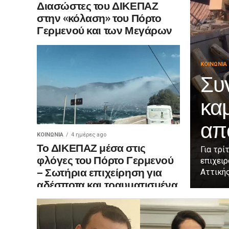
Διασώστες του ΔΙΚΕΠΑΖ
στην «κόλαση» του Πόρτο
Γερμενού και των Μεγάρων
ΚΟΙΝΩΝΊΑ
Συν
κα
απ
ΚΟΙΝΩΝΊΑ
4 ημέρες ago
Το ΔΙΚΕΠΑΖ μέσα στις
Για τρ
φλόγες του Πόρτο Γερμενού
επιχειρ
– Σωτήρια επιχείρηση για
Αττικής
αδέσποτα και τραυματισμένα
ζώα