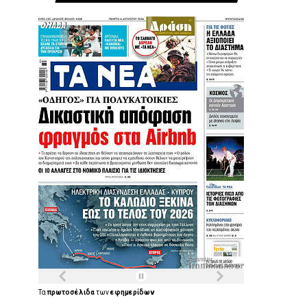
Τα
πρωτοσέλιδα
των
εφημερίδων