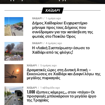
ΧΑΪΔΑΡΙ
ΧΑΪΔΑΡΙ
1 ημέρα ago
Δήμος Χαϊδαρίου: Ευχαριστήριο
μήνυμα προς τους Δήμους που
συνέδραμαν για την κατάσβεση της
φωτιάς στο Ποικίλο Όρος
ΧΑΪΔΑΡΙ
4 ημέρες ago
Η «Λαϊκή Συσπείρωση» έσωσε το
Χαϊδάρι από τις φλόγες!
ΧΑΪΔΑΡΙ
5 ημέρες ago
Δραματικές ώρες στη Δυτική Αττική –
Εκκενώσεις σε Χαϊδάρι και Δαφνί λόγω της
μεγάλης πυρκαγιάς
ΧΑΪΔΑΡΙ
1 εβδομάδα ago
1.000 έξυπνες κάμερες… στον «πάγο» Οι
προσφυγές μπλοκάρουν το μεγάλο έργο
της Τροχαίας