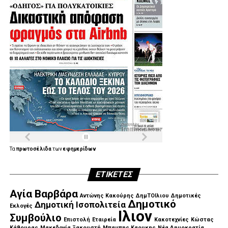
Τα
πρωτοσέλιδα
των
εφημερίδων
ΕΤΙΚΈΤΕΣ
Αγία Βαρβάρα
Αντώνης Κακούρης
ΔημΤΟΙλιου
Δημοτικές
Δημοτικό
Δημοτική Ισοπολιτεία
Εκλογές
Ιλιον
Συμβούλιο
Επιστολή
Εταιρεία
Κακοτεχνίες
Κώστας
Κάβουρας
Μακεδονία Ξακουστή
Μπαμπης Καουκης
Νέα Δημοκρατία