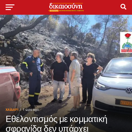
ΧΑΪΔΑΡΙ
1 ώρα ago
Εθελοντισμός με κομματική
σφραγίδα δεν υπάρχει