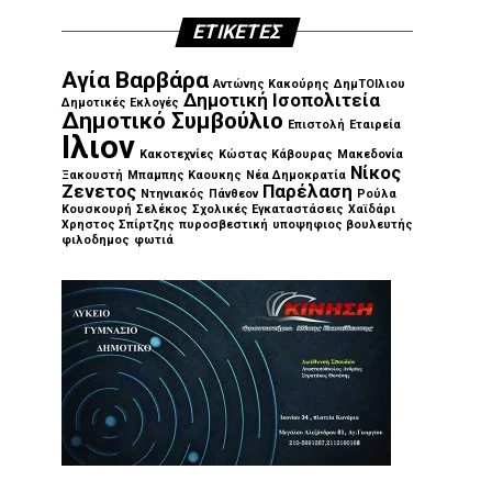
ΕΤΙΚΈΤΕΣ
Αγία Βαρβάρα
Αντώνης Κακούρης
ΔημΤΟΙλιου
Δημοτική Ισοπολιτεία
Δημοτικές Εκλογές
Δημοτικό Συμβούλιο
Επιστολή
Εταιρεία
Ιλιον
Κακοτεχνίες
Κώστας Κάβουρας
Μακεδονία
Νίκος
Ξακουστή
Μπαμπης Καουκης
Νέα Δημοκρατία
Ζενετος
Παρέλαση
Ντηνιακός
Πάνθεον
Ρούλα
Κουσκουρή
Σελέκος
Σχολικές Εγκαταστάσεις
Χαϊδάρι
Χρηστος Σπίρτζης
πυροσβεστική
υποψηφιος βουλευτής
φιλοδημος
φωτιά