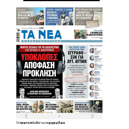
Τα
πρωτοσέλιδα
των
εφημερίδων