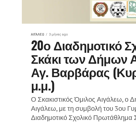
ΑΙΓΑΛΕΩ
3 μήνες ago
20ο Διαδημοτικό 
Σκάκι των Δήμων Α
Αγ. Βαρβάρας (Κυρι
μ.μ.)
Ο Σκακιστικός Όμιλος Αιγάλεω, ο 
Αιγάλεω, με τη συμβολή του 3ου Γ
Διαδημοτικό Σχολικό Πρωτάθλημα Σ