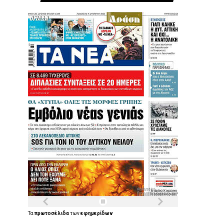
Τα
πρωτοσέλιδα
των
εφημερίδων