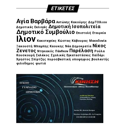
ΕΤΙΚΈΤΕΣ
Αγία Βαρβάρα
Αντώνης Κακούρης
ΔημΤΟΙλιου
Δημοτική Ισοπολιτεία
Δημοτικές Εκλογές
Δημοτικό Συμβούλιο
Επιστολή
Εταιρεία
Ιλιον
Κακοτεχνίες
Κώστας Κάβουρας
Μακεδονία
Νίκος
Ξακουστή
Μπαμπης Καουκης
Νέα Δημοκρατία
Ζενετος
Παρέλαση
Ντηνιακός
Πάνθεον
Ρούλα
Κουσκουρή
Σελέκος
Σχολικές Εγκαταστάσεις
Χαϊδάρι
Χρηστος Σπίρτζης
πυροσβεστική
υποψηφιος βουλευτής
φιλοδημος
φωτιά