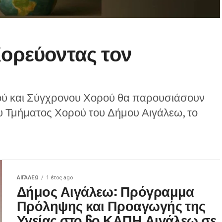
Χορεύοντας τον
ού και Σύγχρονου Χορού θα παρουσιάσουν
του Τμήματος Χορού του Δήμου Αιγάλεω, το
ΑΙΓΑΛΕΩ
1 έτος ago
Δήμος Αιγάλεω: Πρόγραμμα
Πρόληψης και Προαγωγής της
Υγείας στο 6ο ΚΑΠΗ Αιγάλεω σε