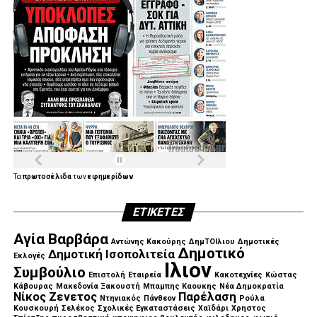
Τα
πρωτοσέλιδα
των
εφημερίδων
ΕΤΙΚΈΤΕΣ
Αγία Βαρβάρα
Αντώνης Κακούρης
ΔημΤΟΙλιου
Δημοτικές
Δημοτικό
Δημοτική Ισοπολιτεία
Εκλογές
Ιλιον
Συμβούλιο
Επιστολή
Εταιρεία
Κακοτεχνίες
Κώστας
Κάβουρας
Μακεδονία Ξακουστή
Μπαμπης Καουκης
Νέα Δημοκρατία
Νίκος Ζενετος
Παρέλαση
Ντηνιακός
Πάνθεον
Ρούλα
Κουσκουρή
Σελέκος
Σχολικές Εγκαταστάσεις
Χαϊδάρι
Χρηστος