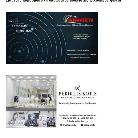
Σπίρτζης
πυροσβεστική
υποψηφιος βουλευτής
φιλοδημος
φωτιά