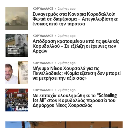
ΚΟΡΥΔΑΛΛΟΣ
2 μήνες ago
Συναγερμός στα Κανάρια Κορυδαλλού:
Φωτιά σε διαμέρισμα – Απεγκλωβίστηκε
ένοικος από την ταράτσα
ΚΟΡΥΔΑΛΛΟΣ
2 μήνες ago
Απόδραση κρατουμένου από τις φυλακές
Κορυδαλλού – Σε εξέλιξη οι έρευνες των
Αρχών
ΚΟΡΥΔΑΛΛΟΣ
2 μήνες ago
Μήνυμα Νίκου Χουρσαλά για τις
Πανελλαδικές: «Καμία εξέταση δεν μπορεί
να μετρήσει την αξία σας»
ΚΟΡΥΔΑΛΛΟΣ
2 μήνες ago
Με επιτυχία ολοκληρώθηκε το “Schooling
for All” στον Κορυδαλλός παρουσία του
Δημάρχου Νίκος Χουρσαλάς