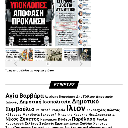
Τα
πρωτοσέλιδα
των
εφημερίδων
ΕΤΙΚΈΤΕΣ
Αγία Βαρβάρα
Αντώνης Κακούρης
ΔημΤΟΙλιου
Δημοτικές
Δημοτικό
Δημοτική Ισοπολιτεία
Εκλογές
Ιλιον
Συμβούλιο
Επιστολή
Εταιρεία
Κακοτεχνίες
Κώστας
Κάβουρας
Μακεδονία Ξακουστή
Μπαμπης Καουκης
Νέα Δημοκρατία
Νίκος Ζενετος
Παρέλαση
Ντηνιακός
Πάνθεον
Ρούλα
Κουσκουρή
Σελέκος
Σχολικές Εγκαταστάσεις
Χαϊδάρι
Χρηστος
Σπίρτζης
πυροσβεστική
υποψηφιος βουλευτής
φιλοδημος
φωτιά