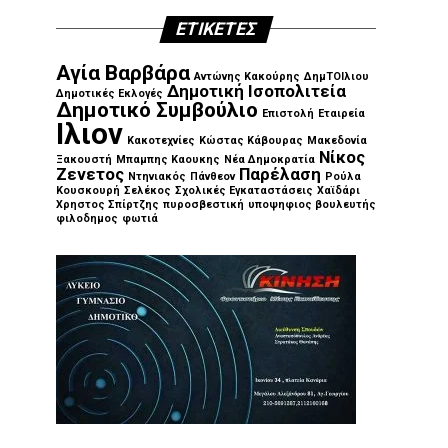
ΕΤΙΚΈΤΕΣ
Αγία Βαρβάρα
Αντώνης Κακούρης
ΔημΤΟΙλιου
Δημοτική Ισοπολιτεία
Δημοτικές Εκλογές
Δημοτικό Συμβούλιο
Επιστολή
Εταιρεία
Ιλιον
Κακοτεχνίες
Κώστας Κάβουρας
Μακεδονία
Νίκος
Ξακουστή
Μπαμπης Καουκης
Νέα Δημοκρατία
Ζενετος
Παρέλαση
Ντηνιακός
Πάνθεον
Ρούλα
Κουσκουρή
Σελέκος
Σχολικές Εγκαταστάσεις
Χαϊδάρι
Χρηστος Σπίρτζης
πυροσβεστική
υποψηφιος βουλευτής
φιλοδημος
φωτιά