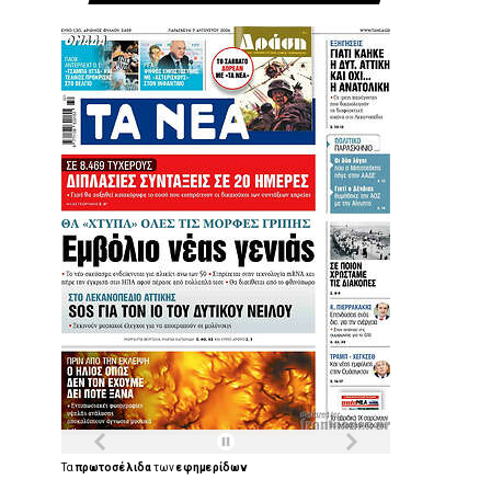
Τα
πρωτοσέλιδα
των
εφημερίδων