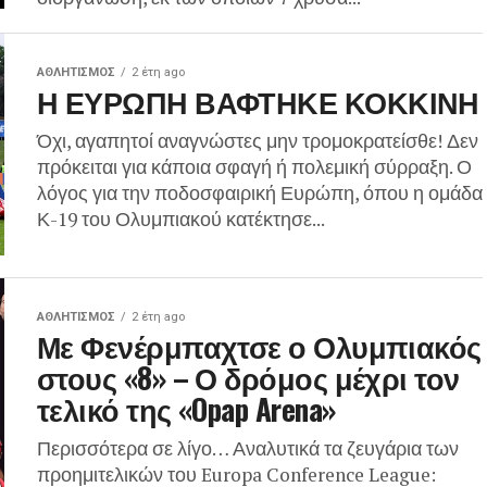
ΑΘΛΗΤΙΣΜΌΣ
2 έτη ago
Η ΕΥΡΩΠΗ ΒΑΦΤΗΚΕ ΚΟΚΚΙΝΗ
Όχι, αγαπητοί αναγνώστες μην τρομοκρατείσθε! Δεν
πρόκειται για κάποια σφαγή ή πολεμική σύρραξη. Ο
λόγος για την ποδοσφαιρική Ευρώπη, όπου η ομάδα
Κ-19 του Ολυμπιακού κατέκτησε...
ΑΘΛΗΤΙΣΜΌΣ
2 έτη ago
Με Φενέρμπαχτσε ο Ολυμπιακός
στους «8» – Ο δρόμος μέχρι τον
τελικό της «Opap Arena»
Περισσότερα σε λίγο… Αναλυτικά τα ζευγάρια των
προημιτελικών του Europa Conference League: