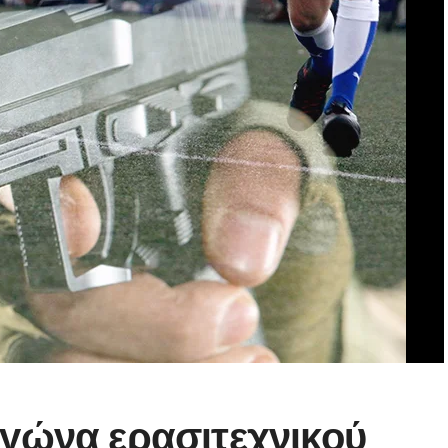
γώνα ερασιτεχνικού