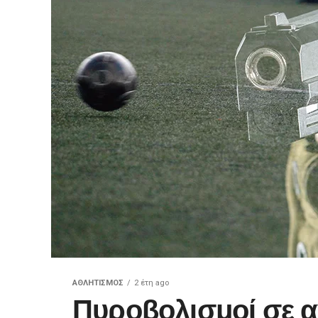
ΑΘΛΗΤΙΣΜΌΣ
2 έτη ago
Πυροβολισμοί σε α