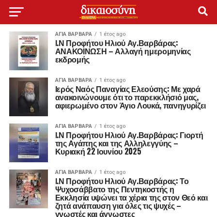
ΑΓΙΑ ΒΑΡΒΑΡΑ
1 έτος ago
Ι.Ν Προφήτου Ηλιού Αγ.Βαρβάρας:
ΑΝΑΚΟΙΝΩΣΗ – Αλλαγή ημερομηνίας
εκδρομής
ΑΓΙΑ ΒΑΡΒΑΡΑ
1 έτος ago
Ιερός Ναός Παναγίας Ελεούσης: Με χαρά
ανακοινώνουμε ότι το παρεκκλήσιό μας,
αφιερωμένο στον Άγιο Λουκά, πανηγυρίζει
ΑΓΙΑ ΒΑΡΒΑΡΑ
1 έτος ago
Ι.Ν Προφήτου Ηλιού Αγ.Βαρβάρας: Γιορτή
της Αγάπης και της Αλληλεγγύης –
Κυριακή 22 Ιουνίου 2025
ΑΓΙΑ ΒΑΡΒΑΡΑ
1 έτος ago
Ι.Ν Προφήτου Ηλιού Αγ.Βαρβάρας: Το
Ψυχοσάββατο της Πεντηκοστής η
Εκκλησία υψώνει τα χέρια της στον Θεό και
ζητά ανάπαυση για όλες τις ψυχές –
γνωστές και άγνωστες