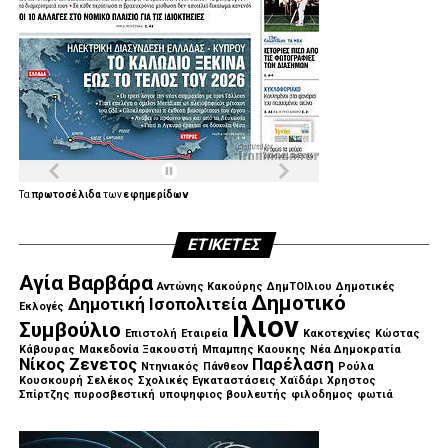
Τα
πρωτοσέλιδα
των
εφημερίδων
ΕΤΙΚΈΤΕΣ
Αγία Βαρβάρα
Αντώνης Κακούρης
ΔημΤΟΙλιου
Δημοτικές
Δημοτικό
Δημοτική Ισοπολιτεία
Εκλογές
Ιλιον
Συμβούλιο
Επιστολή
Εταιρεία
Κακοτεχνίες
Κώστας
Κάβουρας
Μακεδονία Ξακουστή
Μπαμπης Καουκης
Νέα Δημοκρατία
Νίκος Ζενετος
Παρέλαση
Ντηνιακός
Πάνθεον
Ρούλα
Κουσκουρή
Σελέκος
Σχολικές Εγκαταστάσεις
Χαϊδάρι
Χρηστος
Σπίρτζης
πυροσβεστική
υποψηφιος βουλευτής
φιλοδημος
φωτιά