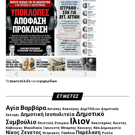
Τα
πρωτοσέλιδα
των
εφημερίδων
ΕΤΙΚΈΤΕΣ
Αγία Βαρβάρα
Αντώνης Κακούρης
ΔημΤΟΙλιου
Δημοτικές
Δημοτικό
Δημοτική Ισοπολιτεία
Εκλογές
Ιλιον
Συμβούλιο
Επιστολή
Εταιρεία
Κακοτεχνίες
Κώστας
Κάβουρας
Μακεδονία Ξακουστή
Μπαμπης Καουκης
Νέα Δημοκρατία
Νίκος Ζενετος
Παρέλαση
Ντηνιακός
Πάνθεον
Ρούλα