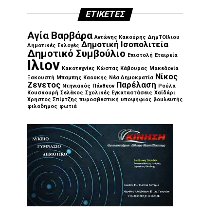
ΕΤΙΚΈΤΕΣ
Αγία Βαρβάρα
Αντώνης Κακούρης
ΔημΤΟΙλιου
Δημοτική Ισοπολιτεία
Δημοτικές Εκλογές
Δημοτικό Συμβούλιο
Επιστολή
Εταιρεία
Ιλιον
Κακοτεχνίες
Κώστας Κάβουρας
Μακεδονία
Νίκος
Ξακουστή
Μπαμπης Καουκης
Νέα Δημοκρατία
Ζενετος
Παρέλαση
Ντηνιακός
Πάνθεον
Ρούλα
Κουσκουρή
Σελέκος
Σχολικές Εγκαταστάσεις
Χαϊδάρι
Χρηστος Σπίρτζης
πυροσβεστική
υποψηφιος βουλευτής
φιλοδημος
φωτιά