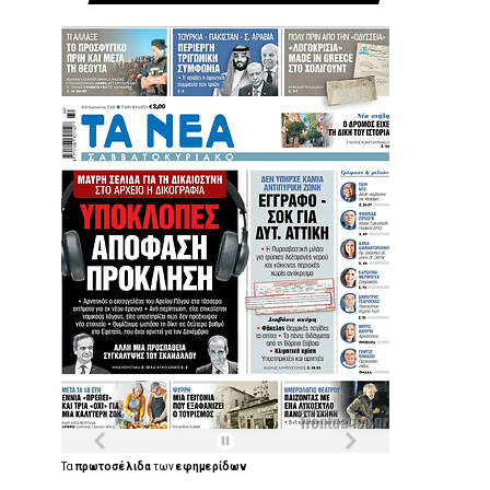
Τα
πρωτοσέλιδα
των
εφημερίδων