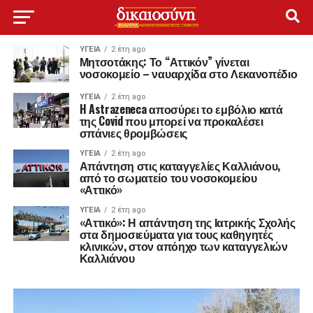
ΥΓΕΊΑ
2 έτη ago
Μητσοτάκης: Το “Αττικόν” γίνεται
νοσοκομείο – ναυαρχίδα στο Λεκανοπέδιο
ΥΓΕΊΑ
2 έτη ago
H Astrazeneca αποσύρει το εμβόλιο κατά
της Covid που μπορεί να προκαλέσει
σπάνιες θρομβώσεις
ΥΓΕΊΑ
2 έτη ago
Απάντηση στις καταγγελίες Καλλιάνου,
από το σωματείο του νοσοκομείου
«Αττικό»
ΥΓΕΊΑ
2 έτη ago
«Αττικό»: Η απάντηση της Ιατρικής Σχολής
στα δημοσιεύματα για τους καθηγητές
κλινικών, στον απόηχο των καταγγελιών
Καλλιάνου