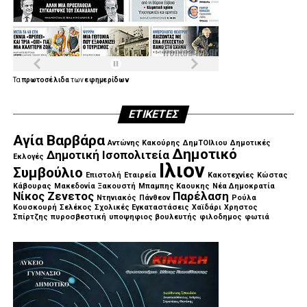
Τα
πρωτοσέλιδα
των
εφημερίδων
ΕΤΙΚΈΤΕΣ
Αγία Βαρβάρα
Αντώνης Κακούρης
ΔημΤΟΙλιου
Δημοτικές
Δημοτικό
Δημοτική Ισοπολιτεία
Εκλογές
Ιλιον
Συμβούλιο
Επιστολή
Εταιρεία
Κακοτεχνίες
Κώστας
Κάβουρας
Μακεδονία Ξακουστή
Μπαμπης Καουκης
Νέα Δημοκρατία
Νίκος Ζενετος
Παρέλαση
Ντηνιακός
Πάνθεον
Ρούλα
Κουσκουρή
Σελέκος
Σχολικές Εγκαταστάσεις
Χαϊδάρι
Χρηστος
Σπίρτζης
πυροσβεστική
υποψηφιος βουλευτής
φιλοδημος
φωτιά