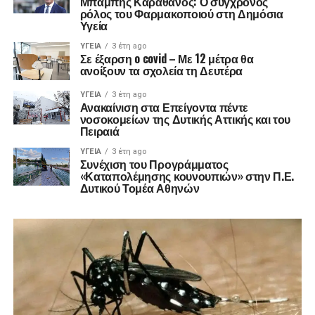
Μπάμπης Καραθάνος: Ο σύγχρονος
ρόλος του Φαρμακοποιού στη Δημόσια
Υγεία
ΥΓΕΊΑ
3 έτη ago
Σε έξαρση o covid – Με 12 μέτρα θα
ανοίξουν τα σχολεία τη Δευτέρα
ΥΓΕΊΑ
3 έτη ago
Ανακαίνιση στα Επείγοντα πέντε
νοσοκομείων της Δυτικής Αττικής και του
Πειραιά
ΥΓΕΊΑ
3 έτη ago
Συνέχιση του Προγράμματος
«Καταπολέμησης κουνουπιών» στην Π.Ε.
Δυτικού Τομέα Αθηνών