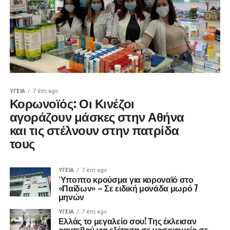
ΥΓΕΊΑ
7 έτη ago
Κορωνοϊός: Οι Κινέζοι
αγοράζουν μάσκες στην Αθήνα
και τις στέλνουν στην πατρίδα
τους
ΥΓΕΊΑ
7 έτη ago
Ύποπτο κρούσμα για κοροναϊό στο
«Παίδων» – Σε ειδική μονάδα μωρό 7
μηνών
ΥΓΕΊΑ
7 έτη ago
Ελλάς το μεγαλείο σου! Της έκλεισαν
ραντεβού για εξέταση σε νοσοκομείο σε…