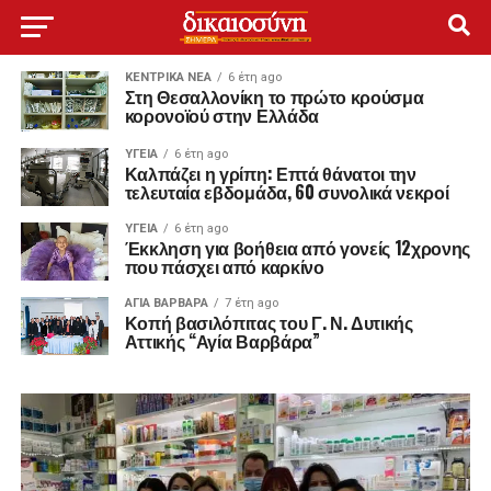
ΚΕΝΤΡΙΚΑ ΝΕΑ
6 έτη ago
Στη Θεσαλλονίκη το πρώτο κρούσμα
κορονοϊού στην Ελλάδα
ΥΓΕΊΑ
6 έτη ago
Καλπάζει η γρίπη: Επτά θάνατοι την
τελευταία εβδομάδα, 60 συνολικά νεκροί
ΥΓΕΊΑ
6 έτη ago
Έκκληση για βοήθεια από γονείς 12χρονης
που πάσχει από καρκίνο
ΑΓΙΑ ΒΑΡΒΑΡΑ
7 έτη ago
Κοπή βασιλόπιτας του Γ. Ν. Δυτικής
Αττικής “Αγία Βαρβάρα”