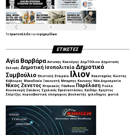
Τα
πρωτοσέλιδα
των
εφημερίδων
ΕΤΙΚΈΤΕΣ
Αγία Βαρβάρα
Αντώνης Κακούρης
ΔημΤΟΙλιου
Δημοτικές
Δημοτικό
Δημοτική Ισοπολιτεία
Εκλογές
Ιλιον
Συμβούλιο
Επιστολή
Εταιρεία
Κακοτεχνίες
Κώστας
Κάβουρας
Μακεδονία Ξακουστή
Μπαμπης Καουκης
Νέα Δημοκρατία
Νίκος Ζενετος
Παρέλαση
Ντηνιακός
Πάνθεον
Ρούλα
Κουσκουρή
Σελέκος
Σχολικές Εγκαταστάσεις
Χαϊδάρι
Χρηστος
Σπίρτζης
πυροσβεστική
υποψηφιος βουλευτής
φιλοδημος
φωτιά