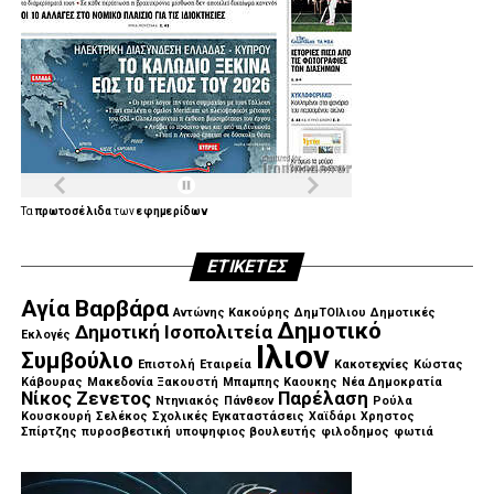
Τα
πρωτοσέλιδα
των
εφημερίδων
ΕΤΙΚΈΤΕΣ
Αγία Βαρβάρα
Αντώνης Κακούρης
ΔημΤΟΙλιου
Δημοτικές
Δημοτικό
Δημοτική Ισοπολιτεία
Εκλογές
Ιλιον
Συμβούλιο
Επιστολή
Εταιρεία
Κακοτεχνίες
Κώστας
Κάβουρας
Μακεδονία Ξακουστή
Μπαμπης Καουκης
Νέα Δημοκρατία
Νίκος Ζενετος
Παρέλαση
Ντηνιακός
Πάνθεον
Ρούλα
Κουσκουρή
Σελέκος
Σχολικές Εγκαταστάσεις
Χαϊδάρι
Χρηστος
Σπίρτζης
πυροσβεστική
υποψηφιος βουλευτής
φιλοδημος
φωτιά