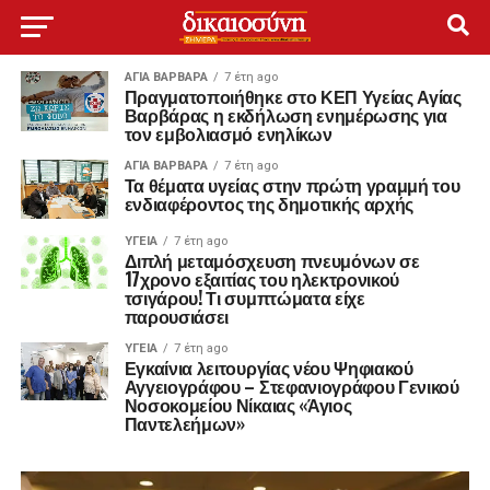
ΑΓΙΑ ΒΑΡΒΑΡΑ
7 έτη ago
Πραγματοποιήθηκε στο ΚΕΠ Υγείας Αγίας
Βαρβάρας η εκδήλωση ενημέρωσης για
τον εμβολιασμό ενηλίκων
ΑΓΙΑ ΒΑΡΒΑΡΑ
7 έτη ago
Τα θέματα υγείας στην πρώτη γραμμή του
ενδιαφέροντος της δημοτικής αρχής
ΥΓΕΊΑ
7 έτη ago
Διπλή μεταμόσχευση πνευμόνων σε
17χρονο εξαιτίας του ηλεκτρονικού
τσιγάρου! Τι συμπτώματα είχε
παρουσιάσει
ΥΓΕΊΑ
7 έτη ago
Εγκαίνια λειτουργίας νέου Ψηφιακού
Αγγειογράφου – Στεφανιογράφου Γενικού
Νοσοκομείου Νίκαιας «Άγιος
Παντελεήμων»