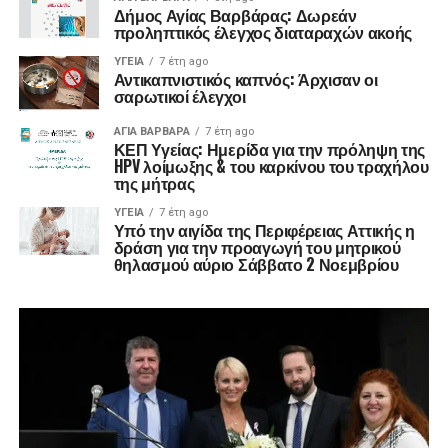
Δήμος Αγίας Βαρβάρας: Δωρεάν
προληπτικός έλεγχος διαταραχών ακοής
ΥΓΕΊΑ
7 έτη ago
Αντικαπνιστικός καπνός: Άρχισαν οι
σαρωτικοί έλεγχοι
ΑΓΙΑ ΒΑΡΒΑΡΑ
7 έτη ago
ΚΕΠ Υγείας: Ημερίδα για την πρόληψη της
HPV λοίμωξης & του καρκίνου του τραχήλου
της μήτρας
ΥΓΕΊΑ
7 έτη ago
Υπό την αιγίδα της Περιφέρειας Αττικής η
δράση για την προαγωγή του μητρικού
θηλασμού αύριο Σάββατο 2 Νοεμβρίου