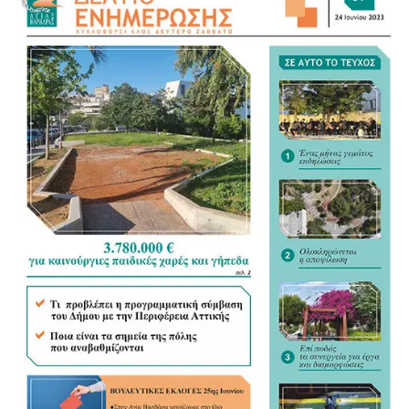
Το ζώο μεταφέρθηκε στις εγκαταστάσεις του ΔΙΚΕΠΑΖ,
όπου νοσηλεύεται και δέχεται την απαραίτητη κτηνιατρική
φροντίδα. Οι κτηνίατροι περιποιούνται τα εγκαύματά του
και καταβάλλουν κάθε προσπάθεια για να ανακουφίσουν
τους πόνους του.
Για τις γάτες που παρέμεναν στην περιοχή, τα πληρώματα
άφησαν μεγάλες ποσότητες τροφής, συγκεντρώνοντάς τες
σε ασφαλές σημείο της παραλίας, το οποίο υποδείχθηκε
από τον Δήμο και τις πυροσβεστικές δυνάμεις.