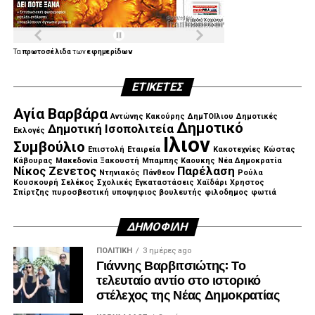
Τα
πρωτοσέλιδα
των
εφημερίδων
ΕΤΙΚΈΤΕΣ
Αγία Βαρβάρα
Αντώνης Κακούρης
ΔημΤΟΙλιου
Δημοτικές
Δημοτικό
Δημοτική Ισοπολιτεία
Εκλογές
Ιλιον
Συμβούλιο
Επιστολή
Εταιρεία
Κακοτεχνίες
Κώστας
Κάβουρας
Μακεδονία Ξακουστή
Μπαμπης Καουκης
Νέα Δημοκρατία
Νίκος Ζενετος
Παρέλαση
Ντηνιακός
Πάνθεον
Ρούλα
Κουσκουρή
Σελέκος
Σχολικές Εγκαταστάσεις
Χαϊδάρι
Χρηστος
Σπίρτζης
πυροσβεστική
υποψηφιος βουλευτής
φιλοδημος
φωτιά
ΔΗΜΟΦΙΛΉ
ΠΟΛΙΤΙΚΉ
3 ημέρες ago
Γιάννης Βαρβιτσιώτης: Το
τελευταίο αντίο στο ιστορικό
στέλεχος της Νέας Δημοκρατίας