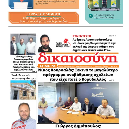
Πολύτιμη υπήρξε κατά τη διάρκεια της επιχείρησης και η
συνδρομή του αντιδημάρχου Μάνδρας – Ειδυλλίας,
Δημήτρη Παγώνη, ο οποίος ενημέρωνε τους διασώστες
για ζώα που βρίσκονταν σε κίνδυνο ή είχαν άμεση ανάγκη
βοήθειας.
Οι εικόνες που αντίκρισαν τα πληρώματα των
ασθενοφόρων ήταν συγκλονιστικές. Εκτός από την
ολοκληρωτική καταστροφή του πανέμορφου
πευκοδάσους, ανυπολόγιστες είναι οι συνέπειες της
πυρκαγιάς και για την άγρια ζωή της περιοχής.
Δυστυχώς, οι διασώστες δεν κατάφεραν να προσφέρουν
βοήθεια σε ένα αγριογούρουνο που είχε ήδη προλάβει η
φωτιά. Παράλληλα, η πρόσβαση στο εσωτερικό του