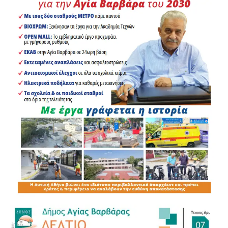
Αδέσποτες γάτες και σκύλοι, στην προσπάθειά τους να
σωθούν από τις φλόγες και τους πυκνούς καπνούς, είχαν
καταφύγει στα βράχια της παραλίας. Οι διασώστες του
ΔΙΚΕΠΑΖ χρειάστηκε να πραγματοποιήσουν ιδιαίτερα
δύσκολους και επικίνδυνους χειρισμούς, προκειμένου να
προσεγγίσουν τα τρομαγμένα ζώα.
Ιδιαίτερα σημαντική ήταν η επέμβασή τους για τη διάσωση
ενός τραυματισμένου σκύλου, ο οποίος εντοπίστηκε με
εγκαύματα. Η παρέμβαση των πληρωμάτων αποδείχθηκε
σωτήρια.