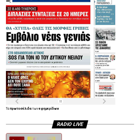
.
Τα
πρωτοσέλιδα
των
εφημερίδων
RADIO LIVE