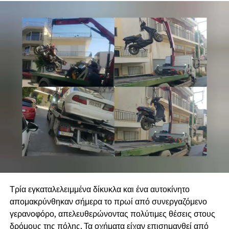
Τρία εγκαταλελειμμένα δίκυκλα και ένα αυτοκίνητο
απομακρύνθηκαν σήμερα το πρωί από συνεργαζόμενο
γερανοφόρο, απελευθερώνοντας πολύτιμες θέσεις στους
δρόμους της πόλης. Τα οχήματα είχαν επισημανθεί από