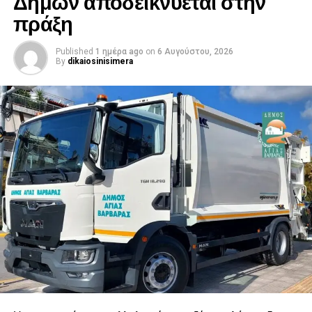
Δήμων αποδεικνύεται στην
πράξη
Published
1 ημέρα ago
on
6 Αυγούστου, 2026
By
dikaiosinisimera