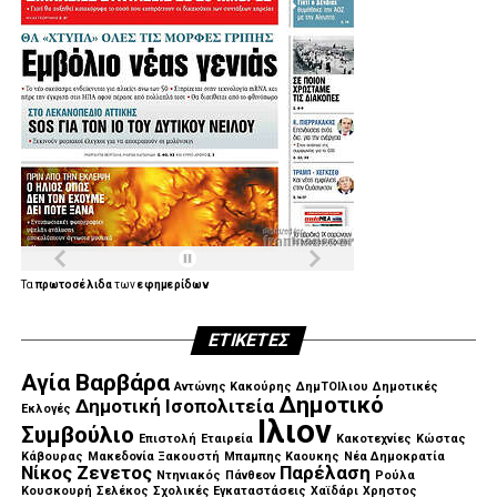
Τα
πρωτοσέλιδα
των
εφημερίδων
ΕΤΙΚΈΤΕΣ
Αγία Βαρβάρα
Αντώνης Κακούρης
ΔημΤΟΙλιου
Δημοτικές
Δημοτικό
Δημοτική Ισοπολιτεία
Εκλογές
Ιλιον
Συμβούλιο
Επιστολή
Εταιρεία
Κακοτεχνίες
Κώστας
Κάβουρας
Μακεδονία Ξακουστή
Μπαμπης Καουκης
Νέα Δημοκρατία
Νίκος Ζενετος
Παρέλαση
Ντηνιακός
Πάνθεον
Ρούλα
Κουσκουρή
Σελέκος
Σχολικές Εγκαταστάσεις
Χαϊδάρι
Χρηστος