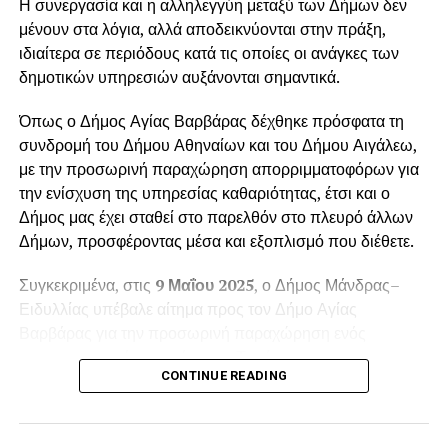
Η συνεργασία και η αλληλεγγύη μεταξύ των Δήμων δεν
μένουν στα λόγια, αλλά αποδεικνύονται στην πράξη,
ιδιαίτερα σε περιόδους κατά τις οποίες οι ανάγκες των
δημοτικών υπηρεσιών αυξάνονται σημαντικά.
Όπως ο Δήμος Αγίας Βαρβάρας δέχθηκε πρόσφατα τη
συνδρομή του Δήμου Αθηναίων και του Δήμου Αιγάλεω,
με την προσωρινή παραχώρηση απορριμματοφόρων για
την ενίσχυση της υπηρεσίας καθαριότητας, έτσι και ο
Δήμος μας έχει σταθεί στο παρελθόν στο πλευρό άλλων
Δήμων, προσφέροντας μέσα και εξοπλισμό που διέθετε.
Συγκεκριμένα, στις
9 Μαΐου 2025
, ο Δήμος Μάνδρας–
Ειδυλλίας υπέβαλε αίτημα προς τον Δήμο Αγίας
Βαρβάρας για την προσωρινή παραχώρηση ενός
απορριμματοφόρου οχήματος. Το αίτημα
CONTINUE READING
πρωτοκολλήθηκε στις
12 Μαΐου 2025
, με αριθμό
πρωτοκόλλου
6988
, και αφορούσε την κάλυψη των
αυξημένων αναγκών της
Δημοτικής Ενότητας Βιλίων