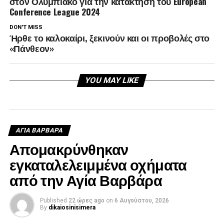
στον Ολυμπιακό για την κατάκτηση του European
Conference League 2024
DON'T MISS
Ήρθε το καλοκαίρι, ξεκινούν και οι προβολές στο
«Πάνθεον»
YOU MAY LIKE
ΑΓΙΑ ΒΑΡΒΑΡΑ
Απομακρύνθηκαν
εγκαταλελειμμένα οχήματα
από την Αγία Βαρβάρα
Published
22 ώρες ago
on
6 Αυγούστου, 2026
By
dikaiosinisimera