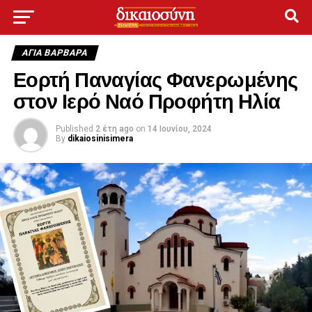
ΑΓΙΑ ΒΑΡΒΑΡΑ
Εορτή Παναγίας Φανερωμένης
στον Ιερό Ναό Προφήτη Ηλία
Published
2 έτη ago
on
14 Ιουνίου, 2024
By
dikaiosinisimera