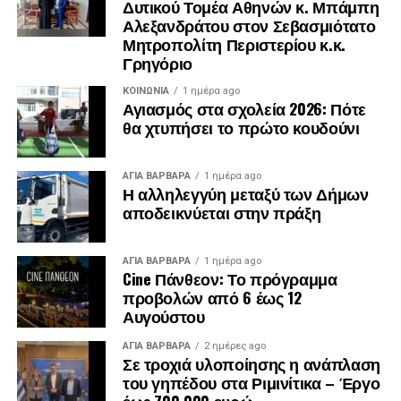
Δυτικού Τομέα Αθηνών κ. Μπάμπη
Αλεξανδράτου στον Σεβασμιότατο
Μητροπολίτη Περιστερίου κ.κ.
Γρηγόριο
ΚΟΙΝΩΝΊΑ
1 ημέρα ago
Αγιασμός στα σχολεία 2026: Πότε
θα χτυπήσει το πρώτο κουδούνι
.
ΑΓΙΑ ΒΑΡΒΑΡΑ
1 ημέρα ago
.
Η αλληλεγγύη μεταξύ των Δήμων
.
αποδεικνύεται στην πράξη
ΑΓΙΑ ΒΑΡΒΑΡΑ
1 ημέρα ago
Cine Πάνθεον: Το πρόγραμμα
προβολών από 6 έως 12
Αυγούστου
ΑΓΙΑ ΒΑΡΒΑΡΑ
2 ημέρες ago
Σε τροχιά υλοποίησης η ανάπλαση
του γηπέδου στα Ριμινίτικα – Έργο
έως 700.000 ευρώ