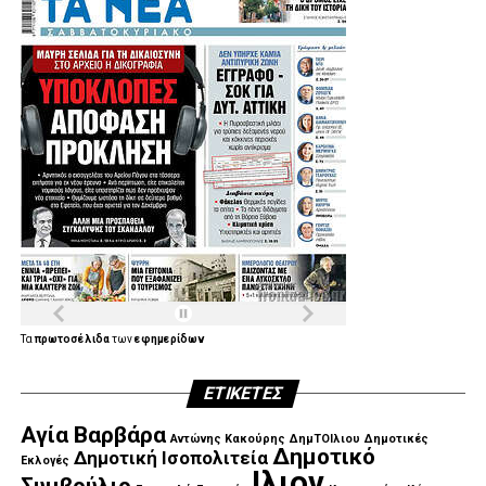
.
.
.
Τα
πρωτοσέλιδα
των
εφημερίδων
ΕΤΙΚΈΤΕΣ
.
Αγία Βαρβάρα
Αντώνης Κακούρης
ΔημΤΟΙλιου
Δημοτικές
Δημοτικό
Δημοτική Ισοπολιτεία
Εκλογές
Ιλιον