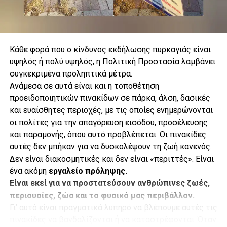
Κάθε φορά που ο κίνδυνος εκδήλωσης πυρκαγιάς είναι
υψηλός ή πολύ υψηλός, η Πολιτική Προστασία λαμβάνει
συγκεκριμένα προληπτικά μέτρα.
.
Ανάμεσα σε αυτά είναι και η τοποθέτηση
προειδοποιητικών πινακίδων σε πάρκα, άλση, δασικές
και ευαίσθητες περιοχές, με τις οποίες ενημερώνονται
οι πολίτες για την απαγόρευση εισόδου, προσέλευσης
.
και παραμονής, όπου αυτό προβλέπεται. Οι πινακίδες
αυτές δεν μπήκαν για να δυσκολέψουν τη ζωή κανενός.
Δεν είναι διακοσμητικές και δεν είναι «περιττές». Είναι
ένα ακόμη
εργαλείο πρόληψης.
.
Είναι εκεί για να προστατεύσουν ανθρώπινες ζωές,
Κάθε υδροβόλο έχει εμβέλεια περίπου 73 μέτρων, ενώ η
περιουσίες, ζώα και το φυσικό μας περιβάλλον.
γεώτρηση φτάνει σε βάθος 113 μέτρων. Παράλληλα, ο
Γι’ αυτό είναι πραγματικά λυπηρό να βλέπουμε αυτές τις
Δήμος έχει δημιουργήσει ζώνες πυρασφάλειας και
.
πινακίδες να βανδαλίζονται ή να καταστρέφονται. Όταν
διαθέτει πρόσθετα οχήματα και εναλλακτικά μέσα