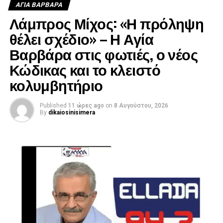
ΑΓΙΑ ΒΑΡΒΑΡΑ
Λάμπρος Μίχος: «Η πρόληψη
θέλει σχέδιο» – Η Αγία
Βαρβάρα στις φωτιές, ο νέος
Κώδικας και το κλειστό
κολυμβητήριο
Published
11 ώρες ago
on
8 Αυγούστου, 2026
By
dikaiosinisimera