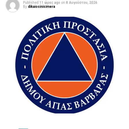
Published
11 ώρες ago
on
8 Αυγούστου, 2026
By
dikaiosinisimera