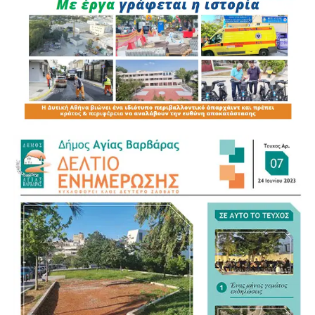
υφιστάμενο σύστημα παραμένει σε μεγάλο βαθμό
δημαρχοκεντρικό.
Για τον νέο Κώδικα της Αυτοδιοίκησης αναγνώρισε ως
σημαντικό βήμα τη συγκέντρωση της διάσπαρτης
νομοθεσίας σε ένα ενιαίο κείμενο, άσκησε όμως κριτική