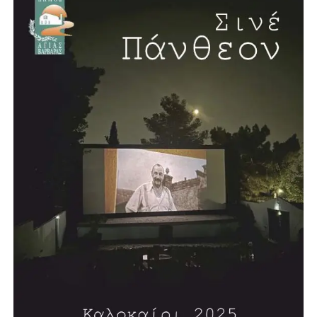
Η συνέντευξη έκλεισε με μία ιδιαίτερα θετική είδηση για
την πόλη. Ο Λάμπρος Μίχος επιβεβαίωσε ότι προχωρά η
δημιουργία νέου κλειστού κολυμβητηρίου στην Αγία
Βαρβάρα, με πισίνα μήκους 25 μέτρων. Το έργο, όπως
ανέφερε, προωθείται σε συνεργασία με την Περιφέρεια και
πρόκειται να κατασκευαστεί σε χώρο χαρακτηρισμένο για
αθλητικές εγκαταστάσεις.
Σύμφωνα με τον σχεδιασμό, η διαδικασία δημοπράτησης