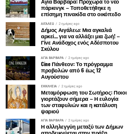
Αγία Βαρβάρα: Προχωρά το νέο
πάρκινγκ – Τοποθετήθηκε η
επίσημη πινακίδα στο οικόπεδο
ΑΙΓΑΛΕΩ
2 ημέρες ago
Δήμος Αιγάλεω: Μια αγκαλιά
αρκεί… για να αλλάξει μια ζωή! –
Γίνε Ανάδοχος ενός Αδέσποτου
Σκύλου
ΑΓΙΑ ΒΑΡΒΑΡΑ
2 ημέρες ago
Cine Πάνθεον: Το πρόγραμμα
προβολών από 6 έως 12
Αυγούστου
ΕΚΚΛΗΣΊΑ
2 ημέρες ago
Μεταμόρφωση του Σωτήρος: Ποιοι
γιορτάζουν σήμερα – Η ευλογία
των σταφυλιών και η κατάλυση
ψαριού
ΑΓΙΑ ΒΑΡΒΑΡΑ
2 ημέρες ago
Η αλληλεγγύη μεταξύ των Δήμων
αποδεικνύεται στην πράξη