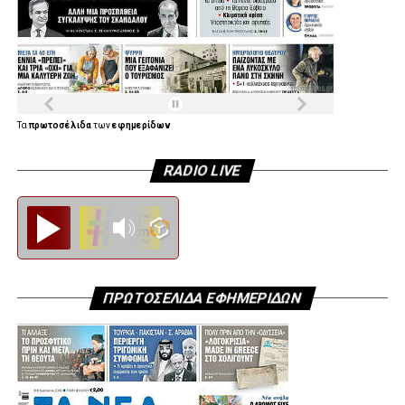
Τα
πρωτοσέλιδα
των
εφημερίδων
RADIO LIVE
Diesi FM
ΠΡΩΤΟΣΕΛΙΔΑ ΕΦΗΜΕΡΙΔΩΝ