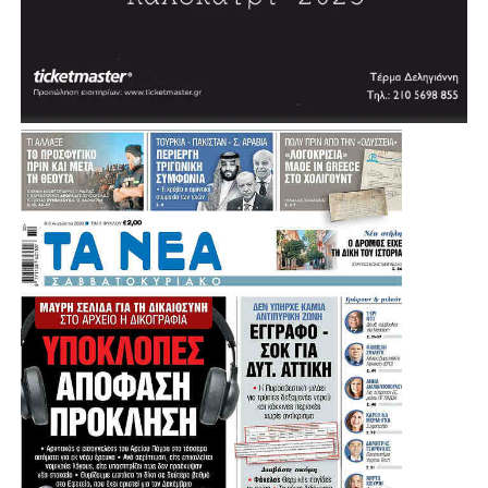
αναμένεται να ξεκινήσει μέσα στη χρονιά, με τον δήμαρχο
να εκφράζει την εκτίμηση ότι σε περίπου δύο χρόνια η
πόλη θα διαθέτει ένα σύγχρονο κλειστό κολυμβητήριο.
«Θέλουμε πολύ να το υποστηρίξουμε αυτό και να
δώσουμε μία διέξοδο», σημείωσε, εξηγώντας ότι σήμερα
πολλοί κάτοικοι και παιδιά της Αγίας Βαρβάρας
αναγκάζονται να χρησιμοποιούν κολυμβητήρια γειτονικών
Δήμων.
Μια παρέμβαση που έρχεται να ενισχύσει ακόμη
περισσότερο τις αθλητικές υποδομές της Αγίας Βαρβάρας
και να δώσει νέες δυνατότητες άθλησης στα παιδιά, στους
συλλόγους και συνολικά στους κατοίκους της πόλης.
Η Συνέντευξη του Δημάρχου Αγίας Βαρβάρας: