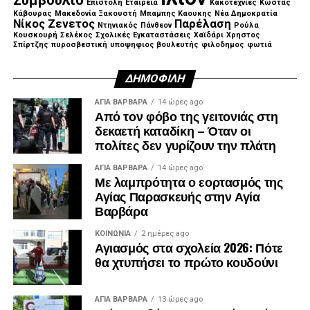
Συμβούλιο
Επιστολή
Εταιρεία
Κακοτεχνίες
Κώστας
Κάβουρας
Μακεδονία Ξακουστή
Μπαμπης Καουκης
Νέα Δημοκρατία
Νίκος Ζενετος
Παρέλαση
Ντηνιακός
Πάνθεον
Ρούλα
Κουσκουρή
Σελέκος
Σχολικές Εγκαταστάσεις
Χαϊδάρι
Χρηστος
Σπίρτζης
πυροσβεστική
υποψηφιος βουλευτής
φιλοδημος
φωτιά
ΔΗΜΟΦΙΛΉ
ΑΓΙΑ ΒΑΡΒΑΡΑ
14 ώρες ago
Από τον φόβο της γειτονιάς στη
δεκαετή καταδίκη – Όταν οι
πολίτες δεν γυρίζουν την πλάτη
ΑΓΙΑ ΒΑΡΒΑΡΑ
14 ώρες ago
Με λαμπρότητα ο εορτασμός της
Αγίας Παρασκευής στην Αγία
Βαρβάρα
ΚΟΙΝΩΝΊΑ
2 ημέρες ago
Αγιασμός στα σχολεία 2026: Πότε
θα χτυπήσει το πρώτο κουδούνι
ΑΓΙΑ ΒΑΡΒΑΡΑ
13 ώρες ago