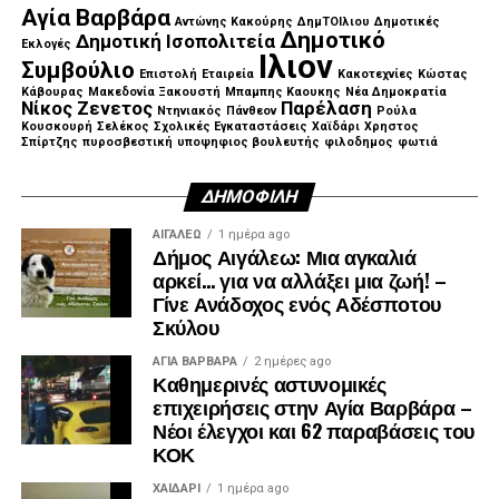
Αγία Βαρβάρα
Αντώνης Κακούρης
ΔημΤΟΙλιου
Δημοτικές
Δημοτικό
Δημοτική Ισοπολιτεία
Εκλογές
Ιλιον
Συμβούλιο
Επιστολή
Εταιρεία
Κακοτεχνίες
Κώστας
Κάβουρας
Μακεδονία Ξακουστή
Μπαμπης Καουκης
Νέα Δημοκρατία
Νίκος Ζενετος
Παρέλαση
Ντηνιακός
Πάνθεον
Ρούλα
Κουσκουρή
Σελέκος
Σχολικές Εγκαταστάσεις
Χαϊδάρι
Χρηστος
Σπίρτζης
πυροσβεστική
υποψηφιος βουλευτής
φιλοδημος
φωτιά
ΔΗΜΟΦΙΛΉ
ΑΙΓΑΛΕΩ
1 ημέρα ago
Δήμος Αιγάλεω: Μια αγκαλιά
αρκεί… για να αλλάξει μια ζωή! –
Γίνε Ανάδοχος ενός Αδέσποτου
Σκύλου
ΑΓΙΑ ΒΑΡΒΑΡΑ
2 ημέρες ago
Καθημερινές αστυνομικές
επιχειρήσεις στην Αγία Βαρβάρα –
Νέοι έλεγχοι και 62 παραβάσεις του
ΚΟΚ
ΧΑΪΔΑΡΙ
1 ημέρα ago