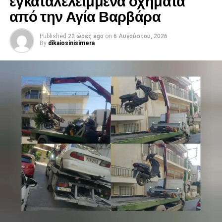
από την Αγία Βαρβάρα
Published
22 ώρες ago
on
6 Αυγούστου, 2026
By
dikaiosinisimera