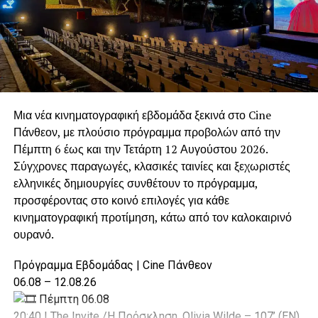
γεγονός που καθιστούσε απαραίτητη την ενίσχυση του
στόλου καθαριότητας.
Η παραχώρηση του οχήματος από τον Δήμο Αγίας
Βαρβάρας συνέβαλε ουσιαστικά στη διατήρηση της
καθαριότητας, στην προστασία του περιβάλλοντος και
στην καλύτερη εξυπηρέτηση των μόνιμων κατοίκων και
Μια νέα κινηματογραφική εβδομάδα ξεκινά στο Cine
των επισκεπτών της περιοχής.
Πάνθεον, με πλούσιο πρόγραμμα προβολών από την
Πέμπτη 6 έως και την Τετάρτη 12 Αυγούστου 2026.
Η συγκεκριμένη απόφαση αποδεικνύει ότι ο Δήμος Αγίας
Σύγχρονες παραγωγές, κλασικές ταινίες και ξεχωριστές
Βαρβάρας δεν περιορίζεται μόνο στο να δέχεται
ελληνικές δημιουργίες συνθέτουν το πρόγραμμα,
υποστήριξη όταν τη χρειάζεται. Παρά τις δικές του
προσφέροντας στο κοινό επιλογές για κάθε
καθημερινές ανάγκες, διαθέτει την οργάνωση, τον
κινηματογραφική προτίμηση, κάτω από τον καλοκαιρινό
εξοπλισμό και, κυρίως, τη βούληση να συνδράμει άλλους
ουρανό.
Δήμους, όταν οι περιστάσεις το απαιτούν.
Πρόγραμμα Εβδομάδας | Cine Πάνθεον
Γιατί η αλληλεγγύη στην Τοπική Αυτοδιοίκηση είναι
06.08 – 12.08.26
αμφίδρομη:
ο Δήμος Αγίας Βαρβάρας γνωρίζει να
Πέμπτη 06.08
δέχεται βοήθεια, αλλά γνωρίζει και να την
20:40 | The Invite /Η Πρόσκληση, Olivia Wilde – 107’ (EN)