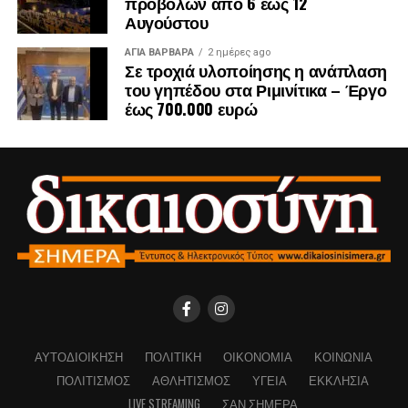
προβολών από 6 έως 12
Αυγούστου
ΑΓΙΑ ΒΑΡΒΑΡΑ
2 ημέρες ago
Σε τροχιά υλοποίησης η ανάπλαση
του γηπέδου στα Ριμινίτικα – Έργο
έως 700.000 ευρώ
ΑΥΤΟΔΙΟΊΚΗΣΗ
ΠΟΛΙΤΙΚΉ
ΟΙΚΟΝΟΜΊΑ
ΚΟΙΝΩΝΊΑ
ΠΟΛΙΤΙΣΜΌΣ
ΑΘΛΗΤΙΣΜΌΣ
ΥΓΕΊΑ
ΕΚΚΛΗΣΊΑ
LIVE STREAMING
ΣΑΝ ΣΉΜΕΡΑ