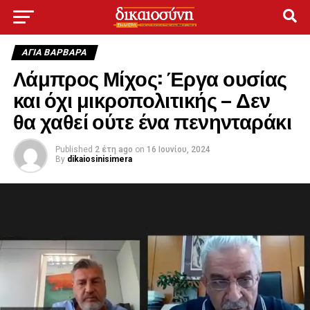
ΑΓΙΑ ΒΑΡΒΑΡΑ
Λάμπρος Μίχος: Έργα ουσίας
και όχι μικροπολιτικής – Δεν
θα χαθεί ούτε ένα πενηνταράκι
Published
2 έτη ago
on
16 Ιουνίου, 2024
By
dikaiosinisimera