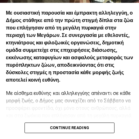
22:40 | La Haine /Το Μίσος, Mathieu Kassovitz – 98’ (GR
SUBS)
Με ουσιαστική παρουσία και έμπρακτη αλληλεγγύη, ο
Προπώληση εισιτηρίων:
more.com
.
Δήμος στάθηκε από την πρώτη στιγμή δίπλα στα ζώα
που επλήγησαν από τη μεγάλη πυρκαγιά στην
.
περιοχή των Μεγάρων. Σε συνεργασία με εθελοντές,
κτηνιάτρους και φιλοζωικές οργανώσεις, δημοτική
ομάδα συμμετείχε στις επιχειρήσεις διάσωσης,
εκκένωσης καταφυγίων και ασφαλούς μεταφοράς των
πυρόπληκτων ζώων, αποδεικνύοντας ότι στις
δύσκολες στιγμές η προστασία κάθε μορφής ζωής
αποτελεί κοινή ευθύνη.
Με αίσθημα ευθύνης και αλληλεγγύης απέναντι σε κάθε
μορφή ζωής, ο Δήμος μας συνεχίζει από το Σάββατο να
προσφέρει φροντίδα, όχι μόνο στους ανθρώπους, αλλά
και στα ζωάκια που επλήγησαν από τη μεγάλη πυρκαγιά
στην περιοχή των Μεγάρων Αττικής, σε συνεργασία με
CONTINUE READING
τους εθελοντές, τους κτηνιάτρους και τις φιλοζωικές
οργανώσεις που δίνουν έναν πραγματικά συγκινητικό