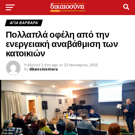
ΑΓΙΑ ΒΑΡΒΑΡΑ
Πολλαπλά οφέλη από την
ενεργειακή αναβάθμιση των
κατοικιών
Published
2 έτη ago
on
23 Ιανουαρίου, 2025
By
dikaiosinisimera