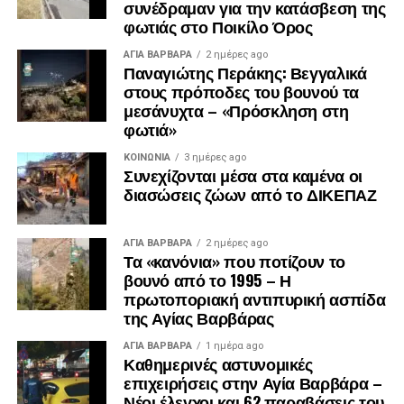
συνέδραμαν για την κατάσβεση της
φωτιάς στο Ποικίλο Όρος
ΑΓΙΑ ΒΑΡΒΑΡΑ
2 ημέρες ago
Παναγιώτης Περάκης: Βεγγαλικά
στους πρόποδες του βουνού τα
μεσάνυχτα – «Πρόσκληση στη
φωτιά»
ΚΟΙΝΩΝΊΑ
3 ημέρες ago
Συνεχίζονται μέσα στα καμένα οι
διασώσεις ζώων από το ΔΙΚΕΠΑΖ
ΑΓΙΑ ΒΑΡΒΑΡΑ
2 ημέρες ago
Τα «κανόνια» που ποτίζουν το
βουνό από το 1995 – Η
πρωτοποριακή αντιπυρική ασπίδα
της Αγίας Βαρβάρας
ΑΓΙΑ ΒΑΡΒΑΡΑ
1 ημέρα ago
Καθημερινές αστυνομικές
επιχειρήσεις στην Αγία Βαρβάρα –
Νέοι έλεγχοι και 62 παραβάσεις του