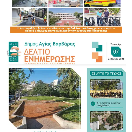
μία φορά, ότι κανένα ζώο δεν είναι μόνο του όταν
υπάρχει αλληλεγγύη, συνεργασία και αγάπη. Ο Δήμος
μας θα συνεχίσει να βρίσκεται δίπλα στους
πυρόπληκτους, ανθρώπους και ζώα, με όλες του τις
δυνάμεις.