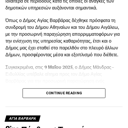
ιδιαίτερα σε περιόδους κατά τις οποίες οι ανάγκες των
δημοτικών υπηρεσιών αυξάνονται σημαντικά.
Όπως ο Δήμος Αγίας Βαρβάρας δέχθηκε πρόσφατα τη
συνδρομή του Δήμου Αθηναίων και του Δήμου Αιγάλεω,
με την προσωρινή παραχώρηση απορριμματοφόρων για
την ενίσχυση της υπηρεσίας καθαριότητας, έτσι και ο
Δήμος μας έχει σταθεί στο παρελθόν στο πλευρό άλλων
Δήμων, προσφέροντας μέσα και εξοπλισμό που διέθετε.
Συγκεκριμένα, στις
9 Μαΐου 2025
, ο Δήμος Μάνδρας–
Ειδυλλίας υπέβαλε αίτημα προς τον Δήμο Αγίας
Βαρβάρας για την προσωρινή παραχώρηση ενός
απορριμματοφόρου οχήματος. Το αίτημα
CONTINUE READING
πρωτοκολλήθηκε στις
12 Μαΐου 2025
, με αριθμό
πρωτοκόλλου
6988
, και αφορούσε την κάλυψη των
αυξημένων αναγκών της
Δημοτικής Ενότητας Βιλίων
κατά τη θερινή περίοδο.
ΑΓΙΑ ΒΑΡΒΑΡΑ
Ο Δήμαρχος Αγίας Βαρβάρας
Λάμπρος Μίχος