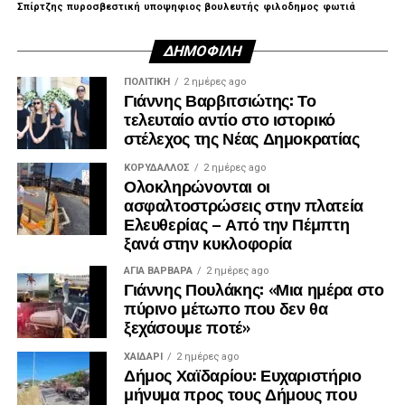
Σπίρτζης
πυροσβεστική
υποψηφιος βουλευτής
φιλοδημος
φωτιά
ΔΗΜΟΦΙΛΉ
ΠΟΛΙΤΙΚΉ
2 ημέρες ago
Γιάννης Βαρβιτσιώτης: Το
τελευταίο αντίο στο ιστορικό
στέλεχος της Νέας Δημοκρατίας
ΚΟΡΥΔΑΛΛΟΣ
2 ημέρες ago
Ολοκληρώνονται οι
ασφαλτοστρώσεις στην πλατεία
Ελευθερίας – Από την Πέμπτη
ξανά στην κυκλοφορία
ΑΓΙΑ ΒΑΡΒΑΡΑ
2 ημέρες ago
Γιάννης Πουλάκης: «Μια ημέρα στο
πύρινο μέτωπο που δεν θα
ξεχάσουμε ποτέ»
ΧΑΪΔΑΡΙ
2 ημέρες ago
Δήμος Χαϊδαρίου: Ευχαριστήριο
μήνυμα προς τους Δήμους που