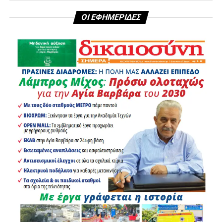
αγώνα.
ΟΙ ΕΦΗΜΕΡΙΔΕΣ
Ομάδα του δήμου μας, με επικεφαλής την αρμόδια
Αντιδήμαρχο για τη διαχείριση των αδέσποτων ζώων
συντροφιάς κα Θεοδώρα-Μαρία Μαρσώνη, μετέβη στην
πυρόπληκτη περιοχή και συμμετείχε στην εκκένωση
καταφυγίων και στη μεταφορά των ζώων σε ασφαλείς
προστατευμένους χώρους. Οι δοκιμασίες για τα
αδέσποτα ζώα είναι συνεχείς και συχνά αδιέξοδες για
αυτό και απαιτείται συνένωση δυνάμεων όλων,
εθελοντών και φορέων του κράτους ώστε να
δημιουργείται ασπίδα προστασίας για όλα τα αδύναμα
πλάσματα.
Θέλουμε να εκφράσουμε τις ευχαριστίες μας σε όλους
όσοι συμμετείχαν και να τους διαβεβαιώσουμε ότι θα
είμαστε αρωγοί σε όποια προσπάθεια γίνεται που
σκοπό έχει την προστασία και την φροντίδα των ζώων.
Οι δύσκολες στιγμές αναδεικνύουν τις πιο όμορφες
πλευρές της κοινωνίας μας. Ας αποδείξουμε, για ακόμη