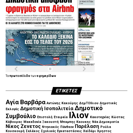
.
.
.
.
.
.
Τα
πρωτοσέλιδα
των
εφημερίδων
ΕΤΙΚΈΤΕΣ
Αγία Βαρβάρα
Αντώνης Κακούρης
ΔημΤΟΙλιου
Δημοτικές
Δημοτικό
Δημοτική Ισοπολιτεία
Εκλογές
Ιλιον
Συμβούλιο
Επιστολή
Εταιρεία
Κακοτεχνίες
Κώστας
Κάβουρας
Μακεδονία Ξακουστή
Μπαμπης Καουκης
Νέα Δημοκρατία
Νίκος Ζενετος
Παρέλαση
Ντηνιακός
Πάνθεον
Ρούλα
Κουσκουρή
Σελέκος
Σχολικές Εγκαταστάσεις
Χαϊδάρι
Χρηστος