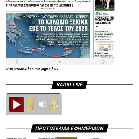
Λίγο μετά τις 11:30 στη Μητρόπολη έφτασε ο πρώην
υπουργός και πρώην πρόεδρος του ΠΑΣΟΚ, Ευάγγελος
Βενιζέλος, ο δήμαρχος Αθηναίων, Χάρης Δούκας αλλά και
ο πρώην πρόεδρος της Δημοκρατίας Προκόπης
Παυλόπουλος.
Τα
πρωτοσέλιδα
των
εφημερίδων
RADIO LIVE
Diesi FM
ΠΡΩΤΟΣΕΛΙΔΑ ΕΦΗΜΕΡΙΔΩΝ