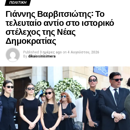
ΠΟΛΙΤΙΚΉ
Γιάννης Βαρβιτσιώτης: Το
τελευταίο αντίο στο ιστορικό
στέλεχος της Νέας
Δημοκρατίας
Published
3 ημέρες ago
on
4 Αυγούστου, 2026
By
dikaiosinisimera