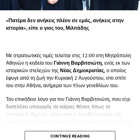
«Πατέρα δεν ανήκεις πλέον σε εμάς, ανήκεις στην
ιστορία», είπε ο γιος του, Μιλιτάδης
Με στρατιωτικές τιμές τελείται στις 12:00 στη Μητρόπολη
Αθηνών η κηδεία του
Γιάννη Βαρβιτσιώτη
, ενός εκ των
ιστορικών στελεχών της
Νέας Δημοκρατίας
, ο οποίος
έφυγε από τη ζωή την Κυριακή 2 Αυγούστου, στο σπίτι
του στην Αθήνα, ανήμερα των 93ων γενεθλίων του.
Τον επικήδειο λόγο για τον Γιάννη Βαρβιτσιώτη, που είχε
διατελέσει υπουργός σε καίριες θέσεις όπως το
υπουργείο Άμυνας, εκφώνησε ο πρωθυπουργός και
πρόεδρος της Νέας Δημοκρατίας, Κυριάκος Μητσοτάκης.
Λίγο πριν τη μία το μεσημέρι, ολοκληρώθηκε η εξόδιος
CONTINUE READING