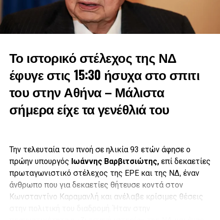
και ήταν παρών σε όποια μάχη και αν χρειάστηκε να
δώσει. Με ξεχωριστή την αναθεώρηση του Συντάγματος
του 1961», είπε και μοιράστηκε και προσωπικές ιστορίες
με τον πολιτικό που έφυγε από τη ζωή.
Το ιστορικό στέλεχος της ΝΔ
έφυγε στις 15:30 ήσυχα στο σπιτι
του στην Αθήνα – Μάλιστα
σήμερα είχε τα γενέθλιά του
Την τελευταία του πνοή σε ηλικία 93 ετών άφησε ο
πρώην υπουργός
Ιωάννης Βαρβιτσιώτης,
επί δεκαετίες
πρωταγωνιστικό στέλεχος της ΕΡΕ και της ΝΔ, έναν
άνθρωπο που για δεκαετίες θήτευσε κοντά στον
Κωνσταντίνο Καραμανλή και ανέλαβε κρίσιμες θέσεις
στην πολιτική του διαδρομή. Ήταν στην