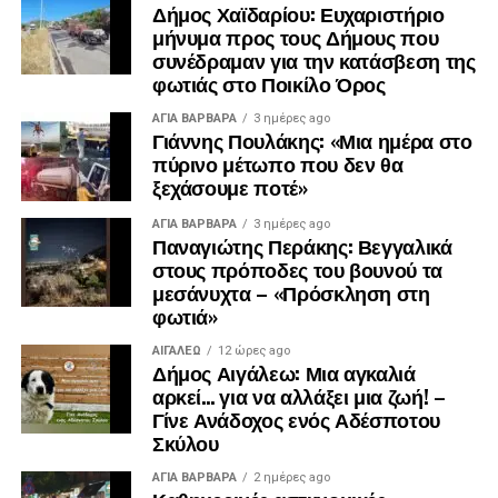
Δήμος Χαϊδαρίου: Ευχαριστήριο
μήνυμα προς τους Δήμους που
Λίγα λεπτά αργότερα, έφτασε και ο πρώην
συνέδραμαν για την κατάσβεση της
πρωθυπουργός, Αντώνης Σαμαράς, ο οποίος αφού
φωτιάς στο Ποικίλο Όρος
συλλυπήθηκε την οικογένεια, αποχώρησε.
ΑΓΙΑ ΒΑΡΒΑΡΑ
3 ημέρες ago
Γιάννης Πουλάκης: «Μια ημέρα στο
πύρινο μέτωπο που δεν θα
ξεχάσουμε ποτέ»
ΑΓΙΑ ΒΑΡΒΑΡΑ
3 ημέρες ago
Παναγιώτης Περάκης: Βεγγαλικά
στους πρόποδες του βουνού τα
μεσάνυχτα – «Πρόσκληση στη
φωτιά»
ΑΙΓΑΛΕΩ
12 ώρες ago
Δήμος Αιγάλεω: Μια αγκαλιά
αρκεί… για να αλλάξει μια ζωή! –
Γίνε Ανάδοχος ενός Αδέσποτου
Σκύλου
ΑΓΙΑ ΒΑΡΒΑΡΑ
2 ημέρες ago