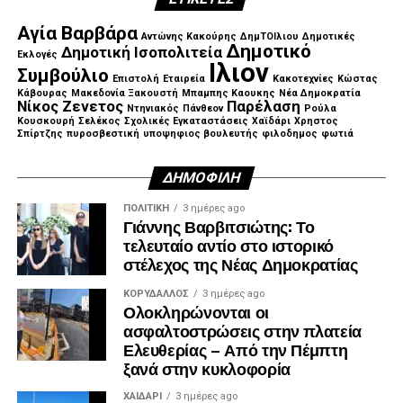
Αγία Βαρβάρα
Αντώνης Κακούρης
ΔημΤΟΙλιου
Δημοτικές
Δημοτικό
Δημοτική Ισοπολιτεία
Εκλογές
Ιλιον
Συμβούλιο
Επιστολή
Εταιρεία
Κακοτεχνίες
Κώστας
Κάβουρας
Μακεδονία Ξακουστή
Μπαμπης Καουκης
Νέα Δημοκρατία
Νίκος Ζενετος
Παρέλαση
Ντηνιακός
Πάνθεον
Ρούλα
Κουσκουρή
Σελέκος
Σχολικές Εγκαταστάσεις
Χαϊδάρι
Χρηστος
Σπίρτζης
πυροσβεστική
υποψηφιος βουλευτής
φιλοδημος
φωτιά
ΔΗΜΟΦΙΛΉ
ΠΟΛΙΤΙΚΉ
3 ημέρες ago
Γιάννης Βαρβιτσιώτης: Το
τελευταίο αντίο στο ιστορικό
στέλεχος της Νέας Δημοκρατίας
ΚΟΡΥΔΑΛΛΟΣ
3 ημέρες ago
Ολοκληρώνονται οι
ασφαλτοστρώσεις στην πλατεία
Ελευθερίας – Από την Πέμπτη
ξανά στην κυκλοφορία
ΧΑΪΔΑΡΙ
3 ημέρες ago