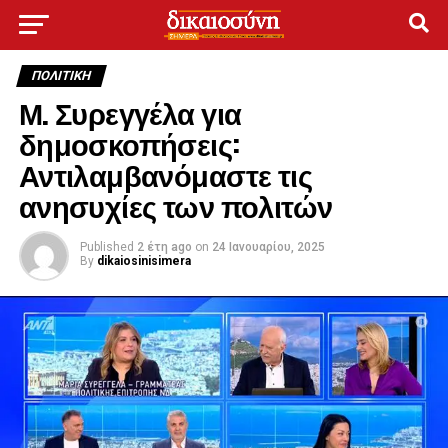
ΠΟΛΙΤΙΚΉ
Μ. Συρεγγέλα για
δημοσκοπήσεις:
Αντιλαμβανόμαστε τις
ανησυχίες των πολιτών
Published
2 έτη ago
on
24 Ιανουαρίου, 2025
By
dikaiosinisimera