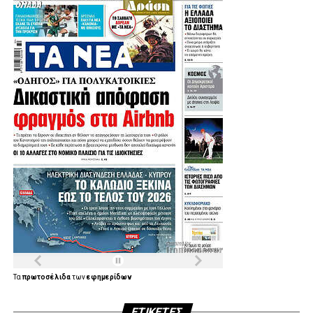
Τα
πρωτοσέλιδα
των
εφημερίδων
ΕΤΙΚΈΤΕΣ