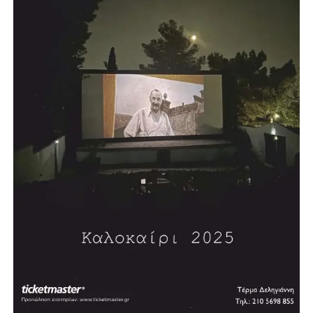
ανέφερε, προωθείται σε συνεργασία με την Περιφέρεια και
πρόκειται να κατασκευαστεί σε χώρο χαρακτηρισμένο για
αθλητικές εγκαταστάσεις.
Σύμφωνα με τον σχεδιασμό, η διαδικασία δημοπράτησης
αναμένεται να ξεκινήσει μέσα στη χρονιά, με τον δήμαρχο
να εκφράζει την εκτίμηση ότι σε περίπου δύο χρόνια η
πόλη θα διαθέτει ένα σύγχρονο κλειστό κολυμβητήριο.
«Θέλουμε πολύ να το υποστηρίξουμε αυτό και να