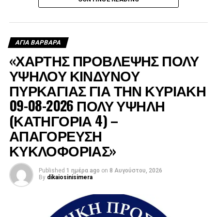
περιοχές, η οποία αρχικά χρησιμοποιήθηκε για τον
ανεφοδιασμό των δεξαμενών από τις οποίες έπαιρναν
νερό τα ελικόπτερα, ενώ μετά τη δύση του ήλιου συνέχισε
να τροφοδοτεί με νερό τα πυροσβεστικά οχήματα.
ΑΓΙΑ ΒΑΡΒΑΡΑ
«ΧΑΡΤΗΣ ΠΡΟΒΛΕΨΗΣ ΠΟΛΥ
ΥΨΗΛΟΥ ΚΙΝΔΥΝΟΥ
ΠΥΡΚΑΓΙΑΣ ΓΙΑ ΤΗΝ ΚΥΡΙΑΚΗ
09-08-2026 ΠΟΛΥ ΥΨΗΛΗ
(ΚΑΤΗΓΟΡΙΑ 4) –
ΑΠΑΓΟΡΕΥΣΗ
ΚΥΚΛΟΦΟΡΙΑΣ»
Published
1 ημέρα ago
on
8 Αυγούστου, 2026
By
dikaiosinisimera