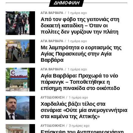
ΔΗΜΟΦΙΛΉ
ΑΓΙΑ ΒΑΡΒΑΡΑ
1 ημέρα ago
Από τον φόβο της γειτονιάς στη
δεκαετή καταδίκη – Όταν οι
πολίτες δεν γυρίζουν την πλάτη
ΑΓΙΑ ΒΑΡΒΑΡΑ
1 ημέρα ago
Με λαμπρότητα ο εορτασμός της
Αγίας Παρασκευής στην Αγία
Βαρβάρα
ΑΓΙΑ ΒΑΡΒΑΡΑ
1 ημέρα ago
Αγία Βαρβάρα: Προχωρά το νέο
πάρκινγκ – Τοποθετήθηκε η
επίσημη πινακίδα στο οικόπεδο
ΑΥΤΟΔΙΟΊΚΗΣΗ
1 ημέρα ago
Χαρδαλιάς βάζει τέλος στα
σενάρια: «Ούτε μία ανεμογεννήτρια
στα καμένα της Αττικής»
ΑΥΤΟΔΙΟΊΚΗΣΗ
3 ημέρες ago
Επίσκεψη του Αντιπεριφερειάρχη