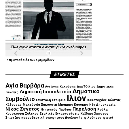
.
.
.
Τα
πρωτοσέλιδα
των
εφημερίδων
ΕΤΙΚΈΤΕΣ
.
Αγία Βαρβάρα
Αντώνης Κακούρης
ΔημΤΟΙλιου
Δημοτικές
Δημοτικό
Δημοτική Ισοπολιτεία
Εκλογές
Ιλιον
Συμβούλιο
Επιστολή
Εταιρεία
Κακοτεχνίες
Κώστας
Κάβουρας
Μακεδονία Ξακουστή
Μπαμπης Καουκης
Νέα Δημοκρατία
Νίκος Ζενετος
Παρέλαση
Ντηνιακός
Πάνθεον
Ρούλα
Κουσκουρή
Σελέκος
Σχολικές Εγκαταστάσεις
Χαϊδάρι
Χρηστος
Σπίρτζης
πυροσβεστική
υποψηφιος βουλευτής
φιλοδημος
φωτιά