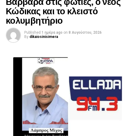
Βαρβάρα στις φωτιές, ο νέος
Κώδικας και το κλειστό
κολυμβητήριο
Published
1 ημέρα ago
on
8 Αυγούστου, 2026
By
dikaiosinisimera