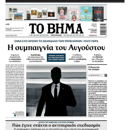
δώσουμε μία διέξοδο», σημείωσε, εξηγώντας ότι σήμερα
πολλοί κάτοικοι και παιδιά της Αγίας Βαρβάρας
αναγκάζονται να χρησιμοποιούν κολυμβητήρια γειτονικών
Δήμων.
Μια παρέμβαση που έρχεται να ενισχύσει ακόμη
περισσότερο τις αθλητικές υποδομές της Αγίας Βαρβάρας
και να δώσει νέες δυνατότητες άθλησης στα παιδιά, στους
συλλόγους και συνολικά στους κατοίκους της πόλης.
Η Συνέντευξη του Δημάρχου Αγίας Βαρβάρας: