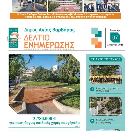
Για τον νέο Κώδικα της Αυτοδιοίκησης αναγνώρισε ως
σημαντικό βήμα τη συγκέντρωση της διάσπαρτης
νομοθεσίας σε ένα ενιαίο κείμενο, άσκησε όμως κριτική
στον τρόπο με τον οποίο διαμορφώνεται. «Η
Αυτοδιοίκηση ξέρει τι Αυτοδιοίκηση θέλει», σημείωσε,
υποστηρίζοντας ότι οι Δήμοι θα έπρεπε να έχουν πολύ
πιο καθοριστικό ρόλο στη διαμόρφωση του νέου
πλαισίου.