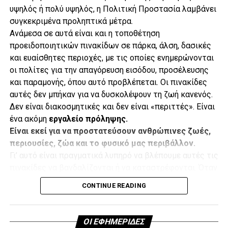
υψηλός ή πολύ υψηλός, η Πολιτική Προστασία λαμβάνει
συγκεκριμένα προληπτικά μέτρα.
.
Ανάμεσα σε αυτά είναι και η τοποθέτηση
προειδοποιητικών πινακίδων σε πάρκα, άλση, δασικές
και ευαίσθητες περιοχές, με τις οποίες ενημερώνονται
οι πολίτες για την απαγόρευση εισόδου, προσέλευσης
.
και παραμονής, όπου αυτό προβλέπεται. Οι πινακίδες
αυτές δεν μπήκαν για να δυσκολέψουν τη ζωή κανενός.
Δεν είναι διακοσμητικές και δεν είναι «περιττές». Είναι
ένα ακόμη
εργαλείο πρόληψης.
.
Είναι εκεί για να προστατεύσουν ανθρώπινες ζωές,
Κάθε υδροβόλο έχει εμβέλεια περίπου 73 μέτρων, ενώ η
περιουσίες, ζώα και το φυσικό μας περιβάλλον.
γεώτρηση φτάνει σε βάθος 113 μέτρων. Παράλληλα, ο
Γι’ αυτό είναι πραγματικά λυπηρό να βλέπουμε αυτές τις
Δήμος έχει δημιουργήσει ζώνες πυρασφάλειας και
.
πινακίδες να βανδαλίζονται ή να καταστρέφονται. Όταν
διαθέτει πρόσθετα οχήματα και εναλλακτικά μέσα
καταστρέφουμε μια προειδοποίηση κινδύνου, στην
υποστήριξης και πυρόσβεσης.
CONTINUE READING
ουσία αφαιρούμε ένα μικρό αλλά σημαντικό κομμάτι
από την αλυσίδα προστασίας.
«Έπρεπε να το κάνουμε και το κάναμε. Αν θα χρειαστεί να
Και ας είναι ξεκάθαρο
: ο βανδαλισμός και η
χρησιμοποιηθούν όλα αυτά είναι άλλη υπόθεση. Αλλά
ΟΙ ΕΦΗΜΕΡΙΔΕΣ