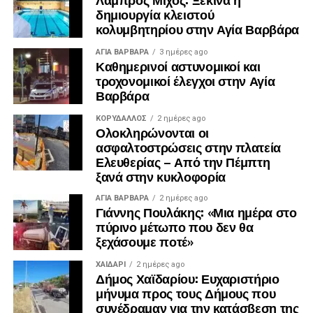
δημιουργία κλειστού
κολυμβητηρίου στην Αγία Βαρβάρα
ΑΓΙΑ ΒΑΡΒΑΡΑ
3 ημέρες ago
Καθημερινοί αστυνομικοί και
τροχονομικοί έλεγχοι στην Αγία
Βαρβάρα
ΚΟΡΥΔΑΛΛΟΣ
2 ημέρες ago
Ολοκληρώνονται οι
ασφαλτοστρώσεις στην πλατεία
Ελευθερίας – Από την Πέμπτη
ξανά στην κυκλοφορία
ΑΓΙΑ ΒΑΡΒΑΡΑ
2 ημέρες ago
Γιάννης Πουλάκης: «Μια ημέρα στο
πύρινο μέτωπο που δεν θα
ξεχάσουμε ποτέ»
ΧΑΪΔΑΡΙ
2 ημέρες ago
Δήμος Χαϊδαρίου: Ευχαριστήριο
μήνυμα προς τους Δήμους που
συνέδραμαν για την κατάσβεση της