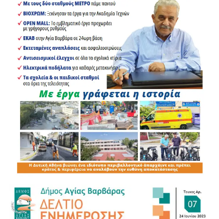
Αναλυτικά καταγράφηκαν:
19 παραβάσεις για μη χρήση κράνους
6 παραβάσεις για μη χρήση ζώνης ασφαλείας
5 περιπτώσεις στέρησης άδειας οδήγησης
4 παραβάσεις για χρήση κινητού τηλεφώνου
κατά την οδήγηση
1 παράβαση σχετική με ΚΤΕΟ
1 παραβίαση απαγορευτικής πινακίδας
1 παράβαση για επίδειξη οδηγικής ικανότητας
25 λοιπές παραβάσεις του ΚΟΚ
Η καθημερινή παρουσία των αστυνομικών δυνάμεων,
ιδιαίτερα γύρω από το Μετρό, τους κεντρικούς δρόμους
και τα σχολικά συγκροτήματα, ενισχύει την πρόληψη και
την αποτροπή παραβατικών συμπεριφορών.