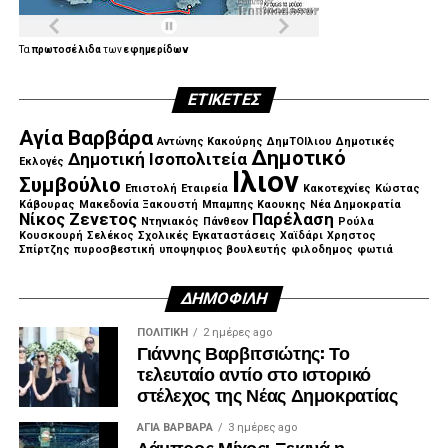
Τα
πρωτοσέλιδα
των
εφημερίδων
ΕΤΙΚΈΤΕΣ
Αγία Βαρβάρα
Αντώνης Κακούρης
ΔημΤΟΙλιου
Δημοτικές
Δημοτικό
Δημοτική Ισοπολιτεία
Εκλογές
Ιλιον
Συμβούλιο
Επιστολή
Εταιρεία
Κακοτεχνίες
Κώστας
Κάβουρας
Μακεδονία Ξακουστή
Μπαμπης Καουκης
Νέα Δημοκρατία
Νίκος Ζενετος
Παρέλαση
Ντηνιακός
Πάνθεον
Ρούλα
Κουσκουρή
Σελέκος
Σχολικές Εγκαταστάσεις
Χαϊδάρι
Χρηστος
Σπίρτζης
πυροσβεστική
υποψηφιος βουλευτής
φιλοδημος
φωτιά
ΔΗΜΟΦΙΛΉ
ΠΟΛΙΤΙΚΉ
2 ημέρες ago
Γιάννης Βαρβιτσιώτης: Το
τελευταίο αντίο στο ιστορικό
στέλεχος της Νέας Δημοκρατίας
ΑΓΙΑ ΒΑΡΒΑΡΑ
3 ημέρες ago
Λάμπρος Μίχος: Ξεκινά η