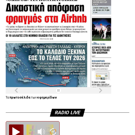
Τα
πρωτοσέλιδα
των
εφημερίδων
RADIO LIVE
Diesi FM