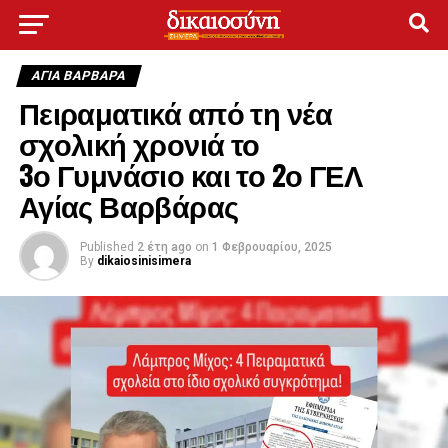
ΑΓΙΑ ΒΑΡΒΑΡΑ
Πειραματικά από τη νέα
σχολική χρονιά το
3ο Γυμνάσιο και το 2ο ΓΕΛ
Αγίας Βαρβάρας
Published
2 έτη ago
on
1 Φεβρουαρίου, 2025
By
dikaiosinisimera