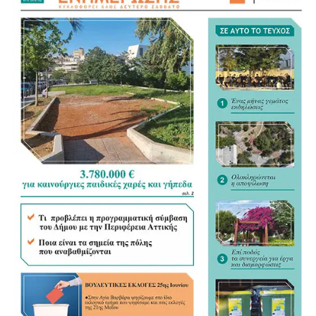
Οι συστηματικοί έλεγχοι συμβάλλουν ουσιαστικά στην
προστασία των κατοίκων, των πεζών και των οδηγών,
ενώ στέλνουν σαφές μήνυμα ότι επικίνδυνες και
παραβατικές συμπεριφορές δεν θα μένουν ανεξέλεγκτες.
Η Αγία Βαρβάρα αποκτά καθημερινά ισχυρότερη
αστυνομική παρουσία και ένα ενισχυμένο πλέγμα
ασφάλειας για όλους τους πολίτες.
.
.