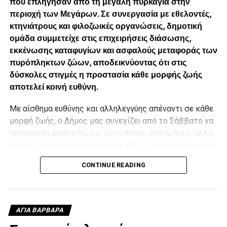
που επλήγησαν από τη μεγάλη πυρκαγιά στην
περιοχή των Μεγάρων. Σε συνεργασία με εθελοντές,
κτηνιάτρους και φιλοζωικές οργανώσεις, δημοτική
ομάδα συμμετείχε στις επιχειρήσεις διάσωσης,
εκκένωσης καταφυγίων και ασφαλούς μεταφοράς των
πυρόπληκτων ζώων, αποδεικνύοντας ότι στις
δύσκολες στιγμές η προστασία κάθε μορφής ζωής
αποτελεί κοινή ευθύνη.
Με αίσθημα ευθύνης και αλληλεγγύης απέναντι σε κάθε
μορφή ζωής, ο Δήμος μας συνεχίζει από το Σάββατο να
προσφέρει φροντίδα, όχι μόνο στους ανθρώπους, αλλά
και στα ζωάκια που επλήγησαν από τη μεγάλη πυρκαγιά
στην περιοχή των Μεγάρων Αττικής, σε συνεργασία με
CONTINUE READING
τους εθελοντές, τους κτηνιάτρους και τις φιλοζωικές
οργανώσεις που δίνουν έναν πραγματικά συγκινητικό
αγώνα.
Ομάδα του δήμου μας, με επικεφαλής την αρμόδια
ΑΓΙΑ ΒΑΡΒΑΡΑ
Αντιδήμαρχο για τη διαχείριση των αδέσποτων ζώων