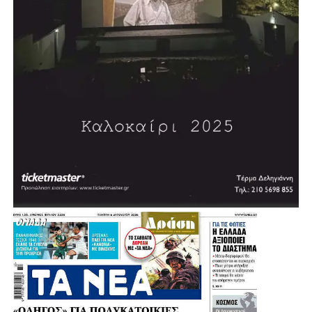
.
.
.