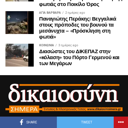
φωτιάς στο Ποικίλο Όρος
ΑΓΙΑ ΒΑΡΒΑΡΑ
2 ημέρες ago
Παναγιώτης Περάκης: Βεγγαλικά
στους πρόποδες του βουνού τα
μεσάνυχτα – «Πρόσκληση στη
φωτιά»
ΚΟΙΝΩΝΊΑ
3 ημέρες ago
Διασώστες του ΔΙΚΕΠΑΖ στην
«κόλαση» του Πόρτο Γερμενού και
των Μεγάρων
SHARE
TWEET