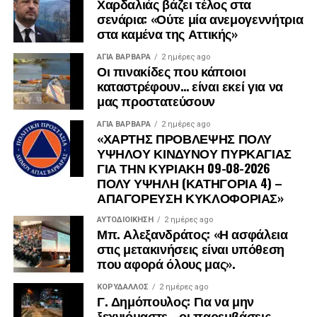
Χαρδαλιάς βάζει τέλος στα
σενάρια: «Ούτε μία ανεμογεννήτρια
στα καμένα της Αττικής»
ΑΓΙΑ ΒΑΡΒΑΡΑ
2 ημέρες ago
Οι πινακίδες που κάποιοι
καταστρέφουν… είναι εκεί για να
μας προστατεύσουν
ΑΓΙΑ ΒΑΡΒΑΡΑ
2 ημέρες ago
«ΧΑΡΤΗΣ ΠΡΟΒΛΕΨΗΣ ΠΟΛΥ
ΥΨΗΛΟΥ ΚΙΝΔΥΝΟΥ ΠΥΡΚΑΓΙΑΣ
ΓΙΑ ΤΗΝ ΚΥΡΙΑΚΗ 09-08-2026
ΠΟΛΥ ΥΨΗΛΗ (ΚΑΤΗΓΟΡΙΑ 4) –
ΑΠΑΓΟΡΕΥΣΗ ΚΥΚΛΟΦΟΡΙΑΣ»
ΑΥΤΟΔΙΟΊΚΗΣΗ
2 ημέρες ago
Μπ. Αλεξανδράτος: «Η ασφάλεια
στις μετακινήσεις είναι υπόθεση
που αφορά όλους μας».
ΚΟΡΥΔΑΛΛΟΣ
2 ημέρες ago
Γ. Δημόπουλος: Για να μην
ξεχνιόμαστε… οι παρεμβάσεις