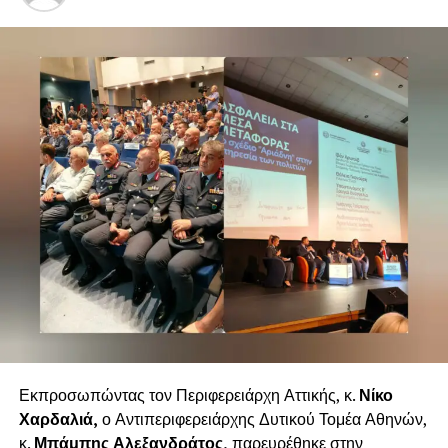
Το μήνυμα που στέλνει η Περιφέρεια Αττικής είναι
ξεκάθαρο: τα καμένα πρέπει να προστατευθούν και να
αποκατασταθούν.
Η επόμενη ημέρα δεν μπορεί παρά να έχει ως βασικό
στόχο την προστασία του φυσικού πλούτου της Αττικής
και την αναγέννηση των περιοχών που δοκιμάστηκαν από
τις φλόγες.
Εκπροσωπώντας τον Περιφερειάρχη Αττικής, κ.
Νίκο
Χαρδαλιά,
ο Αντιπεριφερειάρχης Δυτικού Τομέα Αθηνών,
κ.
Μπάμπης Αλεξανδράτος,
παρευρέθηκε στην