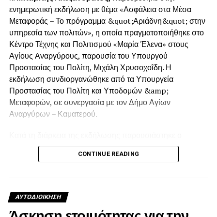
.
ενημερωτική εκδήλωση με θέμα «Ασφάλεια στα Μέσα
Μεταφοράς – Το πρόγραμμα &quot;Αριάδνη&quot; στην
υπηρεσία των πολιτών», η οποία πραγματοποιήθηκε στο
Κέντρο Τέχνης και Πολιτισμού «Μαρία Έλενα» στους
.
Αγίους Αναργύρους, παρουσία του Υπουργού
Προστασίας του Πολίτη, Μιχάλη Χρυσοχοΐδη. Η
εκδήλωση συνδιοργανώθηκε από τα Υπουργεία
Προστασίας του Πολίτη και Υποδομών &amp;
.
Μεταφορών, σε συνεργασία με τον Δήμο Αγίων
Αναργύρων – Καματερού.
.
Κατά τη διάρκεια της εκδήλωσης παρουσιάστηκε ο
απολογισμός του προγράμματος «Αριάδνη», καθώς και οι
CONTINUE READING
δράσεις που υλοποιούνται για την ενίσχυση της
ασφάλειας στα μέσα μαζικής μεταφοράς. Παράλληλα,
αναπτύχθηκε ο σχεδιασμός των επόμενων
πρωτοβουλιών, με στόχο την πρόληψη της
ΑΥΤΟΔΙΟΊΚΗΣΗ
παραβατικότητας, την αποτελεσματικότερη προστασία
Άσκηση ετοιμότητας για την
των επιβατών και την ενίσχυση του αισθήματος