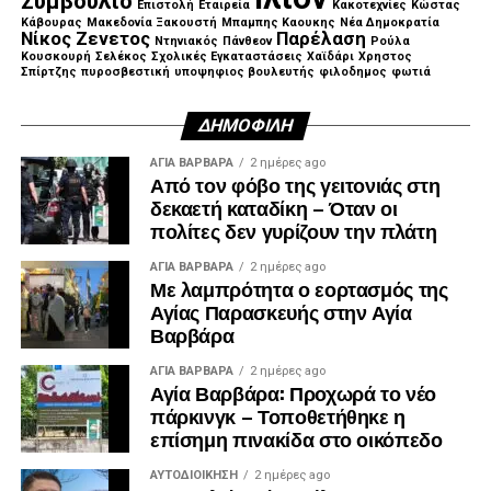
Συμβούλιο
Επιστολή
Εταιρεία
Κακοτεχνίες
Κώστας
Κάβουρας
Μακεδονία Ξακουστή
Μπαμπης Καουκης
Νέα Δημοκρατία
Νίκος Ζενετος
Παρέλαση
Ντηνιακός
Πάνθεον
Ρούλα
Κουσκουρή
Σελέκος
Σχολικές Εγκαταστάσεις
Χαϊδάρι
Χρηστος
Σπίρτζης
πυροσβεστική
υποψηφιος βουλευτής
φιλοδημος
φωτιά
ΔΗΜΟΦΙΛΉ
ΑΓΙΑ ΒΑΡΒΑΡΑ
2 ημέρες ago
Από τον φόβο της γειτονιάς στη
δεκαετή καταδίκη – Όταν οι
πολίτες δεν γυρίζουν την πλάτη
ΑΓΙΑ ΒΑΡΒΑΡΑ
2 ημέρες ago
Με λαμπρότητα ο εορτασμός της
Αγίας Παρασκευής στην Αγία
Βαρβάρα
ΑΓΙΑ ΒΑΡΒΑΡΑ
2 ημέρες ago
Αγία Βαρβάρα: Προχωρά το νέο
πάρκινγκ – Τοποθετήθηκε η
επίσημη πινακίδα στο οικόπεδο
ΑΥΤΟΔΙΟΊΚΗΣΗ
2 ημέρες ago