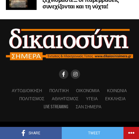
συνεχίζονται και τη νύχτα!
ΑΥΤΟΔΙΟΊΚΗΣΗ
ΠΟΛΙΤΙΚΉ
ΟΙΚΟΝΟΜΊΑ
ΚΟΙΝΩΝΊΑ
ΠΟΛΙΤΙΣΜΌΣ
ΑΘΛΗΤΙΣΜΌΣ
ΥΓΕΊΑ
ΕΚΚΛΗΣΊΑ
LIVE STREAMING
ΣΑΝ ΣΉΜΕΡΑ
Copyright © Dikaiosinisimera.gr 2026
SHARE
TWEET