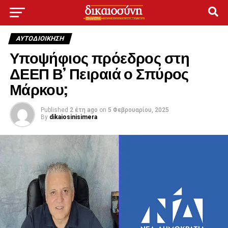
ΑΥΤΟΔΙΟΊΚΗΣΗ
Υποψήφιος πρόεδρος στη
ΔΕΕΠ Β’ Πειραιά ο Σπύρος
Μάρκου;
Published
2 έτη ago
on
5 Φεβρουαρίου, 2025
By
dikaiosinisimera