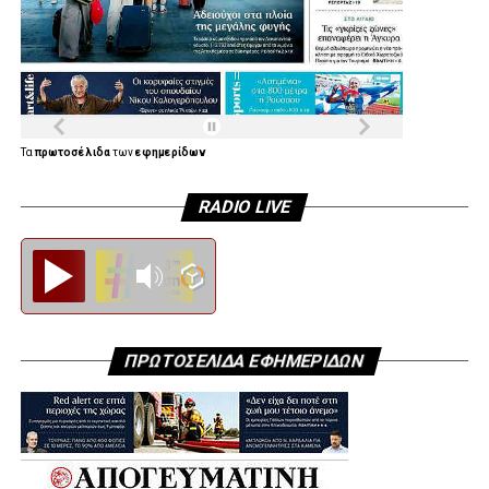
.
.
.
Τα
πρωτοσέλιδα
των
εφημερίδων
.
RADIO LIVE
Diesi FM
.
ΠΡΩΤΟΣΕΛΙΔΑ ΕΦΗΜΕΡΙΔΩΝ
.