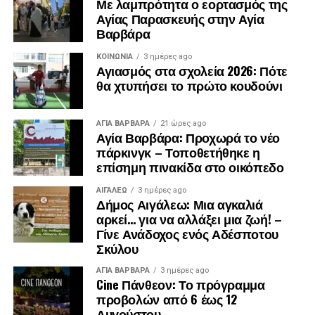
Με λαμπρότητα ο εορτασμός της
Αγίας Παρασκευής στην Αγία
Βαρβάρα
ΚΟΙΝΩΝΊΑ
3 ημέρες ago
Αγιασμός στα σχολεία 2026: Πότε
θα χτυπήσει το πρώτο κουδούνι
ΑΓΙΑ ΒΑΡΒΑΡΑ
21 ώρες ago
Αγία Βαρβάρα: Προχωρά το νέο
πάρκινγκ – Τοποθετήθηκε η
επίσημη πινακίδα στο οικόπεδο
ΑΙΓΑΛΕΩ
3 ημέρες ago
Δήμος Αιγάλεω: Μια αγκαλιά
αρκεί… για να αλλάξει μια ζωή! –
Γίνε Ανάδοχος ενός Αδέσποτου
Σκύλου
ΑΓΙΑ ΒΑΡΒΑΡΑ
3 ημέρες ago
Cine Πάνθεον: Το πρόγραμμα
προβολών από 6 έως 12
Αυγούστου