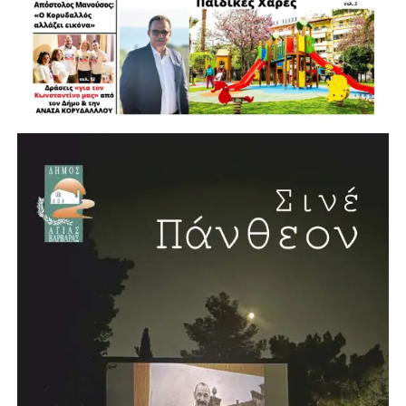
Αυτοδιοίκηση είναι ο θεσμός που επηρεάζει ουσιαστικά
ολόκληρη τη ζωή του πολίτη, «από τη στιγμή που
γεννιέται, μεγαλώνει, μορφώνεται και εργάζεται»,
διαμορφώνοντας τελικά αυτό που ονομάζουμε ποιότητα
ζωής.
Νέο κλειστό κολυμβητήριο στην Αγία Βαρβάρα
Η συνέντευξη έκλεισε με μία ιδιαίτερα θετική είδηση για
την πόλη. Ο Λάμπρος Μίχος επιβεβαίωσε ότι προχωρά η
δημιουργία νέου κλειστού κολυμβητηρίου στην Αγία
Βαρβάρα, με πισίνα μήκους 25 μέτρων. Το έργο, όπως
ανέφερε, προωθείται σε συνεργασία με την Περιφέρεια και
πρόκειται να κατασκευαστεί σε χώρο χαρακτηρισμένο για
αθλητικές εγκαταστάσεις.