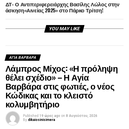
ΔΤ- Ο Αντιπεριφερειάρχης Βασίλης Λώλος στην
άσκηση«Αινείας 2025» στο Πάρκο Τρίτση!
YOU MAY LIKE
ΑΓΙΑ ΒΑΡΒΑΡΑ
Λάμπρος Μίχος: «Η πρόληψη
θέλει σχέδιο» – Η Αγία
Βαρβάρα στις φωτιές, ο νέος
Κώδικας και το κλειστό
κολυμβητήριο
Published
19 ώρες ago
on
8 Αυγούστου, 2026
By
dikaiosinisimera