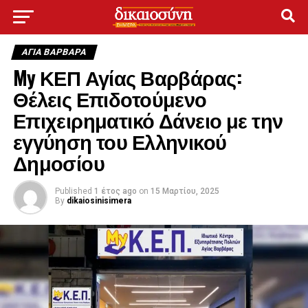
ΑΓΙΑ ΒΑΡΒΑΡΑ
My ΚΕΠ Αγίας Βαρβάρας:
Θέλεις Επιδοτούμενο
Επιχειρηματικό Δάνειο με την
εγγύηση του Ελληνικού
Δημοσίου
Published
1 έτος ago
on
15 Μαρτίου, 2025
By
dikaiosinisimera