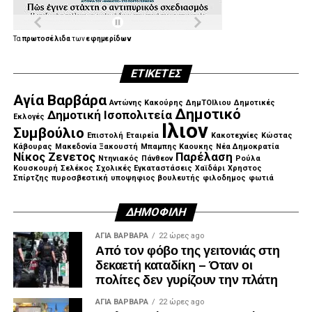
.
Τα
πρωτοσέλιδα
των
εφημερίδων
ΕΤΙΚΈΤΕΣ
.
Αγία Βαρβάρα
Αντώνης Κακούρης
ΔημΤΟΙλιου
Δημοτικές
Δημοτικό
Δημοτική Ισοπολιτεία
Εκλογές
Ιλιον
Συμβούλιο
Επιστολή
Εταιρεία
Κακοτεχνίες
Κώστας
Κάβουρας
Μακεδονία Ξακουστή
Μπαμπης Καουκης
Νέα Δημοκρατία
Νίκος Ζενετος
Παρέλαση
Ντηνιακός
Πάνθεον
Ρούλα
Κουσκουρή
Σελέκος
Σχολικές Εγκαταστάσεις
Χαϊδάρι
Χρηστος
Σπίρτζης
πυροσβεστική
υποψηφιος βουλευτής
φιλοδημος
φωτιά
ΔΗΜΟΦΙΛΉ
ΑΓΙΑ ΒΑΡΒΑΡΑ
22 ώρες ago
Από τον φόβο της γειτονιάς στη
δεκαετή καταδίκη – Όταν οι
πολίτες δεν γυρίζουν την πλάτη
ΑΓΙΑ ΒΑΡΒΑΡΑ
22 ώρες ago