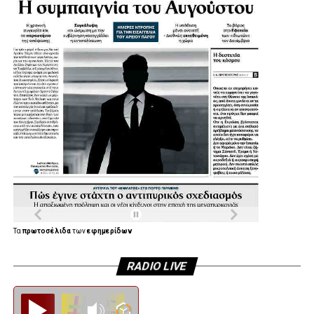
και να δώσει νέες δυνατότητες άθλησης στα παιδιά, στους
συλλόγους και συνολικά στους κατοίκους της πόλης.
Η Συνέντευξη του Δημάρχου Αγίας Βαρβάρας:
Τα
πρωτοσέλιδα
των
εφημερίδων
RADIO LIVE
Diesi FM