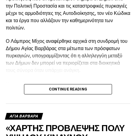
την Πολιτική Προστασία και τις καταστροφικές πυρκαγιές
μέχρι τις αρμοδιότητες της Αυτοδιοίκησης, τον νέο Κώδικα
και τα έργα που αλλάζουν την καθημερινότητα των
πολιτών.
Ο Λάμπρος Μίχος αναφέρθηκε αρχικά στη συνδρομή του
Δήμου Αγίας Βαρβάρας στα μέτωπα των πρόσφατων
πυρκαγιών, υπογραμμίζοντας ότι η αλληλεγγύη μεταξύ
των Δήμων δεν μπορεί να περιορίζεται στα διοικητικά
τους σύνορα όταν υπάρχει ανάγκη.
Όπως εξήγησε, ο Δήμος έστειλε υδροφόρα στις πληγείσες
CONTINUE READING
περιοχές, η οποία αρχικά χρησιμοποιήθηκε για τον
ανεφοδιασμό των δεξαμενών από τις οποίες έπαιρναν
νερό τα ελικόπτερα, ενώ μετά τη δύση του ήλιου συνέχισε
να τροφοδοτεί με νερό τα πυροσβεστικά οχήματα.
ΑΓΙΑ ΒΑΡΒΑΡΑ
«ΧΑΡΤΗΣ ΠΡΟΒΛΕΨΗΣ ΠΟΛΥ