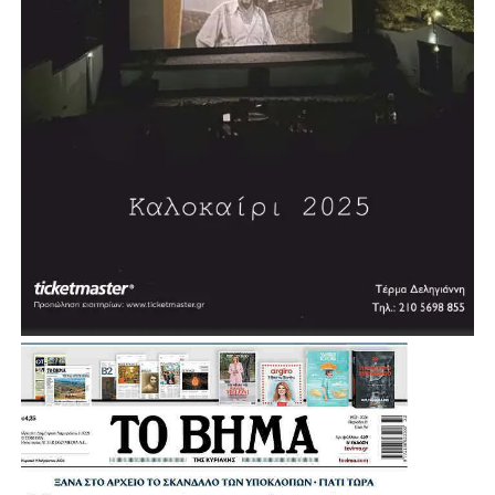
Σύμφωνα με τον σχεδιασμό, η διαδικασία δημοπράτησης
αναμένεται να ξεκινήσει μέσα στη χρονιά, με τον δήμαρχο
να εκφράζει την εκτίμηση ότι σε περίπου δύο χρόνια η
πόλη θα διαθέτει ένα σύγχρονο κλειστό κολυμβητήριο.
«Θέλουμε πολύ να το υποστηρίξουμε αυτό και να
δώσουμε μία διέξοδο», σημείωσε, εξηγώντας ότι σήμερα
πολλοί κάτοικοι και παιδιά της Αγίας Βαρβάρας
αναγκάζονται να χρησιμοποιούν κολυμβητήρια γειτονικών
Δήμων.
Μια παρέμβαση που έρχεται να ενισχύσει ακόμη
περισσότερο τις αθλητικές υποδομές της Αγίας Βαρβάρας