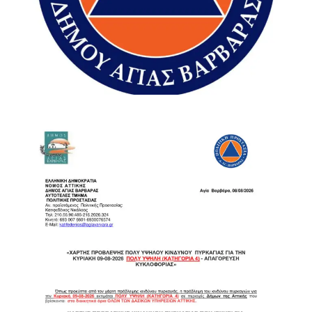
«Ό,τι μπορούσαμε κάναμε», σημείωσε χαρακτηριστικά,
προσθέτοντας ότι υπήρξε παράλληλη συνδρομή και σε
καταφύγια που χρειάζονταν υποστήριξη.