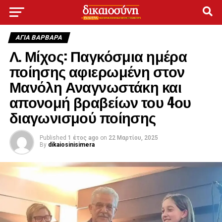
ΑΓΙΑ ΒΑΡΒΑΡΑ
Λ. Μίχος: Παγκόσμια ημέρα
ποίησης αφιερωμένη στον
Μανόλη Αναγνωστάκη και
απονομή βραβείων του 4ου
διαγωνισμού ποίησης
Published
1 έτος ago
on
22 Μαρτίου, 2025
By
dikaiosinisimera