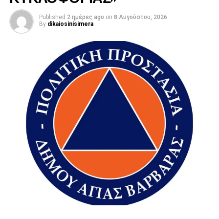
Published
2 ημέρες ago
on
8 Αυγούστου, 2026
By
dikaiosinisimera