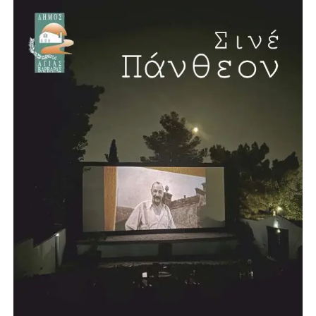
Η συνέντευξη έκλεισε με μία ιδιαίτερα θετική είδηση για
την πόλη. Ο Λάμπρος Μίχος επιβεβαίωσε ότι προχωρά η
δημιουργία νέου κλειστού κολυμβητηρίου στην Αγία
Βαρβάρα, με πισίνα μήκους 25 μέτρων. Το έργο, όπως
ανέφερε, προωθείται σε συνεργασία με την Περιφέρεια και
πρόκειται να κατασκευαστεί σε χώρο χαρακτηρισμένο για
αθλητικές εγκαταστάσεις.