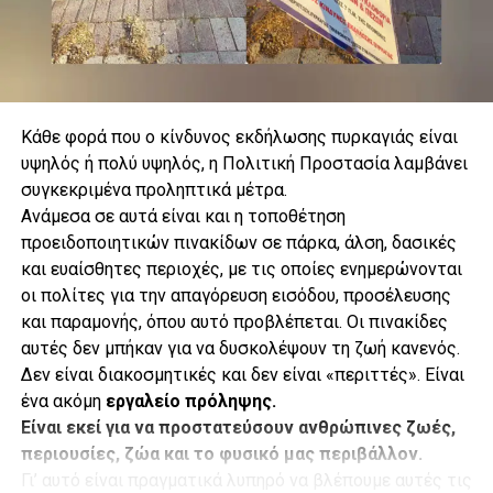
Κάθε φορά που ο κίνδυνος εκδήλωσης πυρκαγιάς είναι
υψηλός ή πολύ υψηλός, η Πολιτική Προστασία λαμβάνει
συγκεκριμένα προληπτικά μέτρα.
.
Ανάμεσα σε αυτά είναι και η τοποθέτηση
προειδοποιητικών πινακίδων σε πάρκα, άλση, δασικές
και ευαίσθητες περιοχές, με τις οποίες ενημερώνονται
οι πολίτες για την απαγόρευση εισόδου, προσέλευσης
.
και παραμονής, όπου αυτό προβλέπεται. Οι πινακίδες
αυτές δεν μπήκαν για να δυσκολέψουν τη ζωή κανενός.
Δεν είναι διακοσμητικές και δεν είναι «περιττές». Είναι
ένα ακόμη
εργαλείο πρόληψης.
.
Είναι εκεί για να προστατεύσουν ανθρώπινες ζωές,
Κάθε υδροβόλο έχει εμβέλεια περίπου 73 μέτρων, ενώ η
περιουσίες, ζώα και το φυσικό μας περιβάλλον.
γεώτρηση φτάνει σε βάθος 113 μέτρων. Παράλληλα, ο
Γι’ αυτό είναι πραγματικά λυπηρό να βλέπουμε αυτές τις