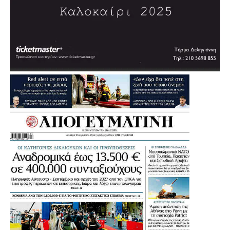
Σύμφωνα με τον σχεδιασμό, η διαδικασία δημοπράτησης
αναμένεται να ξεκινήσει μέσα στη χρονιά, με τον δήμαρχο
να εκφράζει την εκτίμηση ότι σε περίπου δύο χρόνια η
πόλη θα διαθέτει ένα σύγχρονο κλειστό κολυμβητήριο.
«Θέλουμε πολύ να το υποστηρίξουμε αυτό και να
δώσουμε μία διέξοδο», σημείωσε, εξηγώντας ότι σήμερα
πολλοί κάτοικοι και παιδιά της Αγίας Βαρβάρας
αναγκάζονται να χρησιμοποιούν κολυμβητήρια γειτονικών
Δήμων.
Μια παρέμβαση που έρχεται να ενισχύσει ακόμη
περισσότερο τις αθλητικές υποδομές της Αγίας Βαρβάρας
και να δώσει νέες δυνατότητες άθλησης στα παιδιά, στους
συλλόγους και συνολικά στους κατοίκους της πόλης.
Η Συνέντευξη του Δημάρχου Αγίας Βαρβάρας: