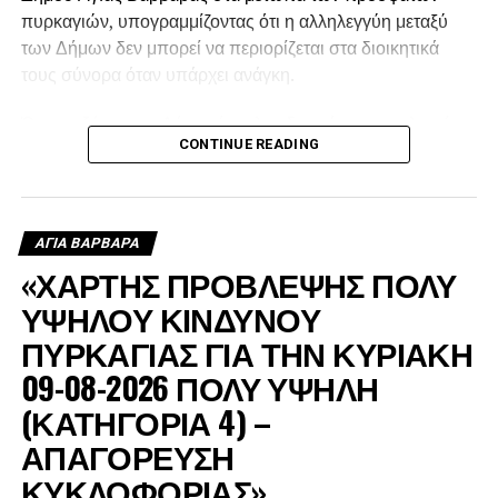
πυρκαγιών, υπογραμμίζοντας ότι η αλληλεγγύη μεταξύ
των Δήμων δεν μπορεί να περιορίζεται στα διοικητικά
τους σύνορα όταν υπάρχει ανάγκη.
Όπως εξήγησε, ο Δήμος έστειλε υδροφόρα στις πληγείσες
CONTINUE READING
περιοχές, η οποία αρχικά χρησιμοποιήθηκε για τον
ανεφοδιασμό των δεξαμενών από τις οποίες έπαιρναν
νερό τα ελικόπτερα, ενώ μετά τη δύση του ήλιου συνέχισε
να τροφοδοτεί με νερό τα πυροσβεστικά οχήματα.
ΑΓΙΑ ΒΑΡΒΑΡΑ
«ΧΑΡΤΗΣ ΠΡΟΒΛΕΨΗΣ ΠΟΛΥ
ΥΨΗΛΟΥ ΚΙΝΔΥΝΟΥ
ΠΥΡΚΑΓΙΑΣ ΓΙΑ ΤΗΝ ΚΥΡΙΑΚΗ
09-08-2026 ΠΟΛΥ ΥΨΗΛΗ
(ΚΑΤΗΓΟΡΙΑ 4) –
ΑΠΑΓΟΡΕΥΣΗ
ΚΥΚΛΟΦΟΡΙΑΣ»