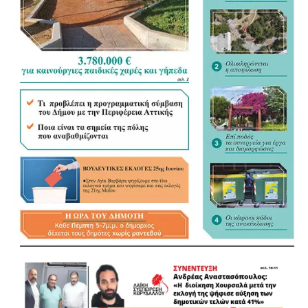
νομοθεσίας σε ένα ενιαίο κείμενο, άσκησε όμως κριτική
στον τρόπο με τον οποίο διαμορφώνεται. «Η
Αυτοδιοίκηση ξέρει τι Αυτοδιοίκηση θέλει», σημείωσε,
υποστηρίζοντας ότι οι Δήμοι θα έπρεπε να έχουν πολύ
πιο καθοριστικό ρόλο στη διαμόρφωση του νέου
πλαισίου.
«Τα ουσιώδη είναι οι αρμοδιότητες και οι πόροι»