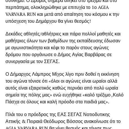
σύνθημα: Ο Δρόμος σήμερα ανήκει στο τρέξιμο και στο
περπάτημα, ολοκληρώθηκε με επιτυχία το 1ο AGIA
VARVARA RUN και μετά από απαίτηση του κόσμου κ την
υπόσχεση του Δημάρχου θα γίνει θεσμός!
Δεκάδες αθλητές/αθλήτριες και πάρα πολλοί μαθητές και
μαθήτριες όλων των βαθμίδων της εκπαίδευσης έδωσαν
με αγωνιστικότητα και κέφι το παρόν στους αγώνες
δρόμου που οργάνωσε ο Δήμος Αγίας Βαρβάρας σε
συνεργασία με τον ΣΕΓΑΣ.
Ο Δήμαρχος Λάμπρος Μίχος λίγο πριν δοθεί η εκκίνηση
του αγώνα τόνισε ότι «όλοι οι αγώνες είναι ωραίοι αλλά
αυτός είναι εξαιρετικός καθώς περνάει από πολύ ωραία
σημεία της πόλης μας» ενώ ευχήθηκε «καλό τρέξιμο ,Καλό
Πάσχα σε όλους και καλή πρόοδο στα παιδιά μας».
Πλάι του ο πρόεδρος της ΕΑΣ ΣΕΓΑΣ Νοτιοδυτικης
Αττικής & Πειραιά Θεόδωρος Βόσσος ανακοίνωσε ότι το
AGIA VARVARA RUN θα γίνει θεσμός και τόνισε πως