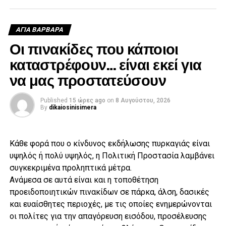
ΑΓΙΑ ΒΑΡΒΑΡΑ
Οι πινακίδες που κάποιοι
καταστρέφουν… είναι εκεί για
«Ό,τι μπορούσαμε κάναμε», σημείωσε χαρακτηριστικά,
να μας προστατεύσουν
προσθέτοντας ότι υπήρξε παράλληλη συνδρομή και σε
καταφύγια που χρειάζονταν υποστήριξη.
Published
15 ώρες ago
on
8 Αυγούστου, 2026
By
dikaiosinisimera
«Το πρώτο είναι να υπάρχει σχέδιο»
Ιδιαίτερη βαρύτητα έδωσε ο δήμαρχος στην πρόληψη,
Κάθε φορά που ο κίνδυνος εκδήλωσης πυρκαγιάς είναι
φέρνοντας ως παράδειγμα το σύστημα πυροπροστασίας
υψηλός ή πολύ υψηλός, η Πολιτική Προστασία λαμβάνει
που έχει εγκατασταθεί εδώ και χρόνια στον πευκώνα της
συγκεκριμένα προληπτικά μέτρα.
Αγίας Βαρβάρας. «Το πρώτο είναι να υπάρχει σχέδιο. Ένα
Ανάμεσα σε αυτά είναι και η τοποθέτηση
σχέδιο με το οποίο να μπορείς να προλαμβάνεις. Το
προειδοποιητικών πινακίδων σε πάρκα, άλση, δασικές
δεύτερο είναι να έχεις εξασφαλίσει τους οικονομικούς
και ευαίσθητες περιοχές, με τις οποίες ενημερώνονται
πόρους, τις υποδομές, το έμψυχο δυναμικό,
οι πολίτες για την απαγόρευση εισόδου, προσέλευσης
εκπαιδευμένο, και να έχεις τη βούληση να κάνεις