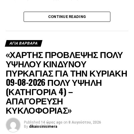
Όπως εξήγησε, ο Δήμος έστειλε υδροφόρα στις πληγείσες
CONTINUE READING
περιοχές, η οποία αρχικά χρησιμοποιήθηκε για τον
ανεφοδιασμό των δεξαμενών από τις οποίες έπαιρναν
νερό τα ελικόπτερα, ενώ μετά τη δύση του ήλιου συνέχισε
να τροφοδοτεί με νερό τα πυροσβεστικά οχήματα.
ΑΓΙΑ ΒΑΡΒΑΡΑ
«ΧΑΡΤΗΣ ΠΡΟΒΛΕΨΗΣ ΠΟΛΥ
ΥΨΗΛΟΥ ΚΙΝΔΥΝΟΥ
ΠΥΡΚΑΓΙΑΣ ΓΙΑ ΤΗΝ ΚΥΡΙΑΚΗ
09-08-2026 ΠΟΛΥ ΥΨΗΛΗ
(ΚΑΤΗΓΟΡΙΑ 4) –
ΑΠΑΓΟΡΕΥΣΗ
ΚΥΚΛΟΦΟΡΙΑΣ»
Published
14 ώρες ago
on
8 Αυγούστου, 2026
By
dikaiosinisimera