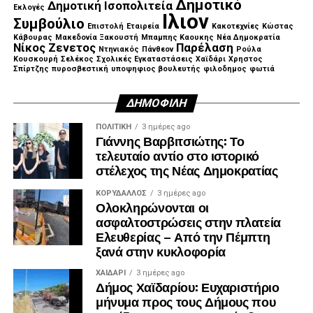
Δημοτικό
Δημοτική Ισοπολιτεία
Εκλογές
των φορολογουμένων», σημείωσε.
Ιλιον
Συμβούλιο
Επιστολή
Εταιρεία
Κακοτεχνίες
Κώστας
Κάβουρας
Μακεδονία Ξακουστή
Μπαμπης Καουκης
Νέα Δημοκρατία
Νίκος Ζενετος
Παρέλαση
Ντηνιακός
Πάνθεον
Ρούλα
Κουσκουρή
Σελέκος
Σχολικές Εγκαταστάσεις
Χαϊδάρι
Χρηστος
Σπίρτζης
πυροσβεστική
υποψηφιος βουλευτής
φιλοδημος
φωτιά
ΔΗΜΟΦΙΛΉ
ΠΟΛΙΤΙΚΉ
3 ημέρες ago
Γιάννης Βαρβιτσιώτης: Το
τελευταίο αντίο στο ιστορικό
στέλεχος της Νέας Δημοκρατίας
ΚΟΡΥΔΑΛΛΟΣ
3 ημέρες ago
Ολοκληρώνονται οι
ασφαλτοστρώσεις στην πλατεία
Στο επίκεντρο η προστασία της ζωής, της περιουσίας
Ελευθερίας – Από την Πέμπτη
και του περιβάλλοντος
ξανά στην κυκλοφορία
Κεντρική προτεραιότητα του συνολικού σχεδιασμού
ΧΑΪΔΑΡΙ
3 ημέρες ago
Δήμος Χαϊδαρίου: Ευχαριστήριο
αποτελεί η ενίσχυση της ανθεκτικότητας της Αττικής
μήνυμα προς τους Δήμους που
απέναντι στις φυσικές καταστροφές, η προστασία της