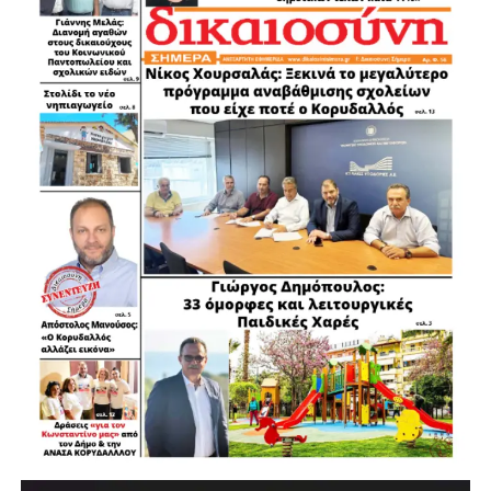
Και πρόσθεσε: «Δεν βρισκόμαστε, όμως, σήμερα εδώ για
να πούμε ότι όλα έγιναν ή ότι δεν υπάρχουν προβλήματα.
Είμαστε εδώ για να παρουσιάσουμε με καθαρότητα τι
παραλάβαμε, τι προχωρήσαμε, τι αλλάζουμε και τι
δεσμευόμαστε να ολοκληρώσουμε, δίνοντας λόγο ακόμη
και για το τελευταίο ευρώ, αξιοποιώντας
αποτελεσματικά κάθε διαθέσιμο πόρο που
εξασφαλίζουμε», φέρνοντας ως παράδειγμα το ίδιο το
Ωδείο Αθηνών στο οποίο έγινε η εκδήλωση, το οποίο
ανακαινίστηκε και αναμορφώθηκε με χρηματοδότηση από
το Περιφερειακό Πρόγραμμα «Αττική 2021-2027».