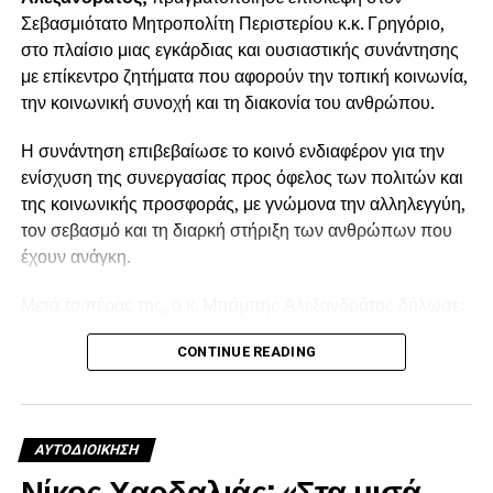
Σεβασμιότατο Μητροπολίτη Περιστερίου κ.κ. Γρηγόριο,
στο πλαίσιο μιας εγκάρδιας και ουσιαστικής συνάντησης
με επίκεντρο ζητήματα που αφορούν την τοπική κοινωνία,
την κοινωνική συνοχή και τη διακονία του ανθρώπου.
Η συνάντηση επιβεβαίωσε το κοινό ενδιαφέρον για την
ενίσχυση της συνεργασίας προς όφελος των πολιτών και
της κοινωνικής προσφοράς, με γνώμονα την αλληλεγγύη,
τον σεβασμό και τη διαρκή στήριξη των ανθρώπων που
έχουν ανάγκη.
Μετά το πέρας της, ο κ. Μπάμπης Αλεξανδράτος δήλωσε:
«Επισκέφθηκα τον Σεβασμιότατο Μητροπολίτη
CONTINUE READING
Περιστερίου κ.κ. Γρηγόριο, προκειμένου να λάβω την
ευλογία του και να έχουμε μια ουσιαστική και εγκάρδια
συζήτηση επί θεμάτων που αφορούν την τοπική μας
κοινωνία και τη διακονία του ανθρώπου. Η πάντοτε σοφή
ΑΥΤΟΔΙΟΊΚΗΣΗ
και πατρική του καθοδήγηση, η πνευματική του
Νίκος Χαρδαλιάς: «Στα μισά
ακτινοβολία και το αδιάλειπτο ενδιαφέρον του για τον