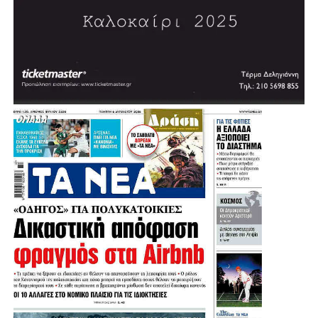
Πρόκειται για τα 300+1 έργα και τις 50+1 παρεμβάσεις
που αναπτύσσονται σε όλες τις Περιφερειακές Ενότητες
και καλύπτουν το σύνολο του Λεκανοπεδίου, με στόχο
κάθε περιοχή να αποκτήσει τις υποδομές, τα έργα
προστασίας και τις αναπτυξιακές δυνατότητες που
αντιστοιχούν στις πραγματικές της ανάγκες.
Ο σχεδιασμός της Περιφέρειας, όπως αναφέρθηκε,
συγκροτεί ένα ενιαίο επιχειρησιακό πρόγραμμα, το οποίο
βασίζεται σε εξασφαλισμένες χρηματοδοτήσεις,
συγκεκριμένα στάδια ωρίμανσης, σαφή
χρονοδιαγράμματα, διαρκή παρακολούθηση και πλήρη
διοικητική και οικονομική εποπτεία. Ιδιαίτερη σημασία
δίνεται στην ισόρροπη κατανομή των διαθέσιμων πόρων,
ώστε να αντιμετωπιστούν χρόνιες ελλείψεις και ανισότητες
μεταξύ των περιοχών της Αττικής και να ενισχυθούν κατά
προτεραιότητα οι γειτονιές που επί σειρά ετών βρίσκονταν
αντιμέτωπες με ελλείμματα σε κρίσιμες υποδομές.