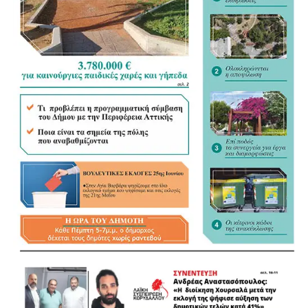
ανάληψης των καθηκόντων μας, δώσαμε προτεραιότητα
στην καθημερινή παρουσία επί του πεδίου, στη σκληρή
δουλειά και στα μετρήσιμα αποτελέσματα, μακριά από
επικοινωνιακές υπερβολές και εύκολες υποσχέσεις.
Βρισκόμαστε στα μέσα της θητείας μας κι έχουμε ήδη
υλοποιήσει το 58,81% του συνολικού σχεδιασμού μας»
ανέφερε κατά την παρουσίαση ο κ. Χαρδαλιάς έχοντας στο
πλευρό του, στην κεντρική σκηνή, τους 51 περιφερειακούς
συμβούλους της παράταξής του αναδεικνύοντας τον
συλλογικό χαρακτήρα της προσπάθειας και τη συμβολή
ολόκληρης της διοικητικής ομάδας στο έργο που
επιτελείται.