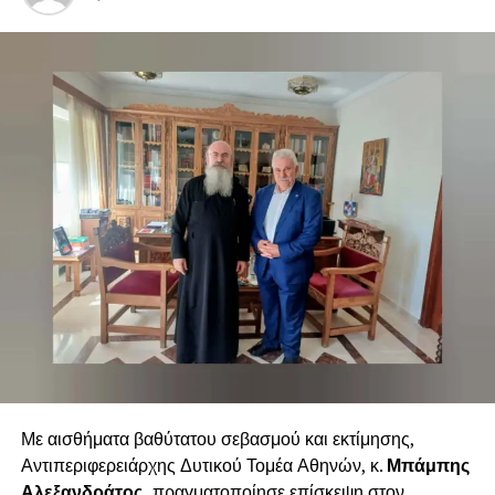
είναι σε θέση να ανταποκρίνονται άμεσα και
αποτελεσματικά σε κάθε έκτακτη ανάγκη, με γνώμονα την
προστασία των πολιτών».
Ο ΑΝΤΙΠΕΡΙΦΕΡΕΙΑΡΧΗΣ
Π.Ε. ΔΥΤΙΚΟΥ ΤΟΜΕΑ ΑΘΗΝΩΝ
ΑΛΕΞΑΝΔΡΑΤΟΣ ΧΑΡΑΛΑΜΠΟΣ
Με αισθήματα βαθύτατου σεβασμού και εκτίμησης,
Αντιπεριφερειάρχης Δυτικού Τομέα Αθηνών, κ.
Μπάμπης
Αλεξανδράτος,
πραγματοποίησε επίσκεψη στον