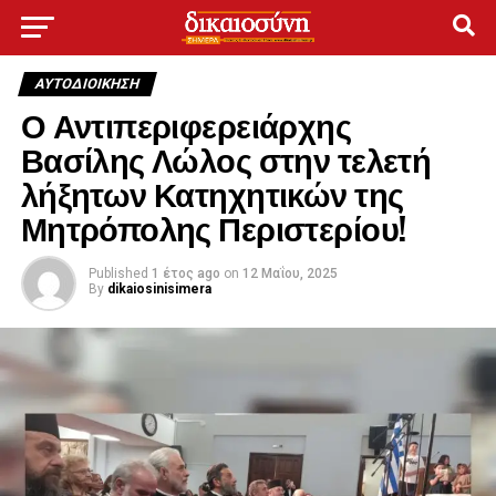
ΑΥΤΟΔΙΟΊΚΗΣΗ
Ο Αντιπεριφερειάρχης
Βασίλης Λώλος στην τελετή
λήξητων Κατηχητικών της
Μητρόπολης Περιστερίου!
Published
1 έτος ago
on
12 Μαΐου, 2025
By
dikaiosinisimera