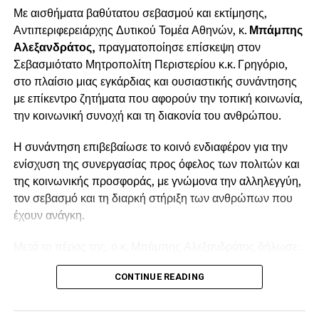
Με αισθήματα βαθύτατου σεβασμού και εκτίμησης,
Αντιπεριφερειάρχης Δυτικού Τομέα Αθηνών, κ.
Μπάμπης
Αλεξανδράτος,
πραγματοποίησε επίσκεψη στον
Σεβασμιότατο Μητροπολίτη Περιστερίου κ.κ. Γρηγόριο,
στο πλαίσιο μιας εγκάρδιας και ουσιαστικής συνάντησης
με επίκεντρο ζητήματα που αφορούν την τοπική κοινωνία,
την κοινωνική συνοχή και τη διακονία του ανθρώπου.
Η συνάντηση επιβεβαίωσε το κοινό ενδιαφέρον για την
ενίσχυση της συνεργασίας προς όφελος των πολιτών και
της κοινωνικής προσφοράς, με γνώμονα την αλληλεγγύη,
τον σεβασμό και τη διαρκή στήριξη των ανθρώπων που
έχουν ανάγκη.
Μετά το πέρας της, ο κ. Μπάμπης Αλεξανδράτος δήλωσε:
«Επισκέφθηκα τον Σεβασμιότατο Μητροπολίτη
CONTINUE READING
Περιστερίου κ.κ. Γρηγόριο, προκειμένου να λάβω την
ευλογία του και να έχουμε μια ουσιαστική και εγκάρδια
συζήτηση επί θεμάτων που αφορούν την τοπική μας