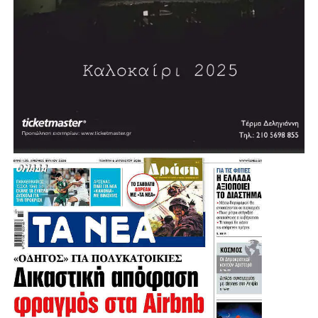
Χαρδαλιάς περιλαμβάνει 352 έργα και παρεμβάσεις,
συνολικού προϋπολογισμού 2,587 δισεκατομμυρίων
ευρώ.
Πρόκειται για τα 300+1 έργα και τις 50+1 παρεμβάσεις
που αναπτύσσονται σε όλες τις Περιφερειακές Ενότητες
και καλύπτουν το σύνολο του Λεκανοπεδίου, με στόχο
κάθε περιοχή να αποκτήσει τις υποδομές, τα έργα
προστασίας και τις αναπτυξιακές δυνατότητες που
αντιστοιχούν στις πραγματικές της ανάγκες.
Ο σχεδιασμός της Περιφέρειας, όπως αναφέρθηκε,
συγκροτεί ένα ενιαίο επιχειρησιακό πρόγραμμα, το οποίο
βασίζεται σε εξασφαλισμένες χρηματοδοτήσεις,
συγκεκριμένα στάδια ωρίμανσης, σαφή
χρονοδιαγράμματα, διαρκή παρακολούθηση και πλήρη
διοικητική και οικονομική εποπτεία. Ιδιαίτερη σημασία
δίνεται στην ισόρροπη κατανομή των διαθέσιμων πόρων,
ώστε να αντιμετωπιστούν χρόνιες ελλείψεις και ανισότητες
μεταξύ των περιοχών της Αττικής και να ενισχυθούν κατά