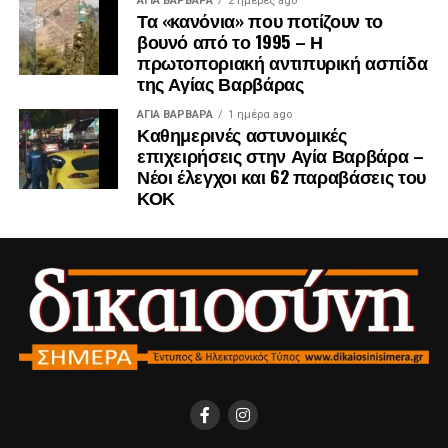
ΑΓΙΑ ΒΑΡΒΑΡΑ
2 ημέρες ago
Τα «κανόνια» που ποτίζουν το
Η επιλογή αυτή αντανακλά τη στρατηγική απόφαση της
βουνό από το 1995 – Η
Περιφερειακής Αρχής να κατευθύνει το μεγαλύτερο μέρος
πρωτοποριακή αντιπυρική ασπίδα
των πόρων σε παρεμβάσεις με άμεσο και
της Αγίας Βαρβάρας
ουσιαστικό αποτύπωμα στην ασφάλεια, στην ποιότητα
ΑΓΙΑ ΒΑΡΒΑΡΑ
1 ημέρα ago
ζωής και στην καθημερινότητα εκατομμυρίων πολιτών.
Καθημερινές αστυνομικές
επιχειρήσεις στην Αγία Βαρβάρα –
Νέοι έλεγχοι και 62 παραβάσεις του
ΚΟΚ
Στο 67,19% η πρόοδος των έργων αντιπλημμυρικής
προστασία
ς