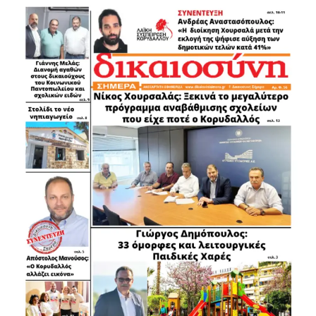
Και πρόσθεσε: «Δεν βρισκόμαστε, όμως, σήμερα εδώ για
να πούμε ότι όλα έγιναν ή ότι δεν υπάρχουν προβλήματα.
Είμαστε εδώ για να παρουσιάσουμε με καθαρότητα τι
παραλάβαμε, τι προχωρήσαμε, τι αλλάζουμε και τι
δεσμευόμαστε να ολοκληρώσουμε, δίνοντας λόγο ακόμη
και για το τελευταίο ευρώ, αξιοποιώντας
αποτελεσματικά κάθε διαθέσιμο πόρο που
εξασφαλίζουμε», φέρνοντας ως παράδειγμα το ίδιο το
Ωδείο Αθηνών στο οποίο έγινε η εκδήλωση, το οποίο
ανακαινίστηκε και αναμορφώθηκε με χρηματοδότηση από