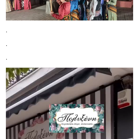
.
.
.