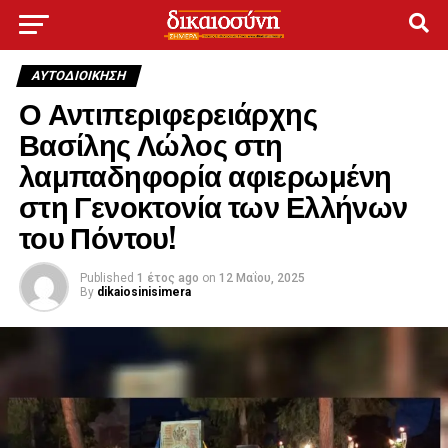
ΑΥΤΟΔΙΟΊΚΗΣΗ
Ο Αντιπεριφερειάρχης
Βασίλης Λώλος στη
λαμπαδηφορία αφιερωμένη
στη Γενοκτονία των Ελλήνων
του Πόντου!
Published
1 έτος ago
on
12 Μαΐου, 2025
By
dikaiosinisimera