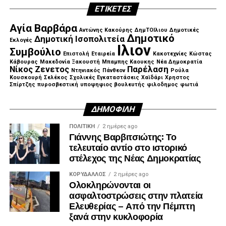
ΕΤΙΚΈΤΕΣ
στη φάση της εκτέλεσης. Το όραμα γίνεται έργο, με
εξασφαλισμένη χρηματοδότηση, συγκεκριμένα
Αγία Βαρβάρα
Αντώνης Κακούρης
ΔημΤΟΙλιου
Δημοτικές
χρονοδιαγράμματα, διαφάνεια και σεβασμό στα χρήματα
Δημοτικό
Δημοτική Ισοπολιτεία
Εκλογές
των φορολογουμένων», σημείωσε.
Ιλιον
Συμβούλιο
Επιστολή
Εταιρεία
Κακοτεχνίες
Κώστας
Κάβουρας
Μακεδονία Ξακουστή
Μπαμπης Καουκης
Νέα Δημοκρατία
Νίκος Ζενετος
Παρέλαση
Ντηνιακός
Πάνθεον
Ρούλα
Κουσκουρή
Σελέκος
Σχολικές Εγκαταστάσεις
Χαϊδάρι
Χρηστος
Σπίρτζης
πυροσβεστική
υποψηφιος βουλευτής
φιλοδημος
φωτιά
ΔΗΜΟΦΙΛΉ
ΠΟΛΙΤΙΚΉ
2 ημέρες ago
Γιάννης Βαρβιτσιώτης: Το
τελευταίο αντίο στο ιστορικό
στέλεχος της Νέας Δημοκρατίας
ΚΟΡΥΔΑΛΛΟΣ
2 ημέρες ago
Ολοκληρώνονται οι
ασφαλτοστρώσεις στην πλατεία
Στο επίκεντρο η προστασία της ζωής, της περιουσίας
Ελευθερίας – Από την Πέμπτη
και του περιβάλλοντος
ξανά στην κυκλοφορία