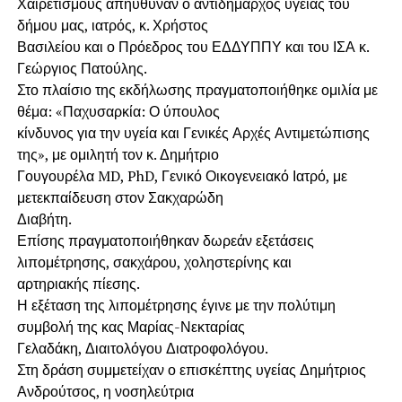
Χαιρετισμούς απηύθυναν ο αντιδήμαρχος υγείας του
δήμου μας, ιατρός, κ. Χρήστος
Βασιλείου και ο Πρόεδρος του ΕΔΔΥΠΠΥ και του ΙΣΑ κ.
Γεώργιος Πατούλης.
Στο πλαίσιο της εκδήλωσης πραγματοποιήθηκε ομιλία με
θέμα: «Παχυσαρκία: Ο ύπουλος
κίνδυνος για την υγεία και Γενικές Αρχές Αντιμετώπισης
της», με ομιλητή τον κ. Δημήτριο
Γουγουρέλα MD, PhD, Γενικό Οικογενειακό Ιατρό, με
μετεκπαίδευση στον Σακχαρώδη
Διαβήτη.
Επίσης πραγματοποιήθηκαν δωρεάν εξετάσεις
λιπομέτρησης, σακχάρου, χοληστερίνης και
αρτηριακής πίεσης.
Η εξέταση της λιπομέτρησης έγινε με την πολύτιμη
συμβολή της κας Μαρίας-Νεκταρίας
Γελαδάκη, Διαιτολόγου Διατροφολόγου.
Στη δράση συμμετείχαν ο επισκέπτης υγείας Δημήτριος
Ανδρούτσος, η νοσηλεύτρια