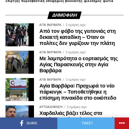
Σπίρτζης
πυροσβεστική
υποψηφιος βουλευτής
φιλοδημος
φωτιά
ΔΗΜΟΦΙΛΉ
ΑΓΙΑ ΒΑΡΒΑΡΑ
2 ημέρες ago
Από τον φόβο της γειτονιάς στη
δεκαετή καταδίκη – Όταν οι
πολίτες δεν γυρίζουν την πλάτη
ΑΓΙΑ ΒΑΡΒΑΡΑ
2 ημέρες ago
Με λαμπρότητα ο εορτασμός της
Αγίας Παρασκευής στην Αγία
Βαρβάρα
ΑΓΙΑ ΒΑΡΒΑΡΑ
2 ημέρες ago
Αγία Βαρβάρα: Προχωρά το νέο
πάρκινγκ – Τοποθετήθηκε η
επίσημη πινακίδα στο οικόπεδο
ΑΥΤΟΔΙΟΊΚΗΣΗ
2 ημέρες ago
Χαρδαλιάς βάζει τέλος στα
σενάρια: «Ούτε μία ανεμογεννήτρια
στα καμένα της Αττικής»
SHARE
TWEET