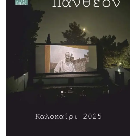
Βαρβάρα, με πισίνα μήκους 25 μέτρων. Το έργο, όπως
ανέφερε, προωθείται σε συνεργασία με την Περιφέρεια και
πρόκειται να κατασκευαστεί σε χώρο χαρακτηρισμένο για
αθλητικές εγκαταστάσεις.
Σύμφωνα με τον σχεδιασμό, η διαδικασία δημοπράτησης
αναμένεται να ξεκινήσει μέσα στη χρονιά, με τον δήμαρχο
να εκφράζει την εκτίμηση ότι σε περίπου δύο χρόνια η