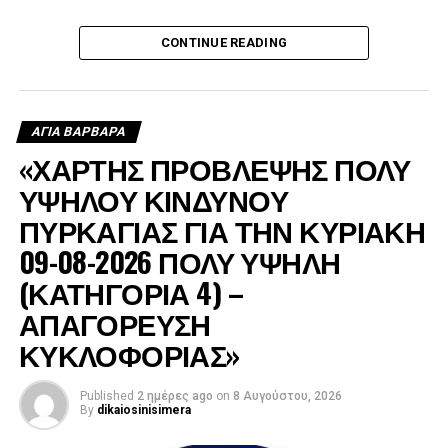
Όπως εξήγησε, ο Δήμος έστειλε υδροφόρα στις πληγείσες
CONTINUE READING
περιοχές, η οποία αρχικά χρησιμοποιήθηκε για τον
ανεφοδιασμό των δεξαμενών από τις οποίες έπαιρναν
νερό τα ελικόπτερα, ενώ μετά τη δύση του ήλιου συνέχισε
να τροφοδοτεί με νερό τα πυροσβεστικά οχήματα.
ΑΓΙΑ ΒΑΡΒΑΡΑ
«ΧΑΡΤΗΣ ΠΡΟΒΛΕΨΗΣ ΠΟΛΥ
ΥΨΗΛΟΥ ΚΙΝΔΥΝΟΥ
ΠΥΡΚΑΓΙΑΣ ΓΙΑ ΤΗΝ ΚΥΡΙΑΚΗ
09-08-2026 ΠΟΛΥ ΥΨΗΛΗ
(ΚΑΤΗΓΟΡΙΑ 4) –
ΑΠΑΓΟΡΕΥΣΗ
ΚΥΚΛΟΦΟΡΙΑΣ»
Published
2 ημέρες ago
on
8 Αυγούστου, 2026
By
dikaiosinisimera