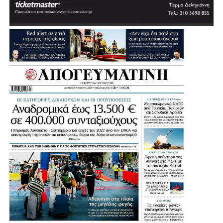
πόλη θα διαθέτει ένα σύγχρονο κλειστό κολυμβητήριο.
«Θέλουμε πολύ να το υποστηρίξουμε αυτό και να
δώσουμε μία διέξοδο», σημείωσε, εξηγώντας ότι σήμερα
πολλοί κάτοικοι και παιδιά της Αγίας Βαρβάρας
αναγκάζονται να χρησιμοποιούν κολυμβητήρια γειτονικών
Δήμων.
Μια παρέμβαση που έρχεται να ενισχύσει ακόμη
περισσότερο τις αθλητικές υποδομές της Αγίας Βαρβάρας
και να δώσει νέες δυνατότητες άθλησης στα παιδιά, στους
συλλόγους και συνολικά στους κατοίκους της πόλης.
Η Συνέντευξη του Δημάρχου Αγίας Βαρβάρας: