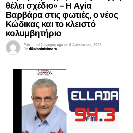
θέλει σχέδιο» – Η Αγία
Βαρβάρα στις φωτιές, ο νέος
Κώδικας και το κλειστό
κολυμβητήριο
Published
2 ημέρες ago
on
8 Αυγούστου, 2026
By
dikaiosinisimera