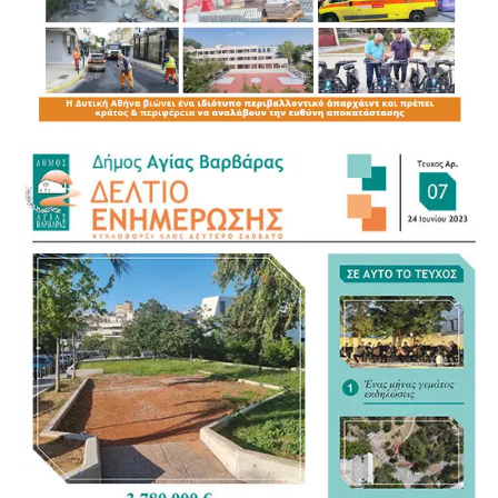
Για τον νέο Κώδικα της Αυτοδιοίκησης αναγνώρισε ως
σημαντικό βήμα τη συγκέντρωση της διάσπαρτης
νομοθεσίας σε ένα ενιαίο κείμενο, άσκησε όμως κριτική
στον τρόπο με τον οποίο διαμορφώνεται. «Η
Αυτοδιοίκηση ξέρει τι Αυτοδιοίκηση θέλει», σημείωσε,
υποστηρίζοντας ότι οι Δήμοι θα έπρεπε να έχουν πολύ