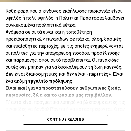
Κάθε φορά που ο κίνδυνος εκδήλωσης πυρκαγιάς είναι
υψηλός ή πολύ υψηλός, η Πολιτική Προστασία λαμβάνει
συγκεκριμένα προληπτικά μέτρα.
.
Ανάμεσα σε αυτά είναι και η τοποθέτηση
προειδοποιητικών πινακίδων σε πάρκα, άλση, δασικές
και ευαίσθητες περιοχές, με τις οποίες ενημερώνονται
οι πολίτες για την απαγόρευση εισόδου, προσέλευσης
.
και παραμονής, όπου αυτό προβλέπεται. Οι πινακίδες
αυτές δεν μπήκαν για να δυσκολέψουν τη ζωή κανενός.
Δεν είναι διακοσμητικές και δεν είναι «περιττές». Είναι
ένα ακόμη
εργαλείο πρόληψης.
.
Είναι εκεί για να προστατεύσουν ανθρώπινες ζωές,
Κάθε υδροβόλο έχει εμβέλεια περίπου 73 μέτρων, ενώ η
περιουσίες, ζώα και το φυσικό μας περιβάλλον.
γεώτρηση φτάνει σε βάθος 113 μέτρων. Παράλληλα, ο
Γι’ αυτό είναι πραγματικά λυπηρό να βλέπουμε αυτές τις
Δήμος έχει δημιουργήσει ζώνες πυρασφάλειας και
.
πινακίδες να βανδαλίζονται ή να καταστρέφονται. Όταν
διαθέτει πρόσθετα οχήματα και εναλλακτικά μέσα
καταστρέφουμε μια προειδοποίηση κινδύνου, στην
υποστήριξης και πυρόσβεσης.
CONTINUE READING
ουσία αφαιρούμε ένα μικρό αλλά σημαντικό κομμάτι
από την αλυσίδα προστασίας.