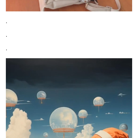
.
.
.