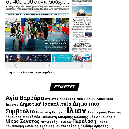
.
.
.
Τα
πρωτοσέλιδα
των
εφημερίδων
ΕΤΙΚΈΤΕΣ
.
Αγία Βαρβάρα
Αντώνης Κακούρης
ΔημΤΟΙλιου
Δημοτικές
Δημοτικό
Δημοτική Ισοπολιτεία
Εκλογές
Ιλιον
Συμβούλιο
Επιστολή
Εταιρεία
Κακοτεχνίες
Κώστας
Κάβουρας
Μακεδονία Ξακουστή
Μπαμπης Καουκης
Νέα Δημοκρατία
Νίκος Ζενετος
Παρέλαση
Ντηνιακός
Πάνθεον
Ρούλα
Κουσκουρή
Σελέκος
Σχολικές Εγκαταστάσεις
Χαϊδάρι
Χρηστος