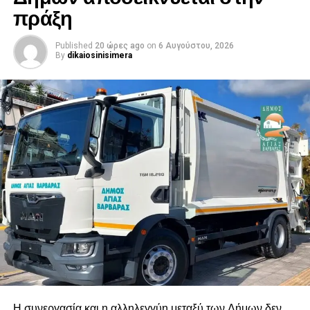
πράξη
Published
20 ώρες ago
on
6 Αυγούστου, 2026
By
dikaiosinisimera
Η συνεργασία και η αλληλεγγύη μεταξύ των Δήμων δεν