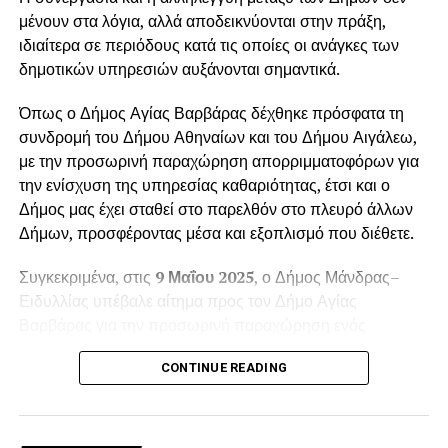
μένουν στα λόγια, αλλά αποδεικνύονται στην πράξη,
ιδιαίτερα σε περιόδους κατά τις οποίες οι ανάγκες των
δημοτικών υπηρεσιών αυξάνονται σημαντικά.
Όπως ο Δήμος Αγίας Βαρβάρας δέχθηκε πρόσφατα τη
συνδρομή του Δήμου Αθηναίων και του Δήμου Αιγάλεω,
με την προσωρινή παραχώρηση απορριμματοφόρων για
την ενίσχυση της υπηρεσίας καθαριότητας, έτσι και ο
Δήμος μας έχει σταθεί στο παρελθόν στο πλευρό άλλων
Δήμων, προσφέροντας μέσα και εξοπλισμό που διέθετε.
Συγκεκριμένα, στις
9 Μαΐου 2025
, ο Δήμος Μάνδρας–
Ειδυλλίας υπέβαλε αίτημα προς τον Δήμο Αγίας
Βαρβάρας για την προσωρινή παραχώρηση ενός
απορριμματοφόρου οχήματος. Το αίτημα
CONTINUE READING
πρωτοκολλήθηκε στις
12 Μαΐου 2025
, με αριθμό
πρωτοκόλλου
6988
, και αφορούσε την κάλυψη των
αυξημένων αναγκών της
Δημοτικής Ενότητας Βιλίων
κατά τη θερινή περίοδο.