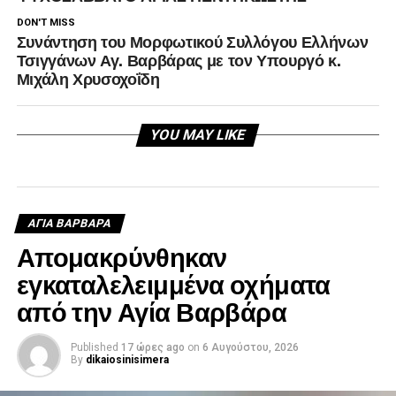
DON'T MISS
Συνάντηση του Μορφωτικού Συλλόγου Ελλήνων
Τσιγγάνων Αγ. Βαρβάρας με τον Υπουργό κ.
Μιχάλη Χρυσοχοΐδη
YOU MAY LIKE
ΑΓΙΑ ΒΑΡΒΑΡΑ
Απομακρύνθηκαν
εγκαταλελειμμένα οχήματα
από την Αγία Βαρβάρα
Published
17 ώρες ago
on
6 Αυγούστου, 2026
By
dikaiosinisimera