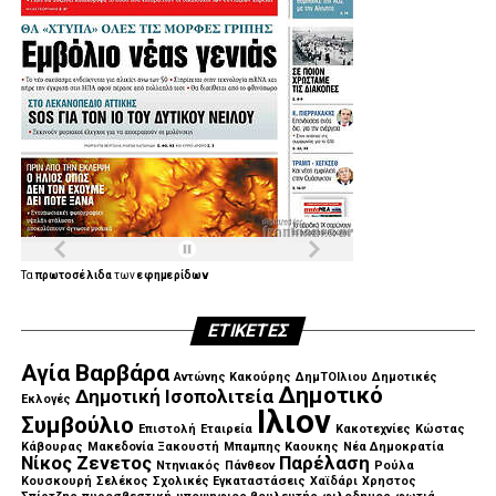
Τα
πρωτοσέλιδα
των
εφημερίδων
ΕΤΙΚΈΤΕΣ
Αγία Βαρβάρα
Αντώνης Κακούρης
ΔημΤΟΙλιου
Δημοτικές
Δημοτικό
Δημοτική Ισοπολιτεία
Εκλογές
Ιλιον
Συμβούλιο
Επιστολή
Εταιρεία
Κακοτεχνίες
Κώστας
Κάβουρας
Μακεδονία Ξακουστή
Μπαμπης Καουκης
Νέα Δημοκρατία
Νίκος Ζενετος
Παρέλαση
Ντηνιακός
Πάνθεον
Ρούλα
Κουσκουρή
Σελέκος
Σχολικές Εγκαταστάσεις
Χαϊδάρι
Χρηστος