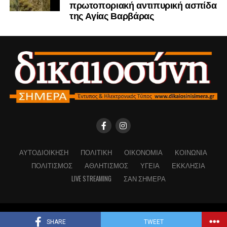
πρωτοποριακή αντιπυρική ασπίδα
της Αγίας Βαρβάρας
ΑΥΤΟΔΙΟΊΚΗΣΗ
ΠΟΛΙΤΙΚΉ
ΟΙΚΟΝΟΜΊΑ
ΚΟΙΝΩΝΊΑ
ΠΟΛΙΤΙΣΜΌΣ
ΑΘΛΗΤΙΣΜΌΣ
ΥΓΕΊΑ
ΕΚΚΛΗΣΊΑ
LIVE STREAMING
ΣΑΝ ΣΉΜΕΡΑ
Copyright © Dikaiosinisimera.gr 2026
SHARE
TWEET