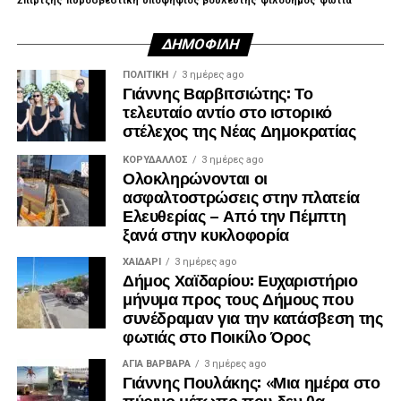
Σπίρτζης
πυροσβεστική
υποψηφιος βουλευτής
φιλοδημος
φωτιά
ΔΗΜΟΦΙΛΉ
ΠΟΛΙΤΙΚΉ
3 ημέρες ago
Γιάννης Βαρβιτσιώτης: Το
τελευταίο αντίο στο ιστορικό
στέλεχος της Νέας Δημοκρατίας
ΚΟΡΥΔΑΛΛΟΣ
3 ημέρες ago
Ολοκληρώνονται οι
ασφαλτοστρώσεις στην πλατεία
Ελευθερίας – Από την Πέμπτη
ξανά στην κυκλοφορία
ΧΑΪΔΑΡΙ
3 ημέρες ago
Δήμος Χαϊδαρίου: Ευχαριστήριο
μήνυμα προς τους Δήμους που
συνέδραμαν για την κατάσβεση της
φωτιάς στο Ποικίλο Όρος
ΑΓΙΑ ΒΑΡΒΑΡΑ
3 ημέρες ago
Γιάννης Πουλάκης: «Μια ημέρα στο
πύρινο μέτωπο που δεν θα