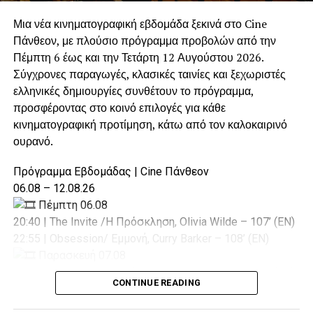
στην καλύτερη εξυπηρέτηση των μόνιμων κατοίκων και
Μια νέα κινηματογραφική εβδομάδα ξεκινά στο Cine
των επισκεπτών της περιοχής.
Πάνθεον, με πλούσιο πρόγραμμα προβολών από την
Πέμπτη 6 έως και την Τετάρτη 12 Αυγούστου 2026.
Η συγκεκριμένη απόφαση αποδεικνύει ότι ο Δήμος Αγίας
Σύγχρονες παραγωγές, κλασικές ταινίες και ξεχωριστές
Βαρβάρας δεν περιορίζεται μόνο στο να δέχεται
ελληνικές δημιουργίες συνθέτουν το πρόγραμμα,
υποστήριξη όταν τη χρειάζεται. Παρά τις δικές του
προσφέροντας στο κοινό επιλογές για κάθε
καθημερινές ανάγκες, διαθέτει την οργάνωση, τον
κινηματογραφική προτίμηση, κάτω από τον καλοκαιρινό
εξοπλισμό και, κυρίως, τη βούληση να συνδράμει άλλους
ουρανό.
Δήμους, όταν οι περιστάσεις το απαιτούν.
Πρόγραμμα Εβδομάδας | Cine Πάνθεον
Γιατί η αλληλεγγύη στην Τοπική Αυτοδιοίκηση είναι
06.08 – 12.08.26
αμφίδρομη:
ο Δήμος Αγίας Βαρβάρας γνωρίζει να
Πέμπτη 06.08
δέχεται βοήθεια, αλλά γνωρίζει και να την
20:40 | The Invite /Η Πρόσκληση, Olivia Wilde – 107’ (EN)
ανταποδίδει έμπρακτα, με τελικό ωφελούμενο
22:55 | Obsession/ Εμμονή, Curry Barker – 108’ (EN)
πάντοτε τον πολίτη.
Παρασκευή 07.08
20:40 | The Invite /Η Πρόσκληση, Olivia Wilde – 107’ (EN)
CONTINUE READING
22:55 | Obsession/ Εμμονή, Curry Barker – 108’ (EN)
Σάββατο 08.08