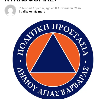
Published
2 ημέρες ago
on
8 Αυγούστου, 2026
By
dikaiosinisimera