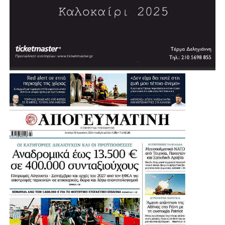
Σύμφωνα με τον σχεδιασμό, η διαδικασία δημοπράτησης
αναμένεται να ξεκινήσει μέσα στη χρονιά, με τον δήμαρχο
να εκφράζει την εκτίμηση ότι σε περίπου δύο χρόνια η
πόλη θα διαθέτει ένα σύγχρονο κλειστό κολυμβητήριο.
«Θέλουμε πολύ να το υποστηρίξουμε αυτό και να
δώσουμε μία διέξοδο», σημείωσε, εξηγώντας ότι σήμερα
πολλοί κάτοικοι και παιδιά της Αγίας Βαρβάρας
αναγκάζονται να χρησιμοποιούν κολυμβητήρια γειτονικών
Δήμων.
Μια παρέμβαση που έρχεται να ενισχύσει ακόμη
περισσότερο τις αθλητικές υποδομές της Αγίας Βαρβάρας
και να δώσει νέες δυνατότητες άθλησης στα παιδιά, στους
συλλόγους και συνολικά στους κατοίκους της πόλης.
Η Συνέντευξη του Δημάρχου Αγίας Βαρβάρας: