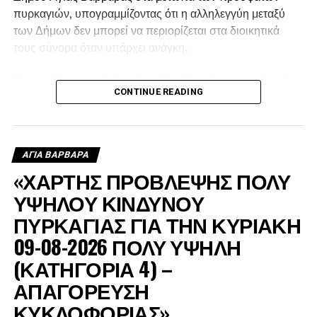
πυρκαγιών, υπογραμμίζοντας ότι η αλληλεγγύη μεταξύ
των Δήμων δεν μπορεί να περιορίζεται στα διοικητικά
τους σύνορα όταν υπάρχει ανάγκη.
Όπως εξήγησε, ο Δήμος έστειλε υδροφόρα στις πληγείσες
CONTINUE READING
περιοχές, η οποία αρχικά χρησιμοποιήθηκε για τον
ανεφοδιασμό των δεξαμενών από τις οποίες έπαιρναν
νερό τα ελικόπτερα, ενώ μετά τη δύση του ήλιου συνέχισε
να τροφοδοτεί με νερό τα πυροσβεστικά οχήματα.
ΑΓΙΑ ΒΑΡΒΑΡΑ
«ΧΑΡΤΗΣ ΠΡΟΒΛΕΨΗΣ ΠΟΛΥ
ΥΨΗΛΟΥ ΚΙΝΔΥΝΟΥ
ΠΥΡΚΑΓΙΑΣ ΓΙΑ ΤΗΝ ΚΥΡΙΑΚΗ
09-08-2026 ΠΟΛΥ ΥΨΗΛΗ
(ΚΑΤΗΓΟΡΙΑ 4) –
ΑΠΑΓΟΡΕΥΣΗ
ΚΥΚΛΟΦΟΡΙΑΣ»