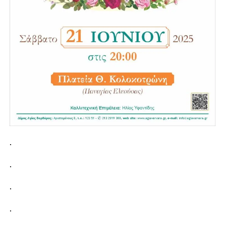
.
.
.
.