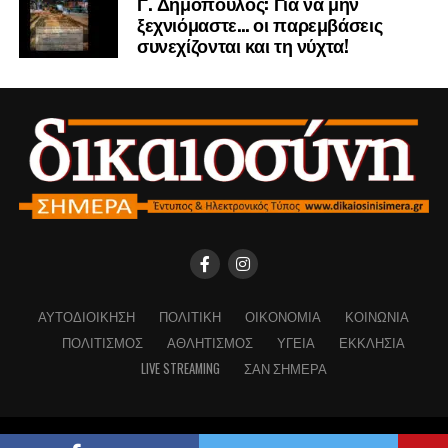
Γ. Δημόπουλος: Για να μην
ξεχνιόμαστε… οι παρεμβάσεις
συνεχίζονται και τη νύχτα!
ΑΥΤΟΔΙΟΊΚΗΣΗ
ΠΟΛΙΤΙΚΉ
ΟΙΚΟΝΟΜΊΑ
ΚΟΙΝΩΝΊΑ
ΠΟΛΙΤΙΣΜΌΣ
ΑΘΛΗΤΙΣΜΌΣ
ΥΓΕΊΑ
ΕΚΚΛΗΣΊΑ
LIVE STREAMING
ΣΑΝ ΣΉΜΕΡΑ
Copyright © Dikaiosinisimera.gr 2026