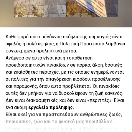
Κάθε φορά που ο κίνδυνος εκδήλωσης πυρκαγιάς είναι
υψηλός ή πολύ υψηλός, η Πολιτική Προστασία λαμβάνει
συγκεκριμένα προληπτικά μέτρα.
.
Ανάμεσα σε αυτά είναι και η τοποθέτηση
προειδοποιητικών πινακίδων σε πάρκα, άλση, δασικές
και ευαίσθητες περιοχές, με τις οποίες ενημερώνονται
οι πολίτες για την απαγόρευση εισόδου, προσέλευσης
.
και παραμονής, όπου αυτό προβλέπεται. Οι πινακίδες
αυτές δεν μπήκαν για να δυσκολέψουν τη ζωή κανενός.
Δεν είναι διακοσμητικές και δεν είναι «περιττές». Είναι
ένα ακόμη
εργαλείο πρόληψης.
.
Είναι εκεί για να προστατεύσουν ανθρώπινες ζωές,
Κάθε υδροβόλο έχει εμβέλεια περίπου 73 μέτρων, ενώ η
περιουσίες, ζώα και το φυσικό μας περιβάλλον.
γεώτρηση φτάνει σε βάθος 113 μέτρων. Παράλληλα, ο
Γι’ αυτό είναι πραγματικά λυπηρό να βλέπουμε αυτές τις