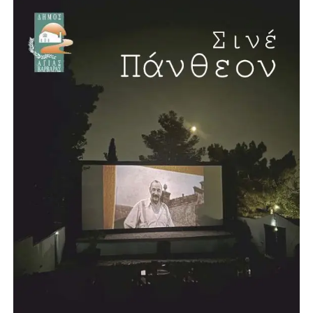
Η συνέντευξη έκλεισε με μία ιδιαίτερα θετική είδηση για
την πόλη. Ο Λάμπρος Μίχος επιβεβαίωσε ότι προχωρά η
δημιουργία νέου κλειστού κολυμβητηρίου στην Αγία
Βαρβάρα, με πισίνα μήκους 25 μέτρων. Το έργο, όπως
ανέφερε, προωθείται σε συνεργασία με την Περιφέρεια και
πρόκειται να κατασκευαστεί σε χώρο χαρακτηρισμένο για
αθλητικές εγκαταστάσεις.