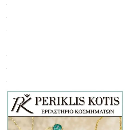
.
.
.
.
.
.
.