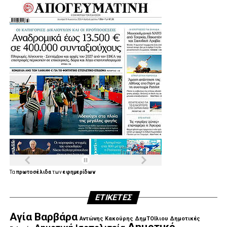
.
.
.
Τα
πρωτοσέλιδα
των
εφημερίδων
ΕΤΙΚΈΤΕΣ
.
Αγία Βαρβάρα
Αντώνης Κακούρης
ΔημΤΟΙλιου
Δημοτικές
Δημοτικό