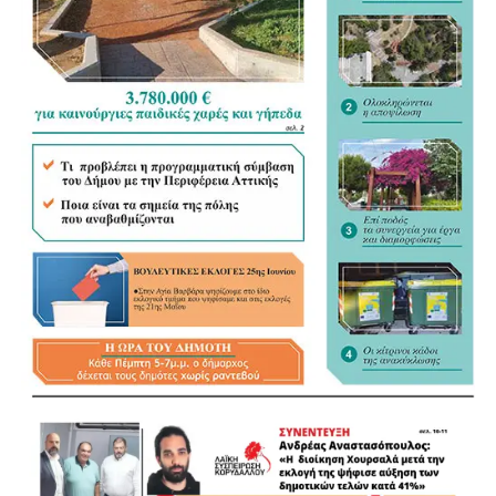
νομοθεσίας σε ένα ενιαίο κείμενο, άσκησε όμως κριτική
στον τρόπο με τον οποίο διαμορφώνεται. «Η
Αυτοδιοίκηση ξέρει τι Αυτοδιοίκηση θέλει», σημείωσε,
υποστηρίζοντας ότι οι Δήμοι θα έπρεπε να έχουν πολύ
πιο καθοριστικό ρόλο στη διαμόρφωση του νέου
πλαισίου.
«Τα ουσιώδη είναι οι αρμοδιότητες και οι πόροι»