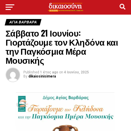
ΑΓΙΑ ΒΑΡΒΑΡΑ
Σάββατο 21 Ιουνίου:
Γιορτάζουμε τον Κληδόνα και
την Παγκόσμια Μέρα
Μουσικής
Published
1 έτος ago
on
4 Ιουνίου, 2025
By
dikaiosinisimera