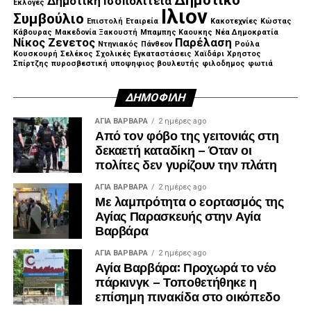
Δημοτική Ισοπολιτεία
Εκλογές
Ιλιον
Συμβούλιο
Επιστολή
Εταιρεία
Κακοτεχνίες
Κώστας
Κάβουρας
Μακεδονία Ξακουστή
Μπαμπης Καουκης
Νέα Δημοκρατία
Νίκος Ζενετος
Παρέλαση
Ντηνιακός
Πάνθεον
Ρούλα
Κουσκουρή
Σελέκος
Σχολικές Εγκαταστάσεις
Χαϊδάρι
Χρηστος
Σπίρτζης
πυροσβεστική
υποψηφιος βουλευτής
φιλοδημος
φωτιά
ΔΗΜΟΦΙΛΉ
ΑΓΙΑ ΒΑΡΒΑΡΑ
2 ημέρες ago
Από τον φόβο της γειτονιάς στη
δεκαετή καταδίκη – Όταν οι
πολίτες δεν γυρίζουν την πλάτη
ΑΓΙΑ ΒΑΡΒΑΡΑ
2 ημέρες ago
Με λαμπρότητα ο εορτασμός της
Αγίας Παρασκευής στην Αγία
Βαρβάρα
ΑΓΙΑ ΒΑΡΒΑΡΑ
2 ημέρες ago
Αγία Βαρβάρα: Προχωρά το νέο
πάρκινγκ – Τοποθετήθηκε η
επίσημη πινακίδα στο οικόπεδο