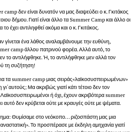
 camp δεν είναι δυνατόν να μας διαψεύδει ο κ. Γκιτάκος
ιου δήμου. Γιατί είναι άλλο τα Summer Camp και άλλο οι
το έχει αντιληφθεί ακόμα και ο κ. Γκιτάκος.
αν γίνεται ένα λάθος αναλαμβάνουμε την ευθύνη,
er camp άλλου πατρινού φορέα. Αλλά αυτό, το
εν το αντιλήφθηκε. Ή, το αντιλήφθηκε μεν αλλά τον
ού τη συζήτηση!
ε για τα summer camp μιας σειράς«λαϊκοσυσπειρωμένων»
ξη γι΄αυτούς; Μα ακριβώς γιατί κάτι τέτοιο δεν τον
. Λαϊκοσυσπειρωμένοι ή όχι, έχουν ακριβότερα summer
 αυτό δεν κρύβεται ούτε με κραυγές ούτε με ψέματα.
ζήτημα: Θυμίσαμε στο νεόκοπο… ριζοσπάστη μας μια
παναστατική». Το προσπέρασε με έκδηλη αμηχανία γιατί