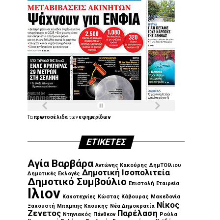
Τα
πρωτοσέλιδα
των
εφημερίδων
ΕΤΙΚΈΤΕΣ
Αγία Βαρβάρα
Αντώνης Κακούρης
ΔημΤΟΙλιου
Δημοτική Ισοπολιτεία
Δημοτικές Εκλογές
Δημοτικό Συμβούλιο
Επιστολή
Εταιρεία
Ιλιον
Κακοτεχνίες
Κώστας Κάβουρας
Μακεδονία
Νίκος
Ξακουστή
Μπαμπης Καουκης
Νέα Δημοκρατία
Ζενετος
Παρέλαση
Ντηνιακός
Πάνθεον
Ρούλα