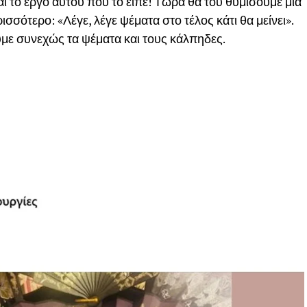
 το έργο αυτού που το είπε! Τώρα θα του θυμίσουμε μια
σσότερο: «Λέγε, λέγε ψέματα στο τέλος κάτι θα μείνει».
ουμε συνεχώς τα ψέματα και τους κάλπηδες.