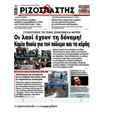
Τα
πρωτοσέλιδα
των
εφημερίδων