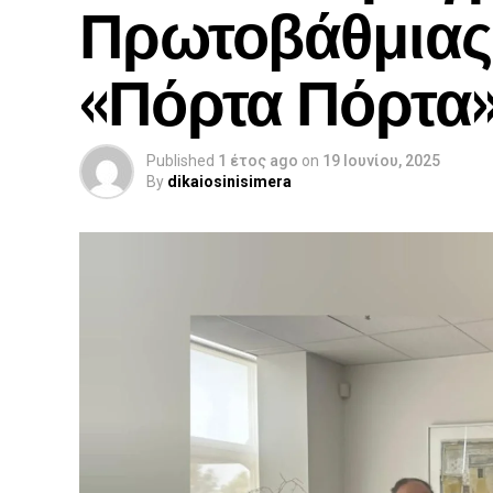
Πρωτοβάθμιας
«Πόρτα Πόρτα
Published
1 έτος ago
on
19 Ιουνίου, 2025
By
dikaiosinisimera