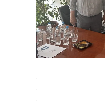
.
.
.
.