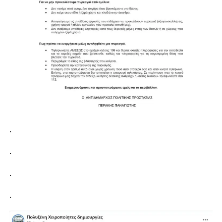
.
.
.
.