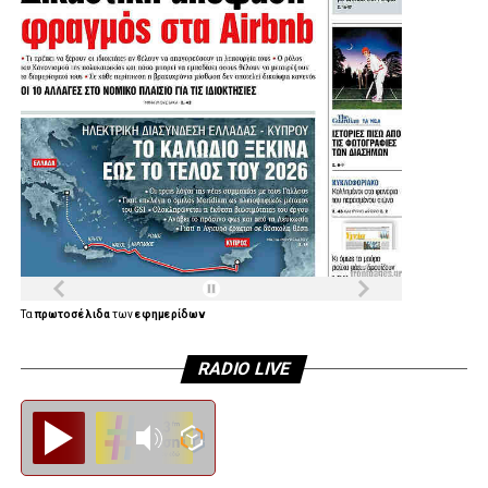
Τα
πρωτοσέλιδα
των
εφημερίδων
RADIO LIVE
Diesi FM