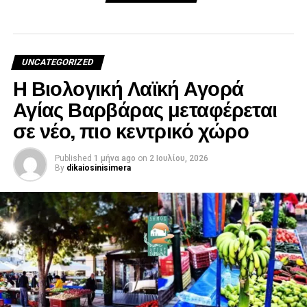
UNCATEGORIZED
Η Βιολογική Λαϊκή Αγορά
Αγίας Βαρβάρας μεταφέρεται
σε νέο, πιο κεντρικό χώρο
Published
1 μήνα ago
on
2 Ιουλίου, 2026
By
dikaiosinisimera