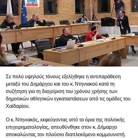
210 5616011
698 2789801
Δέχεται κατόπιν ραντεβού.
Ο Δρ. Κωνσταντίνος Ν. Δουλάκης βρίσκεται δίπλα σε
κάθε ασθενή, προσφέροντας σύγχρονες, αξιόπιστες
και εξατομικευμένες λύσεις για την υγεία και την
αισθητική του χαμόγελου, με επαγγελματισμό,
συνέπεια και σεβασμό στις ανάγκες κάθε ανθρώπου.
Σε πολύ υψηλούς τόνους εξελίχθηκε η αντιπαράθεση
μεταξύ του Δημάρχου και του κ. Ντηνιακού κατά τη
συζήτηση για τη διαχείριση του χρόνου χρήσης των
δημοτικών αθλητικών εγκαταστάσεων από τις ομάδες του
Χαϊδαρίου.
Ο κ. Ντηνιακός, εκφεύγοντας από τα όρια της πολιτικής
επιχειρηματολογίας, απευθύνθηκε στον κ. Δήμαρχο
αποκαλώντας τον πλούσιο διαπλεκόμενο κομμουνιστή.