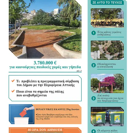
.
.
.
.
.
.