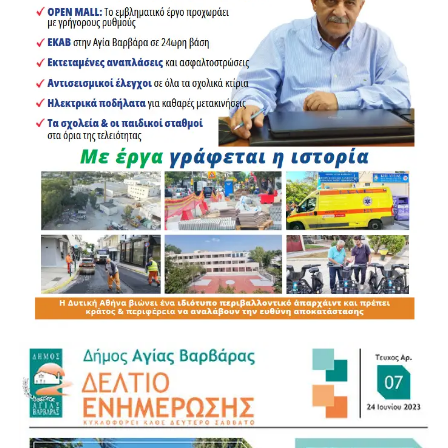
Δημοτικού Συμβουλίου απευθύνθηκε στον κ. Ντηνιακό
λέγοντας: «Έκανες το σόου σου, σε πήρε η κάμερα,
τελείωσε το σόου τώρα να συνεχίσουμε». Η
αντιπαράθεση, ωστόσο, συνεχίστηκε με ανταλλαγή
ύβρεων και στο τέλος ο κ. Ντηνιακός, κατά την προσφιλή
του τακτική, αποχώρησε.
Κύκλοι των δημοτικών παραγόντων στο Χαϊδάρι
εκφράζουν την απογοήτευσή τους από την εικόνα που
εμφανίζει το δημοτικό συμβούλιο, με τον κ. Ντηνιακό να
προκαλεί και να υβρίζει, και στη συνέχεια να αποχωρεί
από τις συνεδριάσεις, δίχως να ασκεί ουσιαστική και
ευπρεπή αντιπολίτευση, οδηγώντας την παράταξή του σε
αδιέξοδα.
Υ.Γ.: Απολαύστε τους διαλόγους στο απόσπασμα από τη
μετάδοση της συνεδρίασης.