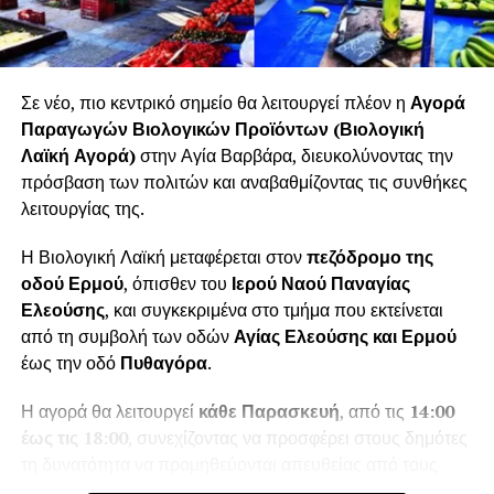
Σε νέο, πιο κεντρικό σημείο θα λειτουργεί πλέον η
Αγορά
Παραγωγών Βιολογικών Προϊόντων (Βιολογική
Λαϊκή Αγορά)
στην Αγία Βαρβάρα, διευκολύνοντας την
πρόσβαση των πολιτών και αναβαθμίζοντας τις συνθήκες
λειτουργίας της.
Η Βιολογική Λαϊκή μεταφέρεται στον
πεζόδρομο της
οδού Ερμού
, όπισθεν του
Ιερού Ναού Παναγίας
Ελεούσης
, και συγκεκριμένα στο τμήμα που εκτείνεται
από τη συμβολή των οδών
Αγίας Ελεούσης και Ερμού
έως την οδό
Πυθαγόρα
.
Η αγορά θα λειτουργεί
κάθε Παρασκευή
, από τις
14:00
έως τις 18:00
, συνεχίζοντας να προσφέρει στους δημότες
τη δυνατότητα να προμηθεύονται απευθείας από τους
παραγωγούς πιστοποιημένα βιολογικά προϊόντα υψηλής