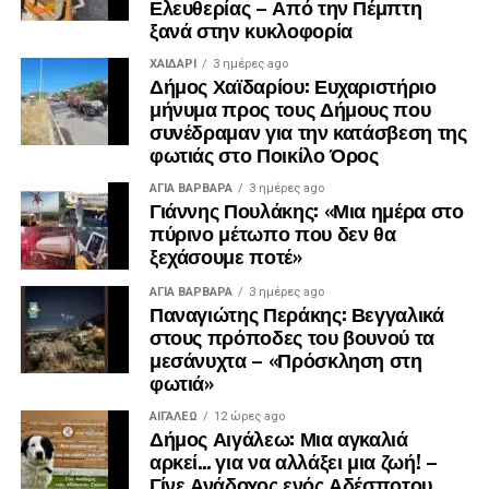
Ελευθερίας – Από την Πέμπτη
ξανά στην κυκλοφορία
ΧΑΪΔΑΡΙ
3 ημέρες ago
Δήμος Χαϊδαρίου: Ευχαριστήριο
μήνυμα προς τους Δήμους που
συνέδραμαν για την κατάσβεση της
φωτιάς στο Ποικίλο Όρος
ΑΓΙΑ ΒΑΡΒΑΡΑ
3 ημέρες ago
Γιάννης Πουλάκης: «Μια ημέρα στο
πύρινο μέτωπο που δεν θα
ξεχάσουμε ποτέ»
ΑΓΙΑ ΒΑΡΒΑΡΑ
3 ημέρες ago
Παναγιώτης Περάκης: Βεγγαλικά
στους πρόποδες του βουνού τα
μεσάνυχτα – «Πρόσκληση στη
φωτιά»
ΑΙΓΑΛΕΩ
12 ώρες ago
Δήμος Αιγάλεω: Μια αγκαλιά
αρκεί… για να αλλάξει μια ζωή! –
Γίνε Ανάδοχος ενός Αδέσποτου