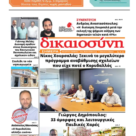
.
.
.