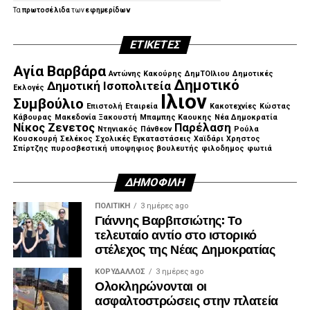
Τα
πρωτοσέλιδα
των
εφημερίδων
ΕΤΙΚΈΤΕΣ
Αγία Βαρβάρα
Αντώνης Κακούρης
ΔημΤΟΙλιου
Δημοτικές
Δημοτικό
Δημοτική Ισοπολιτεία
Εκλογές
Ιλιον
Συμβούλιο
Επιστολή
Εταιρεία
Κακοτεχνίες
Κώστας
Κάβουρας
Μακεδονία Ξακουστή
Μπαμπης Καουκης
Νέα Δημοκρατία
Νίκος Ζενετος
Παρέλαση
Ντηνιακός
Πάνθεον
Ρούλα
Κουσκουρή
Σελέκος
Σχολικές Εγκαταστάσεις
Χαϊδάρι
Χρηστος
Σπίρτζης
πυροσβεστική
υποψηφιος βουλευτής
φιλοδημος
φωτιά
ΔΗΜΟΦΙΛΉ
ΠΟΛΙΤΙΚΉ
3 ημέρες ago
Γιάννης Βαρβιτσιώτης: Το
τελευταίο αντίο στο ιστορικό
στέλεχος της Νέας Δημοκρατίας
ΚΟΡΥΔΑΛΛΟΣ
3 ημέρες ago
Ολοκληρώνονται οι
ασφαλτοστρώσεις στην πλατεία