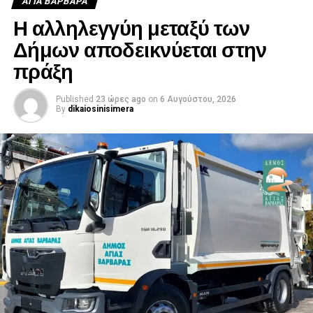
ΑΓΙΑ ΒΑΡΒΑΡΑ
Η αλληλεγγύη μεταξύ των
Δήμων αποδεικνύεται στην
πράξη
Published
23 ώρες ago
on
6 Αυγούστου, 2026
By
dikaiosinisimera