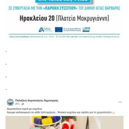
.
.
.
.