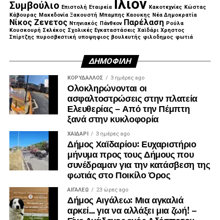
Ιλιον
Συμβούλιο
Επιστολή
Εταιρεία
Κακοτεχνίες
Κώστας
Κάβουρας
Μακεδονία Ξακουστή
Μπαμπης Καουκης
Νέα Δημοκρατία
Νίκος Ζενετος
Παρέλαση
Ντηνιακός
Πάνθεον
Ρούλα
Κουσκουρή
Σελέκος
Σχολικές Εγκαταστάσεις
Χαϊδάρι
Χρηστος
Σπίρτζης
πυροσβεστική
υποψηφιος βουλευτής
φιλοδημος
φωτιά
ΔΗΜΟΦΙΛΉ
ΚΟΡΥΔΑΛΛΟΣ
3 ημέρες ago
Ολοκληρώνονται οι
ασφαλτοστρώσεις στην πλατεία
Ελευθερίας – Από την Πέμπτη
ξανά στην κυκλοφορία
ΧΑΪΔΑΡΙ
3 ημέρες ago
Δήμος Χαϊδαρίου: Ευχαριστήριο
μήνυμα προς τους Δήμους που
συνέδραμαν για την κατάσβεση της
φωτιάς στο Ποικίλο Όρος
ΑΙΓΑΛΕΩ
23 ώρες ago
Δήμος Αιγάλεω: Μια αγκαλιά
αρκεί… για να αλλάξει μια ζωή! –