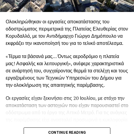
Ολοκληρώθηκαν οι εργασίες αποκατάστασης του
οδοστρώματος περιμετρικά της Πλατείας Ελευθερίας στον
Κορυδαλλό, με τον Αντιδήμαρχο Γιώργο Δημόπουλο να
εκφράζει την ικανοποίησή του για το τελικό αποτέλεσμα.
«Τέρμα τα βάσανά μας… Όντως αεροδρόμιο η πλατεία
μας! Ασφαλής και λειτουργική», ανέφερε χαρακτηριστικά
σε ανάρτησή του, συγχαίροντας θερμά τα στελέχη και τους
εργαζομένους των Τεχνικών Υπηρεσιών του Δήμου για
την ολοκλήρωση της απαιτητικής παρέμβασης.
Οι εργασίες είχαν ξεκινήσει στις 20 Ιουλίου, με στόχο την
.
αποκατάσταση των αστοχιών που είχαν παρουσιαστεί στο
οδόστρωμα από το έργο της Αττικό Μετρό. Για τις ανάγκες
της παρέμβασης είχε ανασταλεί προσωρινά η κυκλοφορία
των οχημάτων περιμετρικά της πλατείας έως και τις 5
.
CONTINUE READING
Αυγούστου.