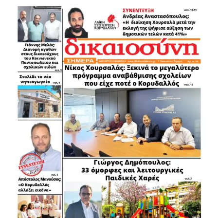
.
.
.