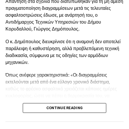
Απάντηση στα σχόλια που διατυπώθηκαν για τη μη άμεση
πραγματοποίηση διαγραμμίσεων μετά τις τελευταίες
ασφαλτοστρώσεις έδωσε, με ανάρτησή του, ο
Αντιδήμαρχος Τεχνικών Υπηρεσιών του Δήμου
Κορυδαλλού, Γιώργος Δημόπουλος.
Ο κ. Δημόπουλος διευκρίνισε ότι η αναμονή δεν αποτελεί
παράλειψη ή καθυστέρηση, αλλά προβλεπόμενη τεχνική
διαδικασία, σύμφωνα με τις οδηγίες των αρμόδιων
μηχανικών.
Όπως ανέφερε χαρακτηριστικά: «Οι διαγραμμίσεις
εκτελούνται μετά από ένα εύλογο χρονικό διάστημα,
καθώς το φρέσκο ασφαλτικό χρειάζεται κάποιες ημέρες
κυκλοφορίας, ώστε να πέσει η θερμοκρασία του, να
σταματήσει να εκλύει έλαια και να σταθεροποιηθεί. Εάν η
CONTINUE READING
διαγράμμιση γίνει αμέσως μετά την ασφαλτόστρωση, η
βαφή δεν προσκολλάται σωστά, ρηγματώνεται και
ξεφτίζει.