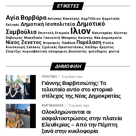
ΕΤΙΚΈΤΕΣ
Αγία Βαρβάρα
Αντώνης Κακούρης
ΔημΤΟΙλιου
Δημοτικές
Δημοτικό
Δημοτική Ισοπολιτεία
Εκλογές
Ιλιον
Συμβούλιο
Επιστολή
Εταιρεία
Κακοτεχνίες
Κώστας
Κάβουρας
Μακεδονία Ξακουστή
Μπαμπης Καουκης
Νέα Δημοκρατία
Νίκος Ζενετος
Παρέλαση
Ντηνιακός
Πάνθεον
Ρούλα
Κουσκουρή
Σελέκος
Σχολικές Εγκαταστάσεις
Χαϊδάρι
Χρηστος
Σπίρτζης
πυροσβεστική
υποψηφιος βουλευτής
φιλοδημος
φωτιά
ΔΗΜΟΦΙΛΉ
ΠΟΛΙΤΙΚΉ
3 ημέρες ago
Γιάννης Βαρβιτσιώτης: Το
τελευταίο αντίο στο ιστορικό
στέλεχος της Νέας Δημοκρατίας
ΚΟΡΥΔΑΛΛΟΣ
3 ημέρες ago
Ολοκληρώνονται οι
ασφαλτοστρώσεις στην πλατεία
Ελευθερίας – Από την Πέμπτη
ξανά στην κυκλοφορία