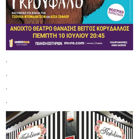
.
.
.
.