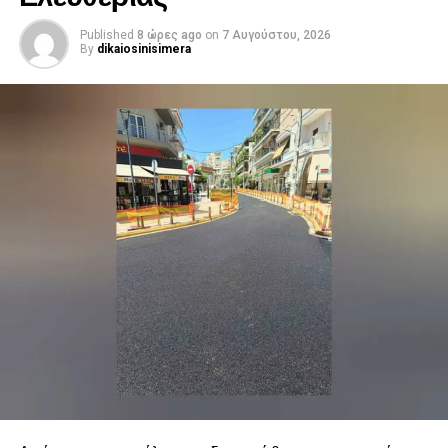
Published
8 ώρες ago
on
7 Αυγούστου, 2026
By
dikaiosinisimera