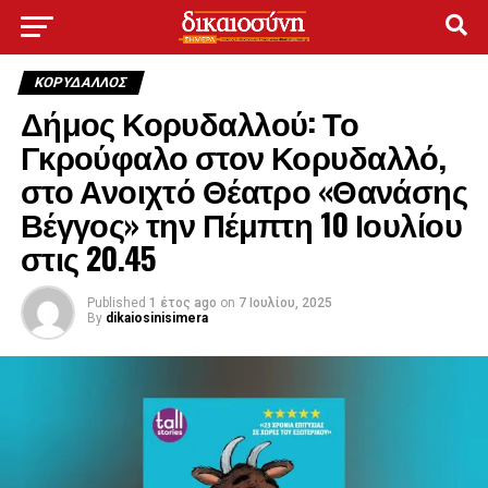
ΚΟΡΥΔΑΛΛΟΣ
Δήμος Κορυδαλλού: Το
Γκρούφαλο στον Κορυδαλλό,
στο Ανοιχτό Θέατρο «Θανάσης
Βέγγος» την Πέμπτη 10 Ιουλίου
στις 20.45
Published
1 έτος ago
on
7 Ιουλίου, 2025
By
dikaiosinisimera