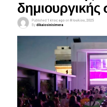
δημιουργικής
Published
1 έτος ago
on
8 Ιουλίου, 2025
By
dikaiosinisimera