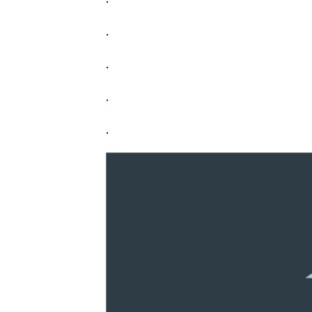
.
.
.
.