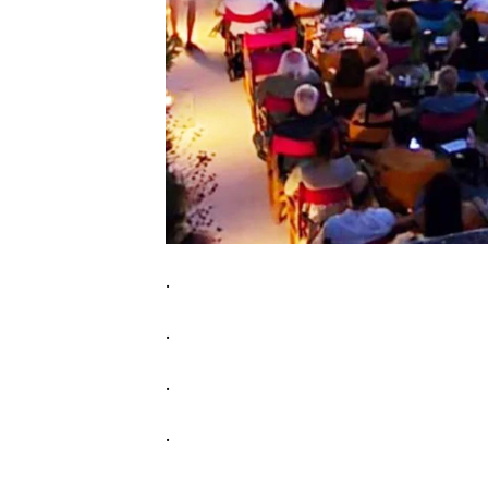
.
.
.
.
.