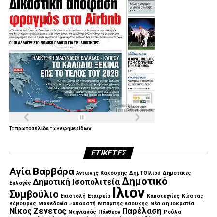
Τα
πρωτοσέλιδα
των
εφημερίδων
ΕΤΙΚΈΤΕΣ
Αγία Βαρβάρα
Αντώνης Κακούρης
ΔημΤΟΙλιου
Δημοτικές
Δημοτικό
Δημοτική Ισοπολιτεία
Εκλογές
Ιλιον
Συμβούλιο
Επιστολή
Εταιρεία
Κακοτεχνίες
Κώστας
Κάβουρας
Μακεδονία Ξακουστή
Μπαμπης Καουκης
Νέα Δημοκρατία
Νίκος Ζενετος
Παρέλαση
Ντηνιακός
Πάνθεον
Ρούλα