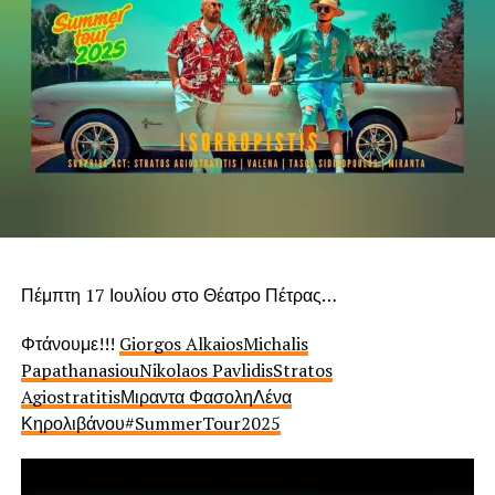
Πέμπτη 17 Ιουλίου στο Θέατρο Πέτρας…
Φτάνουμε!!!
Giorgos Alkaios
Michalis
Papathanasiou
Nikolaos Pavlidis
Stratos
Agiostratitis
Μιραντα Φασολη
Λένα
Κηρολιβάνου
#SummerTour2025