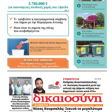
Πολύτιμη υπήρξε κατά τη διάρκεια της επιχείρησης και η
συνδρομή του αντιδημάρχου Μάνδρας – Ειδυλλίας,
Δημήτρη Παγώνη, ο οποίος ενημέρωνε τους διασώστες
για ζώα που βρίσκονταν σε κίνδυνο ή είχαν άμεση ανάγκη
βοήθειας.