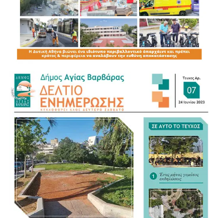
ΔΙΚΕΠΑΖ χρειάστηκε να πραγματοποιήσουν ιδιαίτερα
δύσκολους και επικίνδυνους χειρισμούς, προκειμένου να
προσεγγίσουν τα τρομαγμένα ζώα.
Ιδιαίτερα σημαντική ήταν η επέμβασή τους για τη διάσωση
ενός τραυματισμένου σκύλου, ο οποίος εντοπίστηκε με
εγκαύματα. Η παρέμβαση των πληρωμάτων αποδείχθηκε
σωτήρια.
Το ζώο μεταφέρθηκε στις εγκαταστάσεις του ΔΙΚΕΠΑΖ,
όπου νοσηλεύεται και δέχεται την απαραίτητη κτηνιατρική
φροντίδα. Οι κτηνίατροι περιποιούνται τα εγκαύματά του
και καταβάλλουν κάθε προσπάθεια για να ανακουφίσουν
τους πόνους του.
Για τις γάτες που παρέμεναν στην περιοχή, τα πληρώματα
άφησαν μεγάλες ποσότητες τροφής, συγκεντρώνοντάς τες
σε ασφαλές σημείο της παραλίας, το οποίο υποδείχθηκε
από τον Δήμο και τις πυροσβεστικές δυνάμεις.