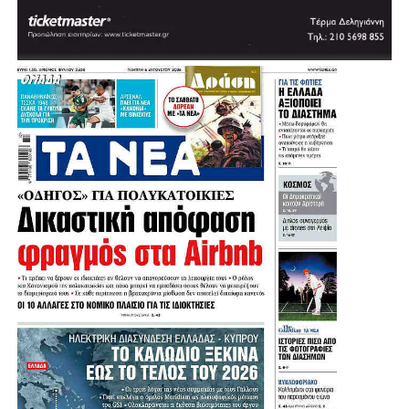
.
.
.