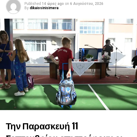
Published
14 ώρες ago
on
6 Αυγούστου, 2026
By
dikaiosinisimera
Την Παρασκευή 11