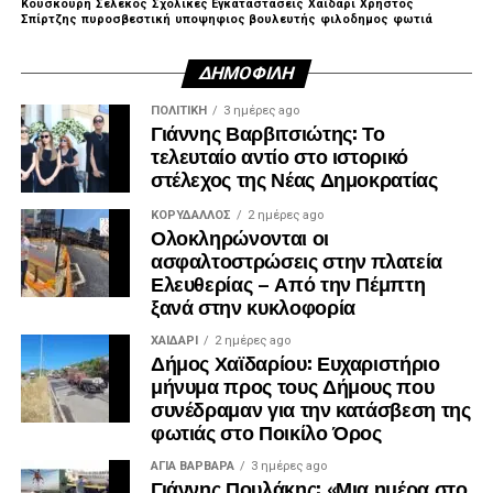
Κουσκουρή
Σελέκος
Σχολικές Εγκαταστάσεις
Χαϊδάρι
Χρηστος
Σπίρτζης
πυροσβεστική
υποψηφιος βουλευτής
φιλοδημος
φωτιά
ΔΗΜΟΦΙΛΉ
ΠΟΛΙΤΙΚΉ
3 ημέρες ago
Γιάννης Βαρβιτσιώτης: Το
τελευταίο αντίο στο ιστορικό
στέλεχος της Νέας Δημοκρατίας
ΚΟΡΥΔΑΛΛΟΣ
2 ημέρες ago
Ολοκληρώνονται οι
ασφαλτοστρώσεις στην πλατεία
Ελευθερίας – Από την Πέμπτη
ξανά στην κυκλοφορία
ΧΑΪΔΑΡΙ
2 ημέρες ago
Δήμος Χαϊδαρίου: Ευχαριστήριο
μήνυμα προς τους Δήμους που
συνέδραμαν για την κατάσβεση της
φωτιάς στο Ποικίλο Όρος
ΑΓΙΑ ΒΑΡΒΑΡΑ
3 ημέρες ago
Γιάννης Πουλάκης: «Μια ημέρα στο