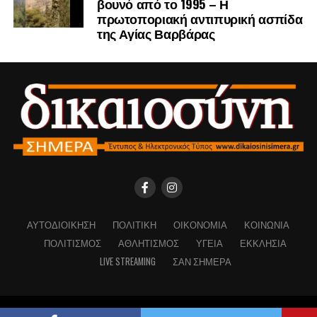
βουνό από το 1995 – Η
πρωτοποριακή αντιπυρική ασπίδα
της Αγίας Βαρβάρας
ΑΥΤΟΔΙΟΊΚΗΣΗ
ΠΟΛΙΤΙΚΉ
ΟΙΚΟΝΟΜΊΑ
ΚΟΙΝΩΝΊΑ
ΠΟΛΙΤΙΣΜΌΣ
ΑΘΛΗΤΙΣΜΌΣ
ΥΓΕΊΑ
ΕΚΚΛΗΣΊΑ
LIVE STREAMING
ΣΑΝ ΣΉΜΕΡΑ
Copyright © Dikaiosinisimera.gr 2026