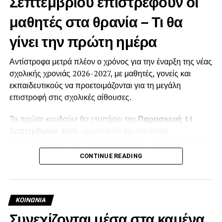
Σεπτεμβρίου επιστρέφουν οι
μαθητές στα θρανία – Τι θα
γίνει την πρώτη ημέρα
Αντίστροφα μετρά πλέον ο χρόνος για την έναρξη της νέας
σχολικής χρονιάς 2026-2027, με μαθητές, γονείς και
εκπαιδευτικούς να προετοιμάζονται για τη μεγάλη
επιστροφή στις σχολικές αίθουσες.
Το πρώτο κουδούνι θα χτυπήσει την
Παρασκευή 11
Σεπτεμβρίου 2026
, ημέρα κατά την οποία θα
πραγματοποιηθεί στις σχολικές μονάδες ο καθιερωμένος
αγιασμός για την έναρξη των μαθημάτων.
CONTINUE READING
Σύμφωνα με το ισχύον θεσμικό πλαίσιο, η διδασκαλία των
μαθημάτων αρχίζει στις 11 Σεπτεμβρίου τόσο στα
Νηπιαγωγεία και τα Δημοτικά όσο και στα Γυμνάσια και τα
ΚΟΙΝΩΝΊΑ
Λύκεια. Όταν η συγκεκριμένη ημερομηνία συμπίπτει με
Συνεχίζονται μέσα στα καμένα