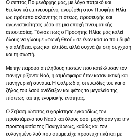
Ο σεπτός Ποιμενάρχης μας, με λόγο πατρικό και
θεολογικά εμπνευσμένο, ανεφέρθη στον Προφήτη Ηλία
ως πρότυπο ακλόνητης πίστεως, προσευχής και
αγωνιστικότητας μέσα σε μια εποχή πνευματικής
αποστασίας. Τόνισε πως ο Προφήτης Ηλίας μάς καλεί
όλους να γίνουμε «φωνή Θεού» σε έναν κόσμο που διψά
για αλήθεια, φως και ελπίδα, αλλά συχνά ζει στη σύγχυση
και τη σιωπή.
Με την παρουσία πλήθους πιστών που κατέκλυσαν τον
πανηγυρίζοντα Ναό, η ατμόσφαιρα ήταν κατανυκτική και
πανηγυρική συνάμα. Η ψαλμωδία, οι ευωδίες του και ο
ζήλος του λαού ανέδειξαν και φέτος το μεγαλείο της
πίστεως και της ενοριακής ενότητας.
Ο Σεβασμιώτατος ευχαρίστησε εγκαρδίως τον
προϊστάμενο του Ναού και όλους όσοι μόχθησαν για την
προετοιμασία της Πανηγύρεως, καθώς και τον
ευλογημένο λαό που συμμετείχε προσευχητικά και με