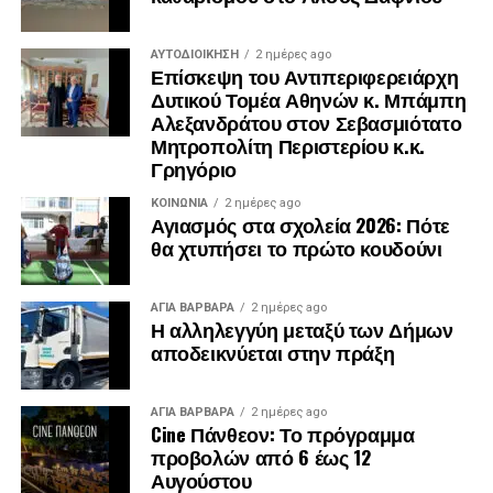
ΑΥΤΟΔΙΟΊΚΗΣΗ
2 ημέρες ago
Επίσκεψη του Αντιπεριφερειάρχη
Δυτικού Τομέα Αθηνών κ. Μπάμπη
Αλεξανδράτου στον Σεβασμιότατο
Μητροπολίτη Περιστερίου κ.κ.
Γρηγόριο
ΚΟΙΝΩΝΊΑ
2 ημέρες ago
Αγιασμός στα σχολεία 2026: Πότε
θα χτυπήσει το πρώτο κουδούνι
.
ΑΓΙΑ ΒΑΡΒΑΡΑ
2 ημέρες ago
.
Η αλληλεγγύη μεταξύ των Δήμων
.
αποδεικνύεται στην πράξη
ΑΓΙΑ ΒΑΡΒΑΡΑ
2 ημέρες ago
Cine Πάνθεον: Το πρόγραμμα
προβολών από 6 έως 12
Αυγούστου