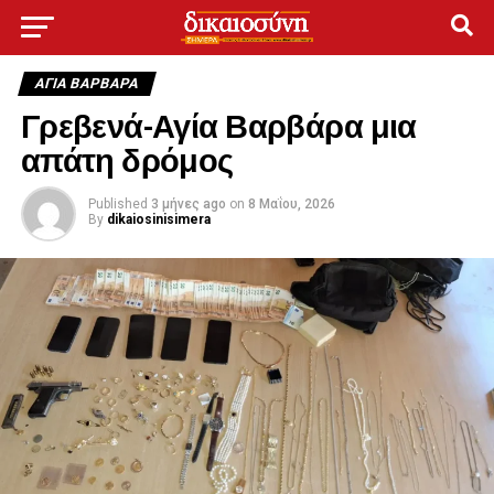
ΑΓΙΑ ΒΑΡΒΑΡΑ
Γρεβενά-Αγία Βαρβάρα μια
απάτη δρόμος
Published
3 μήνες ago
on
8 Μαΐου, 2026
By
dikaiosinisimera