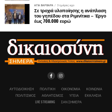
ΑΓΙΑ ΒΑΡΒΑΡΑ
3 ημέρες ago
Σε τροχιά υλοποίησης η ανάπλαση
του γηπέδου στα Ριμινίτικα – Έργο
έως 700.000 ευρώ
ΑΥΤΟΔΙΟΊΚΗΣΗ
ΠΟΛΙΤΙΚΉ
ΟΙΚΟΝΟΜΊΑ
ΚΟΙΝΩΝΊΑ
ΠΟΛΙΤΙΣΜΌΣ
ΑΘΛΗΤΙΣΜΌΣ
ΥΓΕΊΑ
ΕΚΚΛΗΣΊΑ
LIVE STREAMING
ΣΑΝ ΣΉΜΕΡΑ