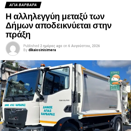
ΑΓΙΑ ΒΑΡΒΑΡΑ
Η αλληλεγγύη μεταξύ των
Δήμων αποδεικνύεται στην
πράξη
Published
2 ημέρες ago
on
6 Αυγούστου, 2026
By
dikaiosinisimera