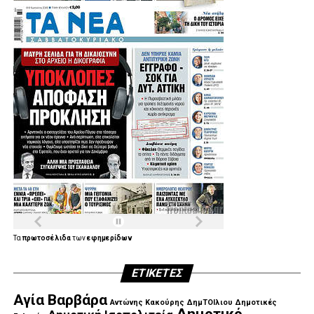
Τα
πρωτοσέλιδα
των
εφημερίδων
ΕΤΙΚΈΤΕΣ
Αγία Βαρβάρα
Αντώνης Κακούρης
ΔημΤΟΙλιου
Δημοτικές
Δημοτικό