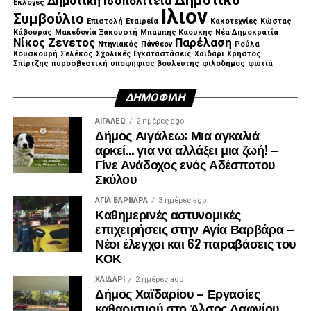
Δημοτική Ισοπολιτεία
Εκλογές
Ιλιον
Συμβούλιο
Επιστολή
Εταιρεία
Κακοτεχνίες
Κώστας
Κάβουρας
Μακεδονία Ξακουστή
Μπαμπης Καουκης
Νέα Δημοκρατία
Νίκος Ζενετος
Παρέλαση
Ντηνιακός
Πάνθεον
Ρούλα
Κουσκουρή
Σελέκος
Σχολικές Εγκαταστάσεις
Χαϊδάρι
Χρηστος
Σπίρτζης
πυροσβεστική
υποψηφιος βουλευτής
φιλοδημος
φωτιά
ΔΗΜΟΦΙΛΉ
ΑΙΓΑΛΕΩ
2 ημέρες ago
Δήμος Αιγάλεω: Μια αγκαλιά
αρκεί… για να αλλάξει μια ζωή! –
Γίνε Ανάδοχος ενός Αδέσποτου
Σκύλου
ΑΓΙΑ ΒΑΡΒΑΡΑ
3 ημέρες ago
Καθημερινές αστυνομικές
επιχειρήσεις στην Αγία Βαρβάρα –
Νέοι έλεγχοι και 62 παραβάσεις του
ΚΟΚ
ΧΑΪΔΑΡΙ
2 ημέρες ago
Δήμος Χαϊδαρίου – Εργασίες
καθαρισμού στο Άλσος Δαφνίου