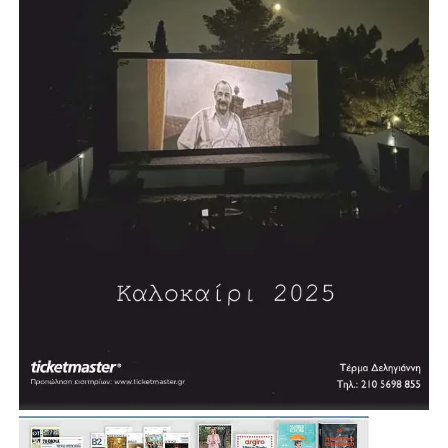
αθλητικές εγκαταστάσεις.
Σύμφωνα με τον σχεδιασμό, η διαδικασία δημοπράτησης
αναμένεται να ξεκινήσει μέσα στη χρονιά, με τον δήμαρχο
να εκφράζει την εκτίμηση ότι σε περίπου δύο χρόνια η
πόλη θα διαθέτει ένα σύγχρονο κλειστό κολυμβητήριο.
«Θέλουμε πολύ να το υποστηρίξουμε αυτό και να
δώσουμε μία διέξοδο», σημείωσε, εξηγώντας ότι σήμερα
πολλοί κάτοικοι και παιδιά της Αγίας Βαρβάρας