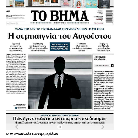
αναγκάζονται να χρησιμοποιούν κολυμβητήρια γειτονικών
Δήμων.
Μια παρέμβαση που έρχεται να ενισχύσει ακόμη
περισσότερο τις αθλητικές υποδομές της Αγίας Βαρβάρας
και να δώσει νέες δυνατότητες άθλησης στα παιδιά, στους
συλλόγους και συνολικά στους κατοίκους της πόλης.
Η Συνέντευξη του Δημάρχου Αγίας Βαρβάρας:
Τα
πρωτοσέλιδα
των
εφημερίδων