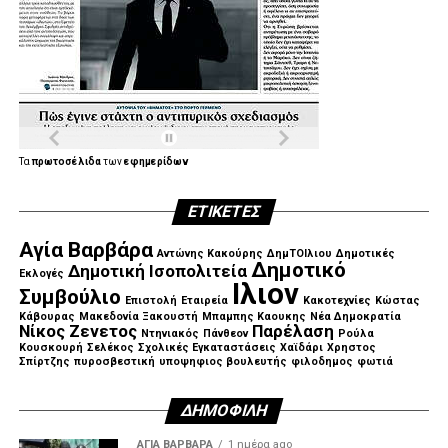
.
.
Τα
πρωτοσέλιδα
των
εφημερίδων
ΕΤΙΚΈΤΕΣ
.
Αγία Βαρβάρα
Αντώνης Κακούρης
ΔημΤΟΙλιου
Δημοτικές
Δημοτικό
Δημοτική Ισοπολιτεία
Εκλογές
Ιλιον
Συμβούλιο
Επιστολή
Εταιρεία
Κακοτεχνίες
Κώστας
Κάβουρας
Μακεδονία Ξακουστή
Μπαμπης Καουκης
Νέα Δημοκρατία
Νίκος Ζενετος
Παρέλαση
Ντηνιακός
Πάνθεον
Ρούλα
Κουσκουρή
Σελέκος
Σχολικές Εγκαταστάσεις
Χαϊδάρι
Χρηστος
Σπίρτζης
πυροσβεστική
υποψηφιος βουλευτής
φιλοδημος
φωτιά
ΔΗΜΟΦΙΛΉ
ΑΓΙΑ ΒΑΡΒΑΡΑ
1 ημέρα ago