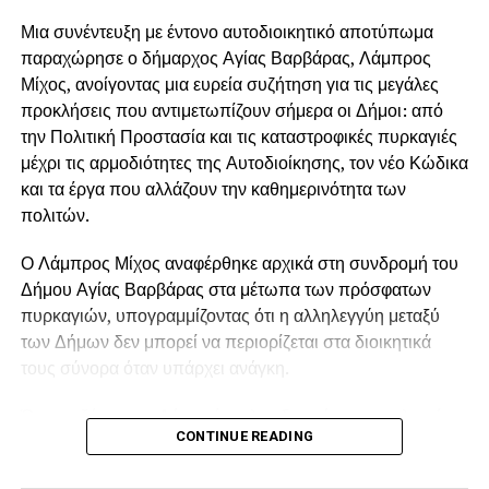
Μια συνέντευξη με έντονο αυτοδιοικητικό αποτύπωμα
παραχώρησε ο δήμαρχος Αγίας Βαρβάρας, Λάμπρος
Μίχος, ανοίγοντας μια ευρεία συζήτηση για τις μεγάλες
προκλήσεις που αντιμετωπίζουν σήμερα οι Δήμοι: από
την Πολιτική Προστασία και τις καταστροφικές πυρκαγιές
μέχρι τις αρμοδιότητες της Αυτοδιοίκησης, τον νέο Κώδικα
και τα έργα που αλλάζουν την καθημερινότητα των
πολιτών.
Ο Λάμπρος Μίχος αναφέρθηκε αρχικά στη συνδρομή του
Δήμου Αγίας Βαρβάρας στα μέτωπα των πρόσφατων
πυρκαγιών, υπογραμμίζοντας ότι η αλληλεγγύη μεταξύ
των Δήμων δεν μπορεί να περιορίζεται στα διοικητικά
τους σύνορα όταν υπάρχει ανάγκη.
Όπως εξήγησε, ο Δήμος έστειλε υδροφόρα στις πληγείσες
CONTINUE READING
περιοχές, η οποία αρχικά χρησιμοποιήθηκε για τον
ανεφοδιασμό των δεξαμενών από τις οποίες έπαιρναν