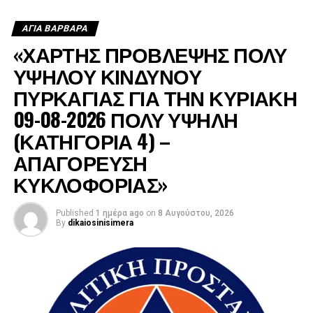
νερό τα ελικόπτερα, ενώ μετά τη δύση του ήλιου συνέχισε
να τροφοδοτεί με νερό τα πυροσβεστικά οχήματα.
ΑΓΙΑ ΒΑΡΒΑΡΑ
«ΧΑΡΤΗΣ ΠΡΟΒΛΕΨΗΣ ΠΟΛΥ
ΥΨΗΛΟΥ ΚΙΝΔΥΝΟΥ
ΠΥΡΚΑΓΙΑΣ ΓΙΑ ΤΗΝ ΚΥΡΙΑΚΗ
09-08-2026 ΠΟΛΥ ΥΨΗΛΗ
(ΚΑΤΗΓΟΡΙΑ 4) –
ΑΠΑΓΟΡΕΥΣΗ
ΚΥΚΛΟΦΟΡΙΑΣ»
Published
1 ημέρα ago
on
8 Αυγούστου, 2026
By
dikaiosinisimera