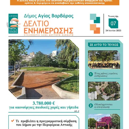
Για τον νέο Κώδικα της Αυτοδιοίκησης αναγνώρισε ως
σημαντικό βήμα τη συγκέντρωση της διάσπαρτης
νομοθεσίας σε ένα ενιαίο κείμενο, άσκησε όμως κριτική
στον τρόπο με τον οποίο διαμορφώνεται. «Η
Αυτοδιοίκηση ξέρει τι Αυτοδιοίκηση θέλει», σημείωσε,
υποστηρίζοντας ότι οι Δήμοι θα έπρεπε να έχουν πολύ
πιο καθοριστικό ρόλο στη διαμόρφωση του νέου
πλαισίου.
«Τα ουσιώδη είναι οι αρμοδιότητες και οι πόροι»