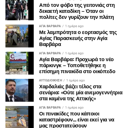
Από τον φόβο της γειτονιάς στη
δεκαετή καταδίκη – Όταν οι
πολίτες δεν γυρίζουν την πλάτη
ΑΓΙΑ ΒΑΡΒΑΡΑ
1 ημέρα ago
Με λαμπρότητα ο εορτασμός της
Αγίας Παρασκευής στην Αγία
Βαρβάρα
ΑΓΙΑ ΒΑΡΒΑΡΑ
1 ημέρα ago
Αγία Βαρβάρα: Προχωρά το νέο
πάρκινγκ – Τοποθετήθηκε η
επίσημη πινακίδα στο οικόπεδο
ΑΥΤΟΔΙΟΊΚΗΣΗ
1 ημέρα ago
Χαρδαλιάς βάζει τέλος στα
σενάρια: «Ούτε μία ανεμογεννήτρια
στα καμένα της Αττικής»
ΑΓΙΑ ΒΑΡΒΑΡΑ
1 ημέρα ago
Οι πινακίδες που κάποιοι
καταστρέφουν… είναι εκεί για να
μας προστατεύσουν