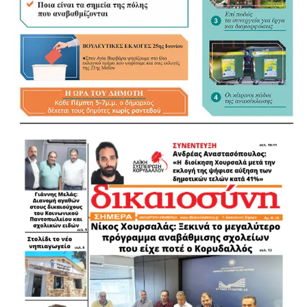
Αναφερόμενος στη συζήτηση για το εκλογικό σύστημα, τη
δεύτερη Κυριακή και την Αποκεντρωμένη Διοίκηση, ο
Λάμπρος Μίχος ξεκαθάρισε ότι για τον ίδιο το κρίσιμο
ζήτημα βρίσκεται αλλού. «Λίγο με απασχολεί αν θα είναι
δεύτερη Κυριακή ή πρώτη Κυριακή. Με απασχολούν
περισσότερο τα ουσιώδη», είπε. Ο δήμαρχος τάχθηκε
.