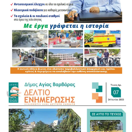
Βασίλης Λώλος συμμετείχε στην λιτάνευση της Ιεράς
Εικόνας του Ευαγγελισμού στους δρόμους της ενορίας
υπό τους ήχους
της φιλαρμονικής του Δήμου Περιστερίου.
Ο ΑΝΤΙΠΕΡΙΦΕΡΕΙΑΡΧΗΣ
Π.Ε. ΔΥΤΙΚΟΥ ΤΟΜΕΑ ΑΘΗΝΩΝ
ΛΩΛΟΣ ΒΑΣΙΛΕΙΟΣ