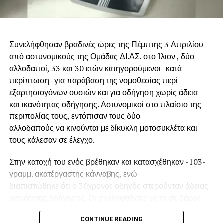
Συνελήφθησαν βραδινές ώρες της Πέμπτης 3 Απριλίου
από αστυνομικούς της Ομάδας ΔΙ.ΑΣ. στο Ίλιον , δύο
.
αλλοδαποί, 33 και 30 ετών κατηγορούμενοι -κατά
περίπτωση- για παράβαση της νομοθεσίας περί
.
εξαρτησιογόνων ουσιών και για οδήγηση χωρίς άδεια
και ικανότητας οδήγησης. Αστυνομικοί στο πλαίσιο της
.
περιπολίας τους, εντόπισαν τους δύο
αλλοδαπούς να κινούνται με δίκυκλη μοτοσυκλέτα και
.
τους κάλεσαν σε έλεγχο.
Στην κατοχή του ενός βρέθηκαν και κατασχέθηκαν -103-
γραμμ. ακατέργαστης κάνναβης, ενώ
διαπιστώθηκε ότι ο 30χρονος οδηγός στερούνταν άδειας
ικανότητας οδήγησης. Οι συλληφθέντες με τη σε βάρος
του δικογραφία από το Τμήμα Δίωξης και Εξιχνίασης
CONTINUE READING
Εγκλημάτων Ιλίου, οδηγήθηκαν στον Εισαγγελέα.