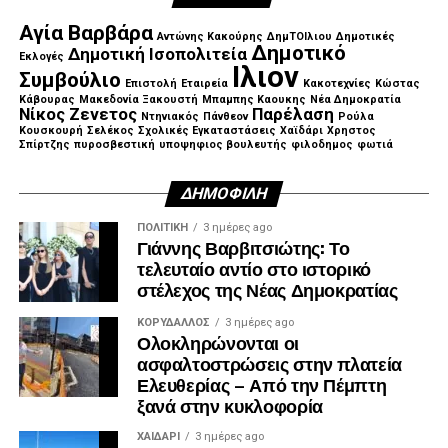
Αγία Βαρβάρα
Αντώνης Κακούρης
ΔημΤΟΙλιου
Δημοτικές
Δημοτικό
Δημοτική Ισοπολιτεία
Εκλογές
Ιλιον
Συμβούλιο
Επιστολή
Εταιρεία
Κακοτεχνίες
Κώστας
Κάβουρας
Μακεδονία Ξακουστή
Μπαμπης Καουκης
Νέα Δημοκρατία
Νίκος Ζενετος
Παρέλαση
Ντηνιακός
Πάνθεον
Ρούλα
Κουσκουρή
Σελέκος
Σχολικές Εγκαταστάσεις
Χαϊδάρι
Χρηστος
Σπίρτζης
πυροσβεστική
υποψηφιος βουλευτής
φιλοδημος
φωτιά
ΔΗΜΟΦΙΛΉ
ΠΟΛΙΤΙΚΉ
3 ημέρες ago
Γιάννης Βαρβιτσιώτης: Το
τελευταίο αντίο στο ιστορικό
στέλεχος της Νέας Δημοκρατίας
ΚΟΡΥΔΑΛΛΟΣ
3 ημέρες ago
Ολοκληρώνονται οι
ασφαλτοστρώσεις στην πλατεία
Ελευθερίας – Από την Πέμπτη
ξανά στην κυκλοφορία
ΧΑΪΔΑΡΙ
3 ημέρες ago