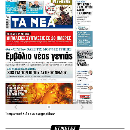
Τα
πρωτοσέλιδα
των
εφημερίδων
ΕΤΙΚΈΤΕΣ