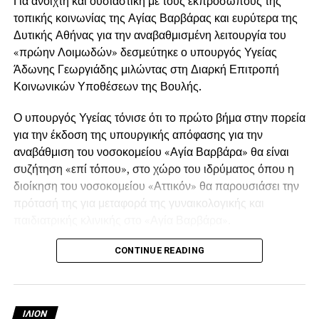
Για ανοιχτή και ουσιαστική με τους εκπροσώπους της
τοπικής κοινωνίας της Αγίας Βαρβάρας και ευρύτερα της
Δυτικής Αθήνας για την αναβαθμισμένη λειτουργία του
«πρώην Λοιμωδών» δεσμεύτηκε ο υπουργός Υγείας
Άδωνης Γεωργιάδης μιλώντας στη Διαρκή Επιτροπή
Κοινωνικών Υποθέσεων της Βουλής.
Ο υπουργός Υγείας τόνισε ότι το πρώτο βήμα στην πορεία
για την έκδοση της υπουργικής απόφασης για την
αναβάθμιση του νοσοκομείου «Αγία Βαρβάρα» θα είναι
συζήτηση «επί τόπου», στο χώρο του ιδρύματος όπου η
διοίκηση του νοσοκομείου «Αττικόν» θα παρουσιάσει την
πρότασή της για μεταφορά της γυναικολογικής και
παιδιατρικής κλινικής στο «Αγία Βαρβάρα».
Στη συζήτηση, θα συμμετάσχουν οι βουλευτές της
CONTINUE READING
Δυτικής Αθήνας, ο δήμαρχος Λάμπρος Μίχος που ο
υπουργός δήλωσε ότι τον εκτιμά πολύ από τα χρόνια που
συνυπήρξαν ως βουλευτές και εκπρόσωποι του
ΙΛΙΟΝ