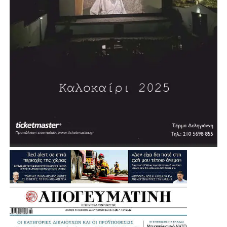
Σύμφωνα με τον σχεδιασμό, η διαδικασία δημοπράτησης
αναμένεται να ξεκινήσει μέσα στη χρονιά, με τον δήμαρχο
να εκφράζει την εκτίμηση ότι σε περίπου δύο χρόνια η
πόλη θα διαθέτει ένα σύγχρονο κλειστό κολυμβητήριο.
«Θέλουμε πολύ να το υποστηρίξουμε αυτό και να
δώσουμε μία διέξοδο», σημείωσε, εξηγώντας ότι σήμερα
πολλοί κάτοικοι και παιδιά της Αγίας Βαρβάρας
αναγκάζονται να χρησιμοποιούν κολυμβητήρια γειτονικών
Δήμων.
Μια παρέμβαση που έρχεται να ενισχύσει ακόμη
περισσότερο τις αθλητικές υποδομές της Αγίας Βαρβάρας