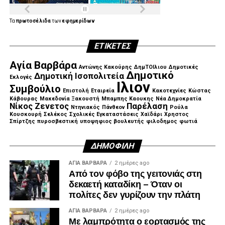
.
Τα
πρωτοσέλιδα
των
εφημερίδων
ΕΤΙΚΈΤΕΣ
.
Αγία Βαρβάρα
Αντώνης Κακούρης
ΔημΤΟΙλιου
Δημοτικές
Δημοτικό
Δημοτική Ισοπολιτεία
Εκλογές
Ιλιον
Συμβούλιο
Επιστολή
Εταιρεία
Κακοτεχνίες
Κώστας
Κάβουρας
Μακεδονία Ξακουστή
Μπαμπης Καουκης
Νέα Δημοκρατία
Νίκος Ζενετος
Παρέλαση
Ντηνιακός
Πάνθεον
Ρούλα
Κουσκουρή
Σελέκος
Σχολικές Εγκαταστάσεις
Χαϊδάρι
Χρηστος
Σπίρτζης
πυροσβεστική
υποψηφιος βουλευτής
φιλοδημος
φωτιά
ΔΗΜΟΦΙΛΉ
ΑΓΙΑ ΒΑΡΒΑΡΑ
2 ημέρες ago
Από τον φόβο της γειτονιάς στη
δεκαετή καταδίκη – Όταν οι
πολίτες δεν γυρίζουν την πλάτη
ΑΓΙΑ ΒΑΡΒΑΡΑ
2 ημέρες ago
Με λαμπρότητα ο εορτασμός της