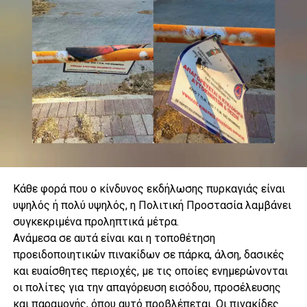
Κάθε φορά που ο κίνδυνος εκδήλωσης πυρκαγιάς είναι
υψηλός ή πολύ υψηλός, η Πολιτική Προστασία λαμβάνει
συγκεκριμένα προληπτικά μέτρα.
.
Ανάμεσα σε αυτά είναι και η τοποθέτηση
προειδοποιητικών πινακίδων σε πάρκα, άλση, δασικές
και ευαίσθητες περιοχές, με τις οποίες ενημερώνονται
οι πολίτες για την απαγόρευση εισόδου, προσέλευσης
.
και παραμονής, όπου αυτό προβλέπεται. Οι πινακίδες