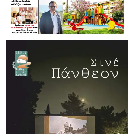
Αυτοδιοίκηση είναι ο θεσμός που επηρεάζει ουσιαστικά
ολόκληρη τη ζωή του πολίτη, «από τη στιγμή που
γεννιέται, μεγαλώνει, μορφώνεται και εργάζεται»,
διαμορφώνοντας τελικά αυτό που ονομάζουμε ποιότητα
ζωής.
Νέο κλειστό κολυμβητήριο στην Αγία Βαρβάρα
Η συνέντευξη έκλεισε με μία ιδιαίτερα θετική είδηση για
την πόλη. Ο Λάμπρος Μίχος επιβεβαίωσε ότι προχωρά η
δημιουργία νέου κλειστού κολυμβητηρίου στην Αγία
Βαρβάρα, με πισίνα μήκους 25 μέτρων. Το έργο, όπως
ανέφερε, προωθείται σε συνεργασία με την Περιφέρεια και
πρόκειται να κατασκευαστεί σε χώρο χαρακτηρισμένο για
αθλητικές εγκαταστάσεις.