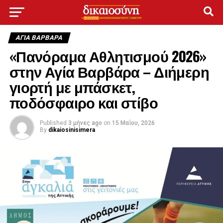
ΑΓΙΑ ΒΑΡΒΑΡΑ
«Πανόραμα Αθλητισμού 2026»
στην Αγία Βαρβάρα – Διήμερη
γιορτή με μπάσκετ,
ποδόσφαιρο και στίβο
Published
3 μήνες ago
on
15 Μαΐου, 2026
By
dikaiosinisimera