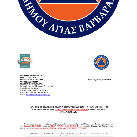
«Ό,τι μπορούσαμε κάναμε», σημείωσε χαρακτηριστικά,
προσθέτοντας ότι υπήρξε παράλληλη συνδρομή και σε
καταφύγια που χρειάζονταν υποστήριξη.