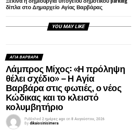
Ξεκινά η δημιουργία υπόγειου δημοτικού parking
δίπλα στο Δημαρχείο Αγίας Βαρβάρας
YOU MAY LIKE
ΑΓΙΑ ΒΑΡΒΑΡΑ
Λάμπρος Μίχος: «Η πρόληψη
θέλει σχέδιο» – Η Αγία
Βαρβάρα στις φωτιές, ο νέος
Κώδικας και το κλειστό
κολυμβητήριο
Published
2 ημέρες ago
on
8 Αυγούστου, 2026
By
dikaiosinisimera