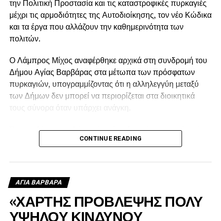
την Πολιτική Προστασία και τις καταστροφικές πυρκαγιές
μέχρι τις αρμοδιότητες της Αυτοδιοίκησης, τον νέο Κώδικα
και τα έργα που αλλάζουν την καθημερινότητα των
πολιτών.
Ο Λάμπρος Μίχος αναφέρθηκε αρχικά στη συνδρομή του
Δήμου Αγίας Βαρβάρας στα μέτωπα των πρόσφατων
πυρκαγιών, υπογραμμίζοντας ότι η αλληλεγγύη μεταξύ
των Δήμων δεν μπορεί να περιορίζεται στα διοικητικά
τους σύνορα όταν υπάρχει ανάγκη.
Όπως εξήγησε, ο Δήμος έστειλε υδροφόρα στις πληγείσες
CONTINUE READING
περιοχές, η οποία αρχικά χρησιμοποιήθηκε για τον
ανεφοδιασμό των δεξαμενών από τις οποίες έπαιρναν
νερό τα ελικόπτερα, ενώ μετά τη δύση του ήλιου συνέχισε
να τροφοδοτεί με νερό τα πυροσβεστικά οχήματα.
ΑΓΙΑ ΒΑΡΒΑΡΑ
«ΧΑΡΤΗΣ ΠΡΟΒΛΕΨΗΣ ΠΟΛΥ
ΥΨΗΛΟΥ ΚΙΝΔΥΝΟΥ