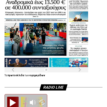
και να δώσει νέες δυνατότητες άθλησης στα παιδιά, στους
συλλόγους και συνολικά στους κατοίκους της πόλης.
Η Συνέντευξη του Δημάρχου Αγίας Βαρβάρας:
Τα
πρωτοσέλιδα
των
εφημερίδων
RADIO LIVE
Diesi FM