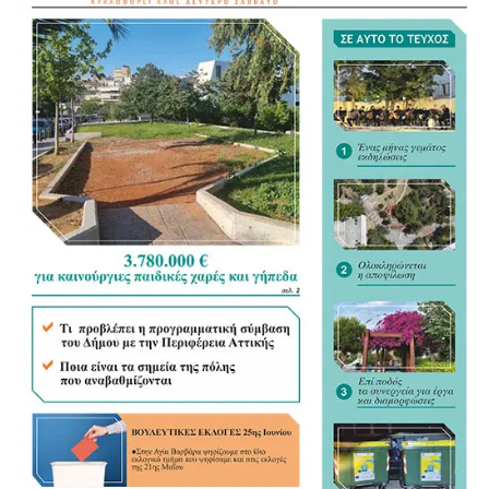
Για τον νέο Κώδικα της Αυτοδιοίκησης αναγνώρισε ως
σημαντικό βήμα τη συγκέντρωση της διάσπαρτης
νομοθεσίας σε ένα ενιαίο κείμενο, άσκησε όμως κριτική
στον τρόπο με τον οποίο διαμορφώνεται. «Η
Αυτοδιοίκηση ξέρει τι Αυτοδιοίκηση θέλει», σημείωσε,
υποστηρίζοντας ότι οι Δήμοι θα έπρεπε να έχουν πολύ
πιο καθοριστικό ρόλο στη διαμόρφωση του νέου
πλαισίου.
«Τα ουσιώδη είναι οι αρμοδιότητες και οι πόροι»