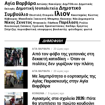
Αγία Βαρβάρα
Αντώνης Κακούρης
ΔημΤΟΙλιου
Δημοτικές
Δημοτικό
Δημοτική Ισοπολιτεία
Εκλογές
Ιλιον
Συμβούλιο
Επιστολή
Εταιρεία
Κακοτεχνίες
Κώστας
Κάβουρας
Μακεδονία Ξακουστή
Μπαμπης Καουκης
Νέα Δημοκρατία
Νίκος Ζενετος
Παρέλαση
Ντηνιακός
Πάνθεον
Ρούλα
Κουσκουρή
Σελέκος
Σχολικές Εγκαταστάσεις
Χαϊδάρι
Χρηστος
Σπίρτζης
πυροσβεστική
υποψηφιος βουλευτής
φιλοδημος
φωτιά
ΔΗΜΟΦΙΛΉ
ΑΓΙΑ ΒΑΡΒΑΡΑ
20 ώρες ago
Από τον φόβο της γειτονιάς στη
δεκαετή καταδίκη – Όταν οι
πολίτες δεν γυρίζουν την πλάτη
ΑΓΙΑ ΒΑΡΒΑΡΑ
20 ώρες ago
Με λαμπρότητα ο εορτασμός της
Αγίας Παρασκευής στην Αγία
Βαρβάρα
ΚΟΙΝΩΝΊΑ
3 ημέρες ago
Αγιασμός στα σχολεία 2026: Πότε
θα χτυπήσει το πρώτο κουδούνι