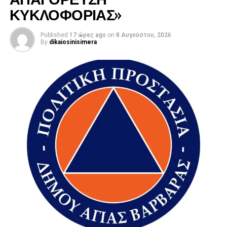
ΚΥΚΛΟΦΟΡΙΑΣ»
Published
17 ώρες ago
on
8 Αυγούστου, 2026
By
dikaiosinisimera