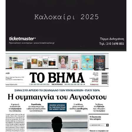
Σύμφωνα με τον σχεδιασμό, η διαδικασία δημοπράτησης
αναμένεται να ξεκινήσει μέσα στη χρονιά, με τον δήμαρχο
να εκφράζει την εκτίμηση ότι σε περίπου δύο χρόνια η
πόλη θα διαθέτει ένα σύγχρονο κλειστό κολυμβητήριο.
«Θέλουμε πολύ να το υποστηρίξουμε αυτό και να
δώσουμε μία διέξοδο», σημείωσε, εξηγώντας ότι σήμερα
πολλοί κάτοικοι και παιδιά της Αγίας Βαρβάρας
αναγκάζονται να χρησιμοποιούν κολυμβητήρια γειτονικών
Δήμων.
Μια παρέμβαση που έρχεται να ενισχύσει ακόμη
περισσότερο τις αθλητικές υποδομές της Αγίας Βαρβάρας
και να δώσει νέες δυνατότητες άθλησης στα παιδιά, στους
συλλόγους και συνολικά στους κατοίκους της πόλης.
Η Συνέντευξη του Δημάρχου Αγίας Βαρβάρας: