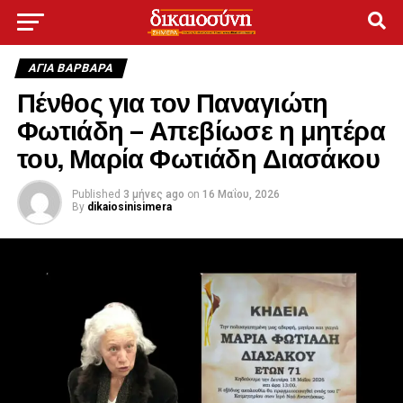
ΑΓΙΑ ΒΑΡΒΑΡΑ
Πένθος για τον Παναγιώτη
Φωτιάδη – Απεβίωσε η μητέρα
του, Μαρία Φωτιάδη Διασάκου
Published
3 μήνες ago
on
16 Μαΐου, 2026
By
dikaiosinisimera