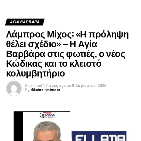
ΑΓΙΑ ΒΑΡΒΑΡΑ
Λάμπρος Μίχος: «Η πρόληψη
θέλει σχέδιο» – Η Αγία
Βαρβάρα στις φωτιές, ο νέος
Κώδικας και το κλειστό
κολυμβητήριο
Published
17 ώρες ago
on
8 Αυγούστου, 2026
By
dikaiosinisimera