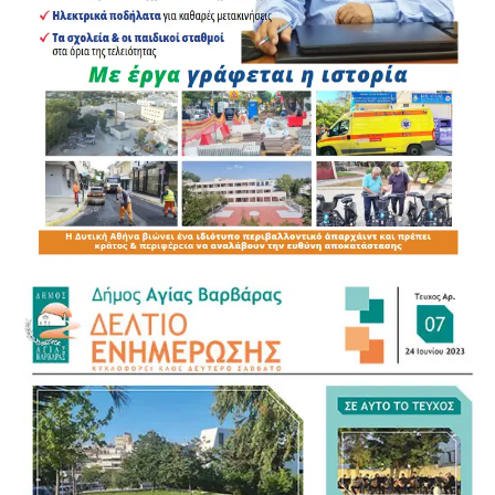
«Ο δήμαρχος αναλαμβάνει την ευθύνη. Να φταίει αυτός
για όλα», ανέφερε, επισημαίνοντας παράλληλα ότι το
υφιστάμενο σύστημα παραμένει σε μεγάλο βαθμό
δημαρχοκεντρικό.
Για τον νέο Κώδικα της Αυτοδιοίκησης αναγνώρισε ως