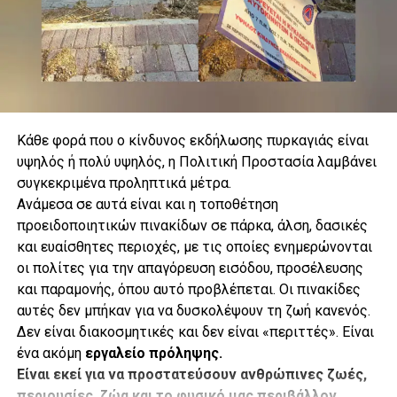
Κάθε φορά που ο κίνδυνος εκδήλωσης πυρκαγιάς είναι
υψηλός ή πολύ υψηλός, η Πολιτική Προστασία λαμβάνει
συγκεκριμένα προληπτικά μέτρα.
.
Ανάμεσα σε αυτά είναι και η τοποθέτηση
προειδοποιητικών πινακίδων σε πάρκα, άλση, δασικές
και ευαίσθητες περιοχές, με τις οποίες ενημερώνονται
οι πολίτες για την απαγόρευση εισόδου, προσέλευσης
.
και παραμονής, όπου αυτό προβλέπεται. Οι πινακίδες
αυτές δεν μπήκαν για να δυσκολέψουν τη ζωή κανενός.
Δεν είναι διακοσμητικές και δεν είναι «περιττές». Είναι
ένα ακόμη
εργαλείο πρόληψης.
.
Είναι εκεί για να προστατεύσουν ανθρώπινες ζωές,
Κάθε υδροβόλο έχει εμβέλεια περίπου 73 μέτρων, ενώ η
περιουσίες, ζώα και το φυσικό μας περιβάλλον.