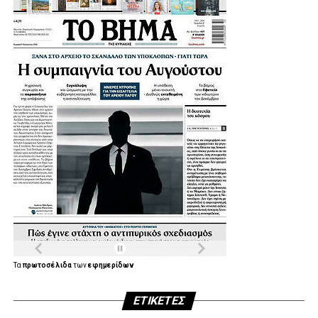
.
.
.
Τα
πρωτοσέλιδα
των
εφημερίδων
ΕΤΙΚΈΤΕΣ
.