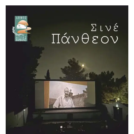
Νέο κλειστό κολυμβητήριο στην Αγία Βαρβάρα
Η συνέντευξη έκλεισε με μία ιδιαίτερα θετική είδηση για
την πόλη. Ο Λάμπρος Μίχος επιβεβαίωσε ότι προχωρά η
δημιουργία νέου κλειστού κολυμβητηρίου στην Αγία
Βαρβάρα, με πισίνα μήκους 25 μέτρων. Το έργο, όπως
ανέφερε, προωθείται σε συνεργασία με την Περιφέρεια και
πρόκειται να κατασκευαστεί σε χώρο χαρακτηρισμένο για
αθλητικές εγκαταστάσεις.