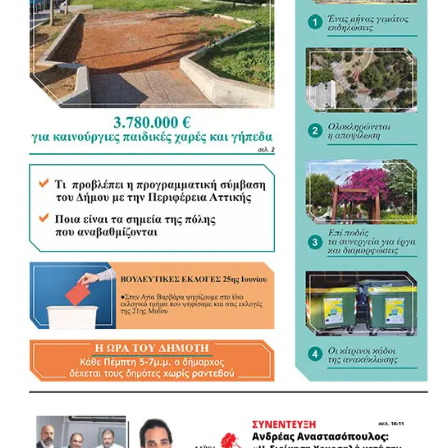
σημαντικό βήμα τη συγκέντρωση της διάσπαρτης
νομοθεσίας σε ένα ενιαίο κείμενο, άσκησε όμως κριτική
στον τρόπο με τον οποίο διαμορφώνεται. «Η
Αυτοδιοίκηση ξέρει τι Αυτοδιοίκηση θέλει», σημείωσε,
υποστηρίζοντας ότι οι Δήμοι θα έπρεπε να έχουν πολύ
πιο καθοριστικό ρόλο στη διαμόρφωση του νέου
πλαισίου.
«Τα ουσιώδη είναι οι αρμοδιότητες και οι πόροι»