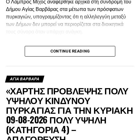
Ο Λάμπρος Μίχος αναφέρθηκε αρχικά στη συνδρομή του
Δήμου Αγίας Βαρβάρας στα μέτωπα των πρόσφατων
πυρκαγιών, υπογραμμίζοντας ότι η αλληλεγγύη μεταξύ
των Δήμων δεν μπορεί να περιορίζεται στα διοικητικά
τους σύνορα όταν υπάρχει ανάγκη.
Όπως εξήγησε, ο Δήμος έστειλε υδροφόρα στις πληγείσες
CONTINUE READING
περιοχές, η οποία αρχικά χρησιμοποιήθηκε για τον
ανεφοδιασμό των δεξαμενών από τις οποίες έπαιρναν
νερό τα ελικόπτερα, ενώ μετά τη δύση του ήλιου συνέχισε
να τροφοδοτεί με νερό τα πυροσβεστικά οχήματα.
ΑΓΙΑ ΒΑΡΒΑΡΑ
«ΧΑΡΤΗΣ ΠΡΟΒΛΕΨΗΣ ΠΟΛΥ
ΥΨΗΛΟΥ ΚΙΝΔΥΝΟΥ
ΠΥΡΚΑΓΙΑΣ ΓΙΑ ΤΗΝ ΚΥΡΙΑΚΗ
09-08-2026 ΠΟΛΥ ΥΨΗΛΗ
(ΚΑΤΗΓΟΡΙΑ 4) –
ΑΠΑΓΟΡΕΥΣΗ