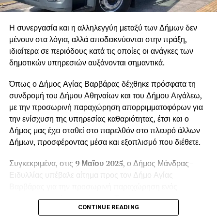
Η συνεργασία και η αλληλεγγύη μεταξύ των Δήμων δεν
μένουν στα λόγια, αλλά αποδεικνύονται στην πράξη,
ιδιαίτερα σε περιόδους κατά τις οποίες οι ανάγκες των
δημοτικών υπηρεσιών αυξάνονται σημαντικά.
Όπως ο Δήμος Αγίας Βαρβάρας δέχθηκε πρόσφατα τη
συνδρομή του Δήμου Αθηναίων και του Δήμου Αιγάλεω,
με την προσωρινή παραχώρηση απορριμματοφόρων για
την ενίσχυση της υπηρεσίας καθαριότητας, έτσι και ο
Δήμος μας έχει σταθεί στο παρελθόν στο πλευρό άλλων
Δήμων, προσφέροντας μέσα και εξοπλισμό που διέθετε.
Συγκεκριμένα, στις
9 Μαΐου 2025
, ο Δήμος Μάνδρας–
Ειδυλλίας υπέβαλε αίτημα προς τον Δήμο Αγίας
Βαρβάρας για την προσωρινή παραχώρηση ενός
απορριμματοφόρου οχήματος. Το αίτημα
CONTINUE READING
πρωτοκολλήθηκε στις
12 Μαΐου 2025
, με αριθμό