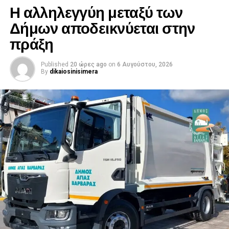
Η αλληλεγγύη μεταξύ των
Δήμων αποδεικνύεται στην
πράξη
Published
20 ώρες ago
on
6 Αυγούστου, 2026
By
dikaiosinisimera