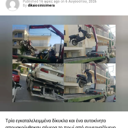
Published
16 ώρες ago
on
6 Αυγούστου, 2026
By
dikaiosinisimera
Τρία εγκαταλελειμμένα δίκυκλα και ένα αυτοκίνητο
απομακρύνθηκαν σήμερα το πρωί από συνεργαζόμενο