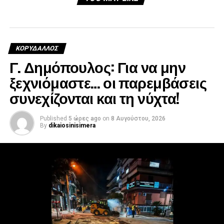
ΚΟΡΥΔΑΛΛΟΣ
Γ. Δημόπουλος: Για να μην
ξεχνιόμαστε… οι παρεμβάσεις
συνεχίζονται και τη νύχτα!
Published
5 ώρες ago
on
8 Αυγούστου, 2026
By
dikaiosinisimera