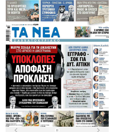
.
.
.