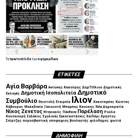
Τα
πρωτοσέλιδα
των
εφημερίδων
ΕΤΙΚΈΤΕΣ
Αγία Βαρβάρα
Αντώνης Κακούρης
ΔημΤΟΙλιου
Δημοτικές
Δημοτικό
Δημοτική Ισοπολιτεία
Εκλογές
Ιλιον
Συμβούλιο
Επιστολή
Εταιρεία
Κακοτεχνίες
Κώστας
Κάβουρας
Μακεδονία Ξακουστή
Μπαμπης Καουκης
Νέα Δημοκρατία
Νίκος Ζενετος
Παρέλαση
Ντηνιακός
Πάνθεον
Ρούλα
Κουσκουρή
Σελέκος
Σχολικές Εγκαταστάσεις
Χαϊδάρι
Χρηστος
Σπίρτζης
πυροσβεστική
υποψηφιος βουλευτής
φιλοδημος
φωτιά
ΔΗΜΟΦΙΛΉ