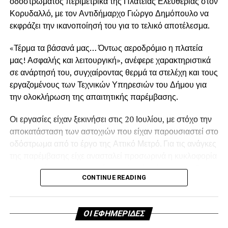
οδοστρώματος περιμετρικά της Πλατείας Ελευθερίας στον
Κορυδαλλό, με τον Αντιδήμαρχο Γιώργο Δημόπουλο να
εκφράζει την ικανοποίησή του για το τελικό αποτέλεσμα.
«Τέρμα τα βάσανά μας… Όντως αεροδρόμιο η πλατεία
μας! Ασφαλής και λειτουργική», ανέφερε χαρακτηριστικά
σε ανάρτησή του, συγχαίροντας θερμά τα στελέχη και τους
εργαζομένους των Τεχνικών Υπηρεσιών του Δήμου για
την ολοκλήρωση της απαιτητικής παρέμβασης.
Οι εργασίες είχαν ξεκινήσει στις 20 Ιουλίου, με στόχο την
.
αποκατάσταση των αστοχιών που είχαν παρουσιαστεί στο
οδόστρωμα από το έργο της Αττικό Μετρό. Για τις ανάγκες
της παρέμβασης είχε ανασταλεί προσωρινά η κυκλοφορία
των οχημάτων περιμετρικά της πλατείας έως και τις 5
.
CONTINUE READING
Αυγούστου.
Η αποκατάσταση κρίθηκε αναγκαία, καθώς οι εκτεταμένες
ΟΙ ΕΦΗΜΕΡΙΔΕΣ
φθορές είχαν δημιουργήσει προβλήματα στην ασφαλή και
.
ομαλή διέλευση των οχημάτων. Καθ’ όλη τη διάρκεια των